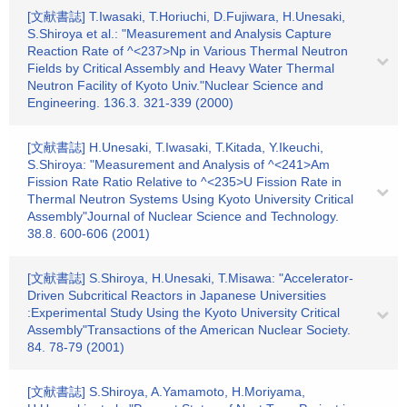
[文献書誌] T.Iwasaki, T.Horiuchi, D.Fujiwara, H.Unesaki,
S.Shiroya et al.: "Measurement and Analysis Capture
Reaction Rate of ^<237>Np in Various Thermal Neutron
Fields by Critical Assembly and Heavy Water Thermal
Neutron Facility of Kyoto Univ."Nuclear Science and
Engineering. 136.3. 321-339 (2000)
[文献書誌] H.Unesaki, T.Iwasaki, T.Kitada, Y.Ikeuchi,
S.Shiroya: "Measurement and Analysis of ^<241>Am
Fission Rate Ratio Relative to ^<235>U Fission Rate in
Thermal Neutron Systems Using Kyoto University Critical
Assembly"Journal of Nuclear Science and Technology.
38.8. 600-606 (2001)
[文献書誌] S.Shiroya, H.Unesaki, T.Misawa: "Accelerator-
Driven Subcritical Reactors in Japanese Universities
:Experimental Study Using the Kyoto University Critical
Assembly"Transactions of the American Nuclear Society.
84. 78-79 (2001)
[文献書誌] S.Shiroya, A.Yamamoto, H.Moriyama,