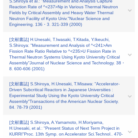
S.Shiroya et al.: "Measurement and Analysis Capture
Reaction Rate of ^<237>Np in Various Thermal Neutron
Fields by Critical Assembly and Heavy Water Thermal
Neutron Facility of Kyoto Univ."Nuclear Science and
Engineering. 136・3. 321-339 (2000)
[文献書誌] H.Unesaki, T.Iwasaki, T.Kitada, Y.Ikeuchi,
S.Shiroya: "Measurement and Analysis of ^<241>Am
Fission Rate Ratio Relative to ^<235>U Fission Rate in
Thermal Neutron Systems Using Kyoto University Critical
Assembly"Journal of Nuclear Science and Technology. 38・
8. 600-606 (2001)
[文献書誌] S.Shiroya, H.Unesaki, T.Misawa: "Accelerator-
Driven Subcritical Reactors in Japanese Universities :
Experimental Study Using the Kyoto University Critical
Assembly"Transactions of the American Nuclear Society.
84. 78-79 (2001)
[文献書誌] S.Shiroya, A.Yamamoto, H.Moriyama,
H.Unesaki, et al.: "Present Status of Next Term Project in
KURRI"Proc. 13th Symp. on Accelerator Sci.Technol.. 470-