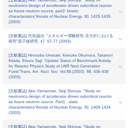
[文献書誌] Akio Yamamoto, Seiji Shiroya: "Study on
neutronics design of accelerator driven subcritical reactor
as future neutron source, part2: kinetic
characteristics"Annals of Nuclear Energy. 30. 1425-1435
(2003)
[文献書誌] 代谷誠治: "エネルギー増幅研究-京大炉における
研究"原子核研究. 47. 67-77 (2003)
[文献書誌] Hironobu Unesaki, Keisuke Okumura, Takanori
Kitada, Etsuro Saji: "Update Status of Benchmark Activity
for Reactor Physics Study of LWR Next Generation
Fuels"Trans. Am. Nucl. Soc. Vol.88,(2003). 88. 436-438
(2003)
[文献書誌] Akio Yamamoto, Seiji Shiroya: "Study on
neutronics design of accelerator driven subcritical reactor
as future neutron source, Part1 : static
characteristics"Annals of Nuclear Energy. 30. 1409-1424
(2003)
[文献書誌] Akio Yamamoto, Seiji Shiroya: "Study on