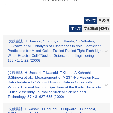
すべて
その他
すべて
文献書誌 (42件)
[文献書誌] H.Unesaki, S.Shiroya, K.Kanda, S.Cathalau,
O.Aizawa et al.: "Analysis of Differences in Void Coefficient
Predictions for Mixed-Oxied-Fueled Fueled Tight Pitch Light
Water Reactor Cells"Nuclear Science and Engineering.
135・1. 1-22 (2000)
[文献書誌] H.Unesaki, T.Iwasaki, T.Kitada, A.Kohashi,
S.Shiroya et al.: "Measurement of ^<237>Np Fission Rate
Ratio Relative to ^<235>U Fission Rate in Cores with
Various Thermal Neutron Spectrum at the Kyoto University
Critical Assembly"Journal of Nuclear Science and
Technology. 37・8. 627-635 (2000)
[文献書誌] T.Iwasaki, T.Horiuchi, D.Fujiwara, H.Unesaki,