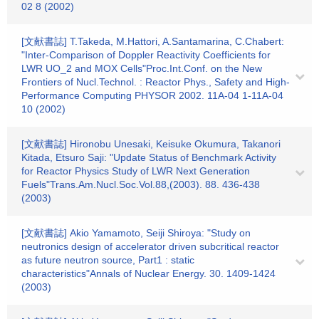
02 8 (2002)
[文献書誌] T.Takeda, M.Hattori, A.Santamarina, C.Chabert:
"Inter-Comparison of Doppler Reactivity Coefficients for
LWR UO_2 and MOX Cells"Proc.Int.Conf. on the New
Frontiers of Nucl.Technol. : Reactor Phys., Safety and High-
Performance Computing PHYSOR 2002. 11A-04 1-11A-04
10 (2002)
[文献書誌] Hironobu Unesaki, Keisuke Okumura, Takanori
Kitada, Etsuro Saji: "Update Status of Benchmark Activity
for Reactor Physics Study of LWR Next Generation
Fuels"Trans.Am.Nucl.Soc.Vol.88,(2003). 88. 436-438
(2003)
[文献書誌] Akio Yamamoto, Seiji Shiroya: "Study on
neutronics design of accelerator driven subcritical reactor
as future neutron source, Part1 : static
characteristics"Annals of Nuclear Energy. 30. 1409-1424
(2003)