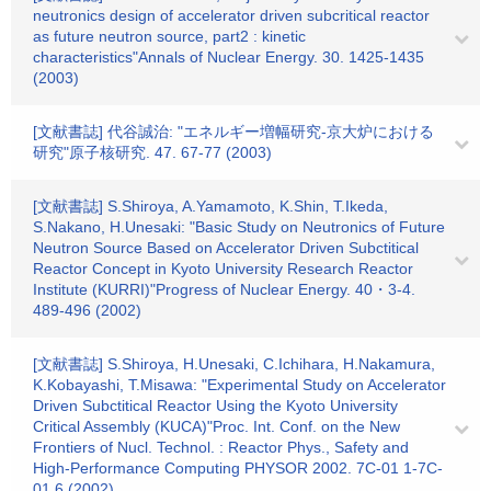
neutronics design of accelerator driven subcritical reactor
as future neutron source, part2 : kinetic
characteristics"Annals of Nuclear Energy. 30. 1425-1435
(2003)
[文献書誌] 代谷誠治: "エネルギー増幅研究-京大炉における
研究"原子核研究. 47. 67-77 (2003)
[文献書誌] S.Shiroya, A.Yamamoto, K.Shin, T.Ikeda,
S.Nakano, H.Unesaki: "Basic Study on Neutronics of Future
Neutron Source Based on Accelerator Driven Subctitical
Reactor Concept in Kyoto University Research Reactor
Institute (KURRI)"Progress of Nuclear Energy. 40・3-4.
489-496 (2002)
[文献書誌] S.Shiroya, H.Unesaki, C.Ichihara, H.Nakamura,
K.Kobayashi, T.Misawa: "Experimental Study on Accelerator
Driven Subctitical Reactor Using the Kyoto University
Critical Assembly (KUCA)"Proc. Int. Conf. on the New
Frontiers of Nucl. Technol. : Reactor Phys., Safety and
High-Performance Computing PHYSOR 2002. 7C-01 1-7C-
01 6 (2002)