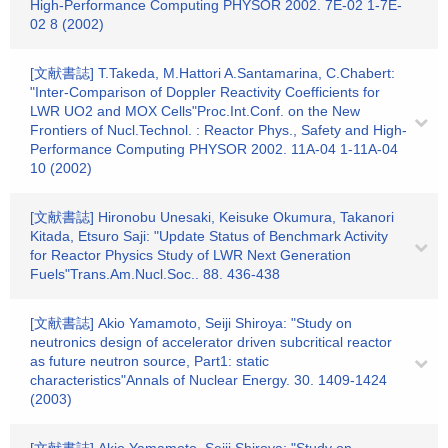
High-Performance Computing PHYSOR 2002. 7E-02 1-7E-
02 8 (2002)
[文献書誌] T.Takeda, M.Hattori A.Santamarina, C.Chabert:
"Inter-Comparison of Doppler Reactivity Coefficients for
LWR UO2 and MOX Cells"Proc.Int.Conf. on the New
Frontiers of Nucl.Technol. : Reactor Phys., Safety and High-
Performance Computing PHYSOR 2002. 11A-04 1-11A-04
10 (2002)
[文献書誌] Hironobu Unesaki, Keisuke Okumura, Takanori
Kitada, Etsuro Saji: "Update Status of Benchmark Activity
for Reactor Physics Study of LWR Next Generation
Fuels"Trans.Am.Nucl.Soc.. 88. 436-438
[文献書誌] Akio Yamamoto, Seiji Shiroya: "Study on
neutronics design of accelerator driven subcritical reactor
as future neutron source, Part1: static
characteristics"Annals of Nuclear Energy. 30. 1409-1424
(2003)