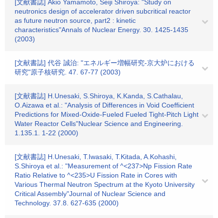
[文献書誌] Akio Yamamoto, Seiji Shiroya: "Study on
neutronics design of accelerator driven subcritical reactor
as future neutron source, part2 : kinetic
characteristics"Annals of Nuclear Energy. 30. 1425-1435
(2003)
[文献書誌] 代谷 誠治: "エネルギー増幅研究-京大炉における
研究"原子核研究. 47. 67-77 (2003)
[文献書誌] H.Unesaki, S.Shiroya, K.Kanda, S.Cathalau,
O.Aizawa et al.: "Analysis of Differences in Void Coefficient
Predictions for Mixed-Oxide-Fueled Fueled Tight-Pitch Light
Water Reactor Cells"Nuclear Science and Engineering.
1.135.1. 1-22 (2000)
[文献書誌] H.Unesaki, T.Iwasaki, T.Kitada, A.Kohashi,
S.Shiroya et al.: "Measurement of ^<237>Np Fission Rate
Ratio Relative to ^<235>U Fission Rate in Cores with
Various Thermal Neutron Spectrum at the Kyoto University
Critical Assembly"Journal of Nuclear Science and
Technology. 37.8. 627-635 (2000)