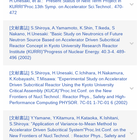
H.Unesaki, et al.: "Present Status of Next Term Project in
KURRI"Proc.13th Symp. on Accelerator Sci.Technol.. 470-
472
[文献書誌] S.Shiroya, A.Yamamoto, K.Shin, T.Ikeda, S
Nakano, H.Unesaki: "Basic Study on Neutronics of Future
Neutron Source Based on Accelerator Driven Subcritical
Reactor Concept in Kyoto University Research Reactor
Institute (KURRI)"Progress of Nuclear Energy. 40.3-4. 489-
496 (2002)
[文献書誌] S.Shiroya, H.Unesaki, C.Ichihara, H.Nakamura,
K.Kobayashi, T.Misawa: "Experimental Study on Accelerator
Driven Subcritical Reactor Using the Kyoto University
Critical Assembly (KUCA)"Proc.Int.Conf. on the New
Frontiers of Nucl.Technol.: Reactor Phys., Safety and High-
Performance Computing PHYSOR. 7C-01 1-7C-01 6 (2002)
[文献書誌] Y.Yamane, Y.Kitamura, H.Kataoka, K.Ishitani,
S.Shiroya: "Application of Variance-to-Mean Method to
Accelerator Driven Subcritical System"Proc.Int.Conf. on the
New Frontiers of Nucl.Technol. : Reactor Phys., Safety and