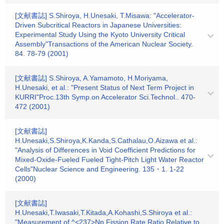
[文献書誌] S.Shiroya, H.Unesaki, T.Misawa: "Accelerator-
Driven Subcritical Reactors in Japanese Universities:
Experimental Study Using the Kyoto University Critical
Assembly"Transactions of the American Nuclear Society.
84. 78-79 (2001)
[文献書誌] S.Shiroya, A.Yamamoto, H.Moriyama,
H.Unesaki, et al.: "Present Status of Next Term Project in
KURRI"Proc.13th Symp.on Accelerator Sci.Technol.. 470-
472 (2001)
[文献書誌]
H.Unesaki,S.Shiroya,K.Kanda,S.Cathalau,O.Aizawa et al.:
"Analysis of Differences in Void Coefficient Predictions for
Mixed-Oxide-Fueled Fueled Tight-Pitch Light Water Reactor
Cells"Nuclear Science and Engineering. 135・1. 1-22
(2000)
[文献書誌]
H.Unesaki,T.Iwasaki,T.Kitada,A.Kohashi,S.Shiroya et al.:
"Measurement of ^<237>Np Fission Rate Ratio Relative to