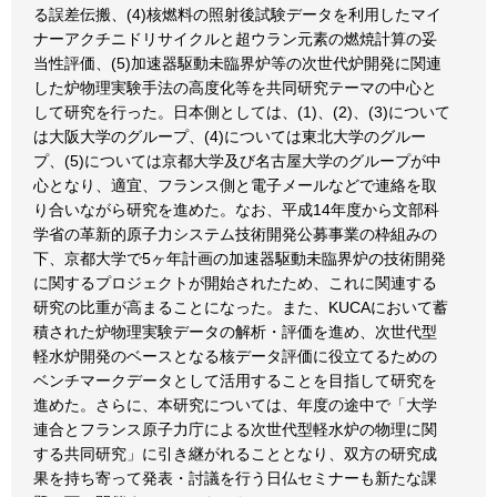
る誤差伝搬、(4)核燃料の照射後試験データを利用したマイ
ナーアクチニドリサイクルと超ウラン元素の燃焼計算の妥
当性評価、(5)加速器駆動未臨界炉等の次世代炉開発に関連
した炉物理実験手法の高度化等を共同研究テーマの中心と
して研究を行った。日本側としては、(1)、(2)、(3)について
は大阪大学のグループ、(4)については東北大学のグルー
プ、(5)については京都大学及び名古屋大学のグループが中
心となり、適宜、フランス側と電子メールなどで連絡を取
り合いながら研究を進めた。なお、平成14年度から文部科
学省の革新的原子力システム技術開発公募事業の枠組みの
下、京都大学で5ヶ年計画の加速器駆動未臨界炉の技術開発
に関するプロジェクトが開始されたため、これに関連する
研究の比重が高まることになった。また、KUCAにおいて蓄
積された炉物理実験データの解析・評価を進め、次世代型
軽水炉開発のベースとなる核データ評価に役立てるための
ベンチマークデータとして活用することを目指して研究を
進めた。さらに、本研究については、年度の途中で「大学
連合とフランス原子力庁による次世代型軽水炉の物理に関
する共同研究」に引き継がれることとなり、双方の研究成
果を持ち寄って発表・討議を行う日仏セミナーも新たな課