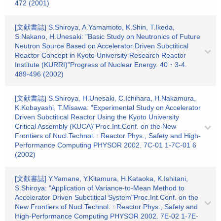
472 (2001)
[文献書誌] S.Shiroya, A.Yamamoto, K.Shin, T.Ikeda,
S.Nakano, H.Unesaki: "Basic Study on Neutronics of Future
Neutron Source Based on Accelerator Driven Subctitical
Reactor Concept in Kyoto University Research Reactor
Institute (KURRI)"Progress of Nuclear Energy. 40・3-4.
489-496 (2002)
[文献書誌] S.Shiroya, H.Unesaki, C.Ichihara, H.Nakamura,
K.Kobayashi, T.Misawa: "Experimental Study on Accelerator
Driven Subctitical Reactor Using the Kyoto University
Critical Assembly (KUCA)"Proc.Int.Conf. on the New
Frontiers of Nucl.Technol. : Reactor Phys., Safety and High-
Performance Computing PHYSOR 2002. 7C-01 1-7C-01 6
(2002)
[文献書誌] Y.Yamane, Y.Kitamura, H.Kataoka, K.Ishitani,
S.Shiroya: "Application of Variance-to-Mean Method to
Accelerator Driven Subctitical System"Proc.Int.Conf. on the
New Frontiers of Nucl.Technol. : Reactor Phys., Safety and
High-Performance Computing PHYSOR 2002. 7E-02 1-7E-