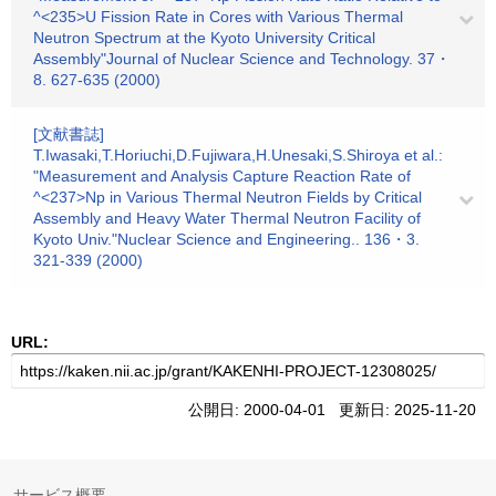
^<235>U Fission Rate in Cores with Various Thermal
Neutron Spectrum at the Kyoto University Critical
Assembly"Journal of Nuclear Science and Technology. 37・
8. 627-635 (2000)
[文献書誌]
T.Iwasaki,T.Horiuchi,D.Fujiwara,H.Unesaki,S.Shiroya et al.:
"Measurement and Analysis Capture Reaction Rate of
^<237>Np in Various Thermal Neutron Fields by Critical
Assembly and Heavy Water Thermal Neutron Facility of
Kyoto Univ."Nuclear Science and Engineering.. 136・3.
321-339 (2000)
URL:
公開日: 2000-04-01 更新日: 2025-11-20
サービス概要