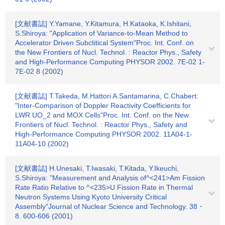
[文献書誌] Y.Yamane, Y.Kitamura, H.Kataoka, K.Ishitani,
S.Shiroya: "Application of Variance-to-Mean Method to
Accelerator Driven Subctitical System"Proc. Int. Conf. on
the New Frontiers of Nucl. Technol. : Reactor Phys., Safety
and High-Performance Computing PHYSOR 2002. 7E-02 1-
7E-02 8 (2002)
[文献書誌] T.Takeda, M.Hattori A.Santamarina, C.Chabert:
"Inter-Comparison of Doppler Reactivity Coefficients for
LWR UO_2 and MOX Cells"Proc. Int. Conf. on the New
Frontiers of Nucl. Technol. : Reactor Phys., Safety and
High-Performance Computing PHYSOR 2002. 11A04-1-
11A04-10 (2002)
[文献書誌] H.Unesaki, T.Iwasaki, T.Kitada, Y.Ikeuchi,
S.Shiroya: "Measurement and Analysis of^<241>Am Fission
Rate Ratio Relative to ^<235>U Fission Rate in Thermal
Neutron Systems Using Kyoto University Critical
Assembly"Journal of Nuclear Science and Technology. 38・
8. 600-606 (2001)