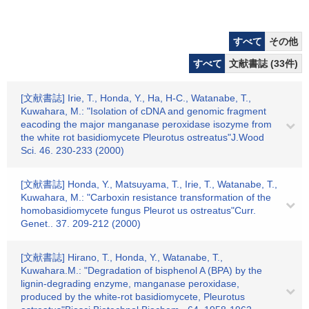
すべて
その他
すべて
文献書誌 (33件)
[文献書誌] Irie, T., Honda, Y., Ha, H-C., Watanabe, T.,
Kuwahara, M.: "Isolation of cDNA and genomic fragment
eacoding the major manganase peroxidase isozyme from
the white rot basidiomycete Pleurotus ostreatus"J.Wood
Sci. 46. 230-233 (2000)
[文献書誌] Honda, Y., Matsuyama, T., Irie, T., Watanabe, T.,
Kuwahara, M.: "Carboxin resistance transformation of the
homobasidiomycete fungus Pleurot us ostreatus"Curr.
Genet.. 37. 209-212 (2000)
[文献書誌] Hirano, T., Honda, Y., Watanabe, T.,
Kuwahara.M.: "Degradation of bisphenol A (BPA) by the
lignin-degrading enzyme, manganase peroxidase,
produced by the white-rot basidiomycete, Pleurotus