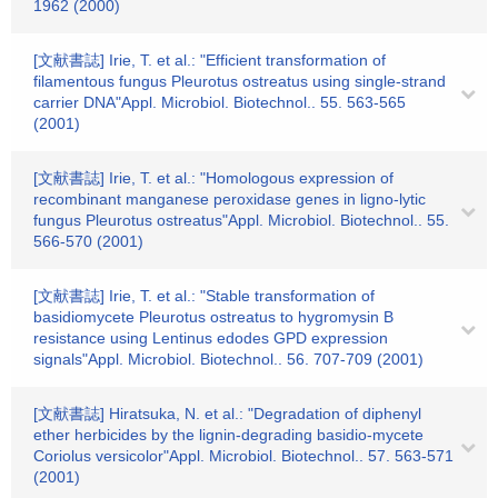
1962 (2000)
[文献書誌] Irie, T. et al.: "Efficient transformation of
filamentous fungus Pleurotus ostreatus using single-strand
carrier DNA"Appl. Microbiol. Biotechnol.. 55. 563-565
(2001)
[文献書誌] Irie, T. et al.: "Homologous expression of
recombinant manganese peroxidase genes in ligno-lytic
fungus Pleurotus ostreatus"Appl. Microbiol. Biotechnol.. 55.
566-570 (2001)
[文献書誌] Irie, T. et al.: "Stable transformation of
basidiomycete Pleurotus ostreatus to hygromysin B
resistance using Lentinus edodes GPD expression
signals"Appl. Microbiol. Biotechnol.. 56. 707-709 (2001)
[文献書誌] Hiratsuka, N. et al.: "Degradation of diphenyl
ether herbicides by the lignin-degrading basidio-mycete
Coriolus versicolor"Appl. Microbiol. Biotechnol.. 57. 563-571
(2001)