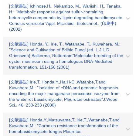
[文献書誌] Ichinose.H., Nakamizo, M., Wariishi, H., Tanaka,
H.: "Metabolic response against sulfur-containing
heterocyclic compounds by lignin-degrading basidiomycete
Coriolus versicolor"Appl. Microbiol. Biotechnol.. (印刷中).
(2002)
[文献書誌] Honda, Y., Irie, T., Watanabe, T., Kuwahara, M.:
"Science and Cultivation of Edible Fungi (ed. L.J.L.D.
Griensven) Balkerma, Rotterdam"Molecular breeding of the
oyster mushroom using a homologous DNA-Mediated
transformation. 151-156 (2001)
[文献書誌] Irie,T.,Honda,Y.,Ha.H-C.,Watanbe,T.and
Kuwahara,M.: "Isolation of cDNA and genomic fragments
encoding the major manganase peroxidase isozyme from
the white rot basidiomycete, Pleurotus ostreatus"J.Wood
Sci.. 46. 230-233 (2000)
[文献書誌] Honda,Y.,Matsuyama,T.,Irie,T.,Watanabe,T.and
Kuwahara,M.: "Carboxin resistance transformation of the
homobasidiomycete fungus Pleurotus