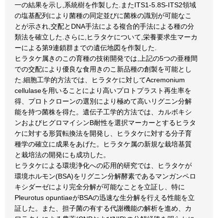
一の結果を示し,系統樹を作製した.またITS1-5.8S-ITS2領域
の塩基配列により菌種の同定並びに菌株の識別が可能なこ
とが示され,交配とDNA手法による複合的手法による種の分
類法を確立した.さらに,ヒラタケについて,栄養要求生マーカ
ーによる第9連鎖群までの遺伝地図を作製した.
ヒラタケ属きのこの育種の技術開発では,上記の5つの亜種間
での交配により優良な食用きのこ新品種の創製を可能とし
た.細胞工学的方法では、ヒラタケに対してAcremonium
cellulaseを用いることにより高いプロトプラスト再生率を
得、プロトクローンの選別により極めて高いリグニン分解
能を持つ菌株を得た。遺伝子工学的方法では、カルボキシ
ンおよびヒグロマイシンB耐性を選択マーカーとするヒラタ
ケに対する形質転換法を開発し、ヒラタケに対する分子育
種学の確立に成果をあげた。ヒラタケ属の新規な栽培基質
と栽培法の開発にも成功した。
ヒラタケによる環境浄化への応用的研究では、ヒラタケが
環境ホルモン(BSA)をリグニン分解酵素であるマンガンペロ
キシダーゼにより完全分解が可能なことを立証し、特に
Pleurotus opuntiaeがBSAの迅速な生分解を行える性能を立
証した。また、担子菌の有する代謝機能の解析を進め、カ