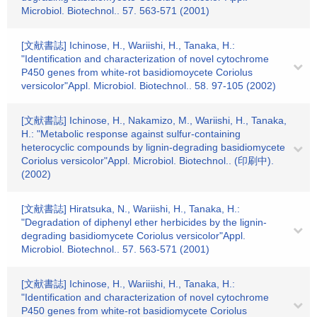
Microbiol. Biotechnol.. 57. 563-571 (2001)
[文献書誌] Ichinose, H., Wariishi, H., Tanaka, H.:
"Identification and characterization of novel cytochrome
P450 genes from white-rot basidiomoycete Coriolus
versicolor"Appl. Microbiol. Biotechnol.. 58. 97-105 (2002)
[文献書誌] Ichinose, H., Nakamizo, M., Wariishi, H., Tanaka,
H.: "Metabolic response against sulfur-containing
heterocyclic compounds by lignin-degrading basidiomycete
Coriolus versicolor"Appl. Microbiol. Biotechnol.. (印刷中).
(2002)
[文献書誌] Hiratsuka, N., Wariishi, H., Tanaka, H.:
"Degradation of diphenyl ether herbicides by the lignin-
degrading basidiomycete Coriolus versicolor"Appl.
Microbiol. Biotechnol.. 57. 563-571 (2001)
[文献書誌] Ichinose, H., Wariishi, H., Tanaka, H.:
"Identification and characterization of novel cytochrome
P450 genes from white-rot basidiomycete Coriolus