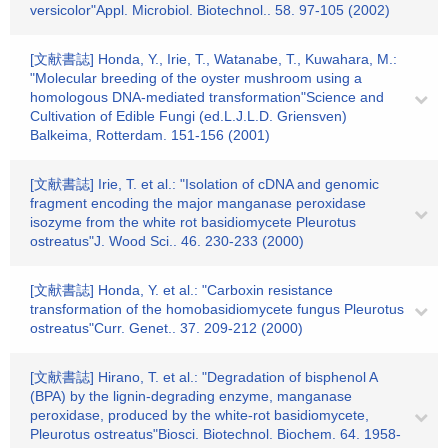
versicolor"Appl. Microbiol. Biotechnol.. 58. 97-105 (2002)
[文献書誌] Honda, Y., Irie, T., Watanabe, T., Kuwahara, M.:
"Molecular breeding of the oyster mushroom using a
homologous DNA-mediated transformation"Science and
Cultivation of Edible Fungi (ed.L.J.L.D. Griensven)
Balkeima, Rotterdam. 151-156 (2001)
[文献書誌] Irie, T. et al.: "Isolation of cDNA and genomic
fragment encoding the major manganase peroxidase
isozyme from the white rot basidiomycete Pleurotus
ostreatus"J. Wood Sci.. 46. 230-233 (2000)
[文献書誌] Honda, Y. et al.: "Carboxin resistance
transformation of the homobasidiomycete fungus Pleurotus
ostreatus"Curr. Genet.. 37. 209-212 (2000)
[文献書誌] Hirano, T. et al.: "Degradation of bisphenol A
(BPA) by the lignin-degrading enzyme, manganase
peroxidase, produced by the white-rot basidiomycete,
Pleurotus ostreatus"Biosci. Biotechnol. Biochem. 64. 1958-