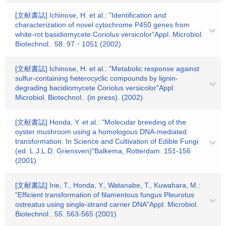
[文献書誌] Ichinose, H. et al.: "Identification and
characterization of novel cytochrome P450 genes from
white-rot basidiomycete Coriolus versicolor"Appl. Microbiol.
Biotechnol.. 58. 97・1051 (2002)
[文献書誌] Ichinose, H. et al.: "Metabolic response against
sulfur-containing heterocyclic compounds by lignin-
degrading bacidiomycete Coriolus versicolor"Appl.
Microbiol. Biotechnol.. (in press). (2002)
[文献書誌] Honda, Y. et al.: "Molecular breeding of the
oyster mushroom using a homologous DNA-mediated
transformation. In Science and Cultivation of Edible Fungi
(ed. L.J.L.D. Griensven)"Balkema, Rotterdam. 151-156
(2001)
[文献書誌] Irie, T., Honda, Y., Watanabe, T., Kuwahara, M.:
"Efficient transformation of filamentous fungus Pleurotus
ostreatus using single-strand carrier DNA"Appl. Microbiol.
Biotechnol.. 55. 563-565 (2001)