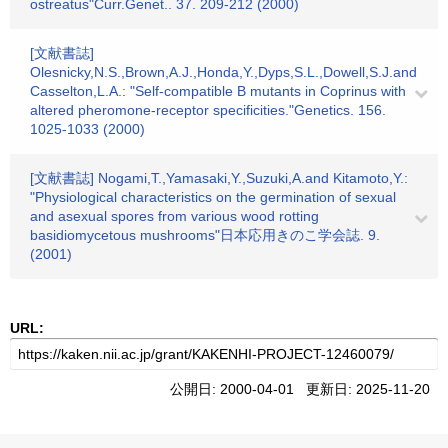
ostreatus"Curr.Genet.. 37. 209-212 (2000)
[文献書誌]
Olesnicky,N.S.,Brown,A.J.,Honda,Y.,Dyps,S.L.,Dowell,S.J.and
Casselton,L.A.: "Self-compatible B mutants in Coprinus with
altered pheromone-receptor specificities."Genetics. 156.
1025-1033 (2000)
[文献書誌] Nogami,T.,Yamasaki,Y.,Suzuki,A.and Kitamoto,Y.:
"Physiological characteristics on the germination of sexual
and asexual spores from various wood rotting
basidiomycetous mushrooms"日本応用きのこ学会誌. 9.
(2001)
URL:
公開日: 2000-04-01 更新日: 2025-11-20