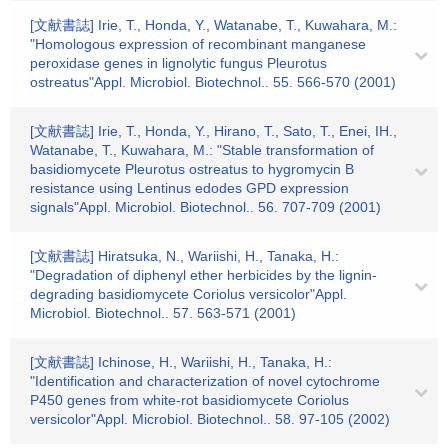
[文献書誌] Irie, T., Honda, Y., Watanabe, T., Kuwahara, M.:
"Homologous expression of recombinant manganese
peroxidase genes in lignolytic fungus Pleurotus
ostreatus"Appl. Microbiol. Biotechnol.. 55. 566-570 (2001)
[文献書誌] Irie, T., Honda, Y., Hirano, T., Sato, T., Enei, IH.,
Watanabe, T., Kuwahara, M.: "Stable transformation of
basidiomycete Pleurotus ostreatus to hygromycin B
resistance using Lentinus edodes GPD expression
signals"Appl. Microbiol. Biotechnol.. 56. 707-709 (2001)
[文献書誌] Hiratsuka, N., Wariishi, H., Tanaka, H.:
"Degradation of diphenyl ether herbicides by the lignin-
degrading basidiomycete Coriolus versicolor"Appl.
Microbiol. Biotechnol.. 57. 563-571 (2001)
[文献書誌] Ichinose, H., Wariishi, H., Tanaka, H.:
"Identification and characterization of novel cytochrome
P450 genes from white-rot basidiomycete Coriolus
versicolor"Appl. Microbiol. Biotechnol.. 58. 97-105 (2002)