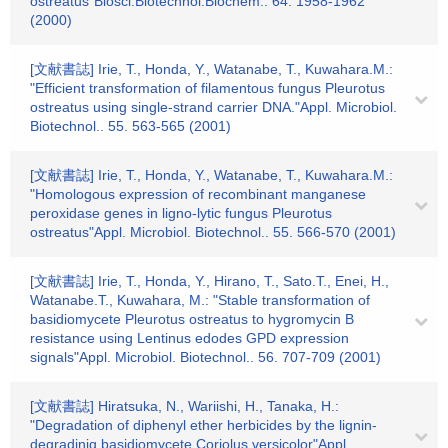
ostreatus"Biosci.Biotechnol.Biochem.. 64. 1958-1962
(2000)
[文献書誌] Irie, T., Honda, Y., Watanabe, T., Kuwahara.M.:
"Efficient transformation of filamentous fungus Pleurotus
ostreatus using single-strand carrier DNA."Appl. Microbiol.
Biotechnol.. 55. 563-565 (2001)
[文献書誌] Irie, T., Honda, Y., Watanabe, T., Kuwahara.M.:
"Homologous expression of recombinant manganese
peroxidase genes in ligno-lytic fungus Pleurotus
ostreatus"Appl. Microbiol. Biotechnol.. 55. 566-570 (2001)
[文献書誌] Irie, T., Honda, Y., Hirano, T., Sato.T., Enei, H.,
Watanabe.T., Kuwahara, M.: "Stable transformation of
basidiomycete Pleurotus ostreatus to hygromycin B
resistance using Lentinus edodes GPD expression
signals"Appl. Microbiol. Biotechnol.. 56. 707-709 (2001)
[文献書誌] Hiratsuka, N., Wariishi, H., Tanaka, H.:
"Degradation of diphenyl ether herbicides by the lignin-
degradinig basidiomycete Coriolus versicolor"Appl.