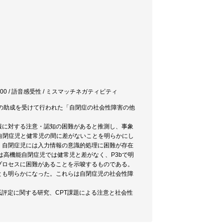
/ P300 / 語音感受性 / ミスマッチネガティビティ
1))の助成を受けて行われた「自閉症の社会性障害の他
報に対する注意・認知の困難があると推測し、事象
は自閉症児と健常児の間に差がないことを明らかにし
し、自閉症児には入力情報の意識的処理に困難が存在
は高機能自閉症児では健常児と差がなく、P3bで明
プロセスに困難があることを示唆するものである。
とも明らかになった。これらは自閉症児の社会性障
評定に関する研究、CPT課題による注意と社会性