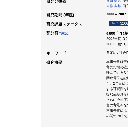
篠田 晴男
茨城
研究分担者
東條 吉邦
国立
2000 – 2002
研究期間 (年度)
完了 (200
研究課題ステータス
配分額
*注記
6,800千円 (
2002年度: 3,
2001年度: 3,
自閉症 / 社会性
キーワード
本報告書は平成
研究概要
覚的指標の確立
呼んでも振り
関連電位を記
た。2年目に
する可能性を
瞭な差が見ら
さらに今年度
害の背景をな
本報告書には
の関連の研究