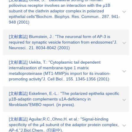
poliovirus receptor involves an interaction with the μ1B
subunit of the clathrin adaptor complex in polarized
epithelial cells"Biochcm. Biophys. Res. Commun.. 287. 941-
948 (2001)
[文献書誌] Blumstein, J.: "The neuronal form of AP-3 is
required for synaptic vesicle formation from endosomes"J.
Neurosci.. 21. 8034-8042 (2001)
[文献書誌] Uekita, T.: "Cytoplasmic tail dependent
internalizastion of membrane-type 1 matrix
metalloproteinase (MT1-MMP)is import for its invation-
promoting activity"J. Cell Biol.. 155. 1345-1356 (2001)
[文献書誌] Eskelinen, E.-L.: "The polarized epithelia specific
μ1B-adaptin complements u1A-deficiency in
fibroblasts"EMBO report. (in press).
[文献書誌] Aguilar,R.C.,Ohno,H. et al.: "Signal-binding
specificity of the μ4 subunit of the adaptor protein complex,
AP-4."J.Biol.Chem.. (印刷中).