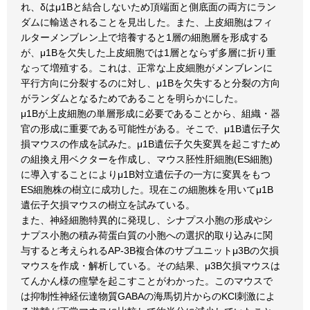
れ、δはμ1Bと結合しないため頂端面と側底面の両方にラン
ダムに輸送されることを見出した。また、上皮細胞はフィ
ルターメンブレン上で培養すると1層の細胞層を形成する
が、μ1Bを欠失した上皮細胞では1層とならず多層に折り重
なって増殖する。これは、正常な上皮細胞がメンブレンに
平行方向に分裂するのに対し、μ1Bを欠失すると分裂の方向
がランダムとなるためであることを明らかにした。
μ1Bが上皮細胞の単層形成に必要であることから、組織・器
官の形成に重要である可能性がある。そこで、μ1B遺伝子欠
損マウスの作成を試みた。μ1B遺伝子欠失変異を起こすため
の組換え用ベクターを作成し、マウス胚性肝細胞(ES細胞)
に導入することによりμ1B対立遺伝子の一方に変異をもつ
ES細胞株の樹立に成功した。現在この細胞株を用いてμ1B
遺伝子欠損マウスの樹立を試みている。
また、神経細胞特異的に発現し、シナプス小胞の形成やシ
ナプス小胞の積み荷蛋白質の小胞への選択的取り込みに関
与すると考えられるAP-3B複合体のサブユニットμ3Bの欠損
マウスを作成・解析している。その結果、μ3B欠損マウスは
てんかん様の痙攣を起こすことがわかった。このマウスで
は抑制性神経伝達物質GABAの海馬切片からのKCl刺激によ