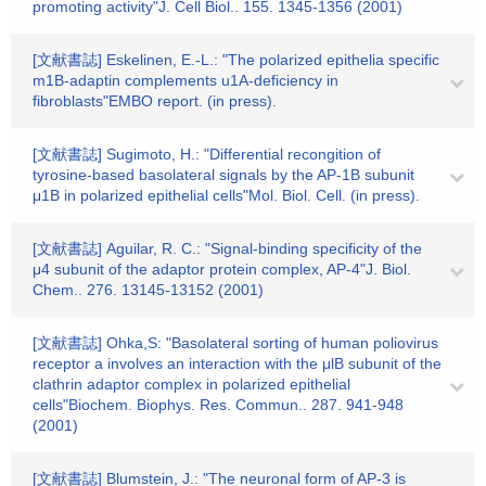
promoting activity"J. Cell Biol.. 155. 1345-1356 (2001)
[文献書誌] Eskelinen, E.-L.: "The polarized epithelia specific
m1B-adaptin complements u1A-deficiency in
fibroblasts"EMBO report. (in press).
[文献書誌] Sugimoto, H.: "Differential recongition of
tyrosine-based basolateral signals by the AP-1B subunit
μ1B in polarized epithelial cells"Mol. Biol. Cell. (in press).
[文献書誌] Aguilar, R. C.: "Signal-binding specificity of the
μ4 subunit of the adaptor protein complex, AP-4"J. Biol.
Chem.. 276. 13145-13152 (2001)
[文献書誌] Ohka,S: "Basolateral sorting of human poliovirus
receptor a involves an interaction with the μlB subunit of the
clathrin adaptor complex in polarized epithelial
cells"Biochem. Biophys. Res. Commun.. 287. 941-948
(2001)
[文献書誌] Blumstein, J.: "The neuronal form of AP-3 is