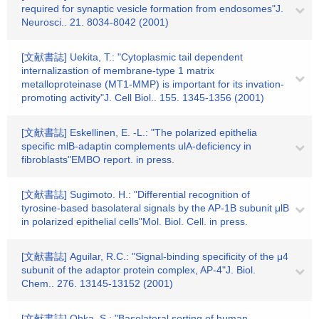
required for synaptic vesicle formation from endosomes"J.
Neurosci.. 21. 8034-8042 (2001)
[文献書誌] Uekita, T.: "Cytoplasmic tail dependent
internalizastion of membrane-type 1 matrix
metalloproteinase (MT1-MMP) is important for its invation-
promoting activity"J. Cell Biol.. 155. 1345-1356 (2001)
[文献書誌] Eskellinen, E. -L.: "The polarized epithelia
specific mlB-adaptin complements ulA-deficiency in
fibroblasts"EMBO report. in press.
[文献書誌] Sugimoto. H.: "Differential recognition of
tyrosine-based basolateral signals by the AP-1B subunit μlB
in polarized epithelial cells"Mol. Biol. Cell. in press.
[文献書誌] Aguilar, R.C.: "Signal-binding specificity of the μ4
subunit of the adaptor protein complex, AP-4"J. Biol.
Chem.. 276. 13145-13152 (2001)
[文献書誌] Ohka, S.: "Basolateral sorting of human