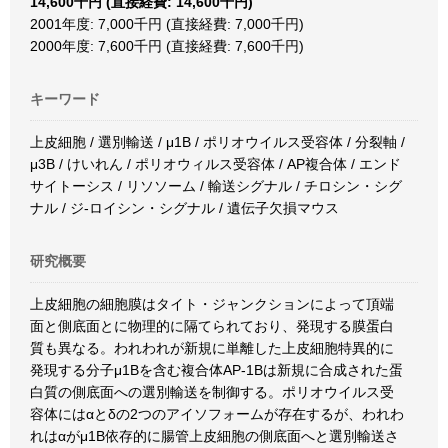
14,600千円 (直接経費: 14,600千円)
2001年度: 7,000千円 (直接経費: 7,000千円)
2000年度: 7,600千円 (直接経費: 7,600千円)
キーワード
上皮細胞 / 選別輸送 / μ1B / ポリオウイルス受容体 / 分裂軸 /
μ3B / けいれん / ポリオウィルス受容体 / AP複合体 / エンド
サイトーシス / リソソーム / 輸送シグナル / チロシン・シグ
ナル / ジ-ロイシン・シグナル / 遺伝子欠損マウス
研究概要
上皮細胞の細胞膜はタイト・ジャンクションによって頂端
面と側底面とに物理的に隔てられており、発現する膜蛋白
質も異なる。われわれが新規に単離した上皮細胞特異的に
発現する分子μ1Bを含む複合体AP-1Bは新規に合成された蛋
白質の側底面への選別輸送を制御する。ポリオウイルス受
容体にはαとδの2つのアイソフォームが存在するが、われわ
れはαがμ1B依存的に腸管上皮細胞の側底面へと選別輸送さ