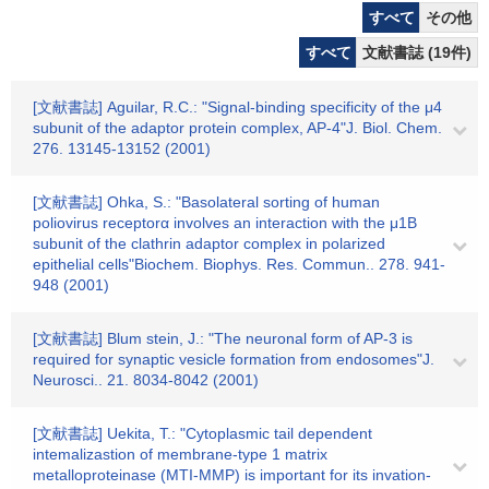
すべて
その他
すべて
文献書誌 (19件)
[文献書誌] Aguilar, R.C.: "Signal-binding specificity of the μ4
subunit of the adaptor protein complex, AP-4"J. Biol. Chem.
276. 13145-13152 (2001)
[文献書誌] Ohka, S.: "Basolateral sorting of human
poliovirus receptorα involves an interaction with the μ1B
subunit of the clathrin adaptor complex in polarized
epithelial cells"Biochem. Biophys. Res. Commun.. 278. 941-
948 (2001)
[文献書誌] Blum stein, J.: "The neuronal form of AP-3 is
required for synaptic vesicle formation from endosomes"J.
Neurosci.. 21. 8034-8042 (2001)
[文献書誌] Uekita, T.: "Cytoplasmic tail dependent
intemalizastion of membrane-type 1 matrix
metalloproteinase (MTI-MMP) is important for its invation-