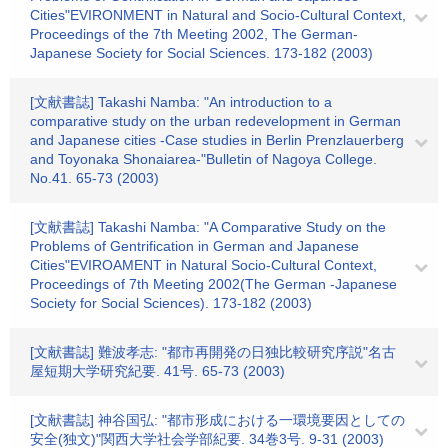
Cities"EVIRONMENT in Natural and Socio-Cultural Context,
Proceedings of the 7th Meeting 2002, The German-
Japanese Society for Social Sciences. 173-182 (2003)
[文献書誌] Takashi Namba: "An introduction to a
comparative study on the urban redevelopment in German
and Japanese cities -Case studies in Berlin Prenzlauerberg
and Toyonaka Shonaiarea-"Bulletin of Nagoya College.
No.41. 65-73 (2003)
[文献書誌] Takashi Namba: "A Comparative Study on the
Problems of Gentrification in German and Japanese
Cities"EVIROAMENT in Natural Socio-Cultural Context,
Proceedings of 7th Meeting 2002(The German -Japanese
Society for Social Sciences). 173-182 (2003)
[文献書誌] 難波孝志: "都市再開発の日独比較研究序説"名古
屋短期大学研究紀要. 41号. 65-73 (2003)
[文献書誌] 神谷国弘: "都市形成における一環境要因としての
安全(独文)"関西大学社会学部紀要. 34巻3号. 9-31 (2003)