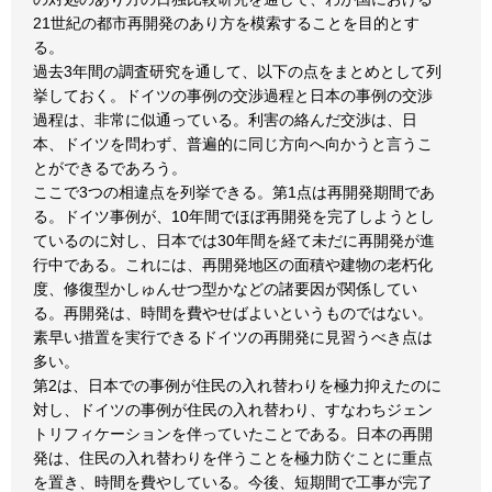
21世紀の都市再開発のあり方を模索することを目的とす
る。
過去3年間の調査研究を通して、以下の点をまとめとして列
挙しておく。ドイツの事例の交渉過程と日本の事例の交渉
過程は、非常に似通っている。利害の絡んだ交渉は、日
本、ドイツを問わず、普遍的に同じ方向へ向かうと言うこ
とができるであろう。
ここで3つの相違点を列挙できる。第1点は再開発期間であ
る。ドイツ事例が、10年間でほぼ再開発を完了しようとし
ているのに対し、日本では30年間を経て未だに再開発が進
行中である。これには、再開発地区の面積や建物の老朽化
度、修復型かしゅんせつ型かなどの諸要因が関係してい
る。再開発は、時間を費やせばよいというものではない。
素早い措置を実行できるドイツの再開発に見習うべき点は
多い。
第2は、日本での事例が住民の入れ替わりを極力抑えたのに
対し、ドイツの事例が住民の入れ替わり、すなわちジェン
トリフィケーションを伴っていたことである。日本の再開
発は、住民の入れ替わりを伴うことを極力防ぐことに重点
を置き、時間を費やしている。今後、短期間で工事が完了