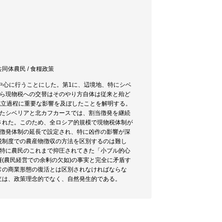
 共同体農民 / 食糧政策
中心に行うことにした。第1に、辺境地、特にシベ
から現物税への交替はそのやり方自体は従来と殆ど
成立過程に重要な影響を及ぼしたことを解明する。
ったシベリアと北カフカースでは、割当徴発を継続
された。このため、全ロシア的規模で現物税体制が
当徴発体制の延長で設定され、特に凶作の影響が深
税制度での農産物徴収の方法を区別するのは難し
は特に農民のこれまで抑圧されてきた「小ブル的心
(農民経営での余剰の欠如)の事実と完全に矛盾す
常の商業形態の復活とは区別されなければならな
立は、政策理念的でなく、自然発生的である。