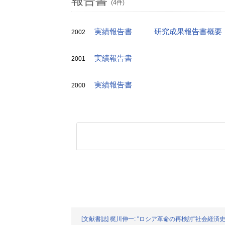
報告書
(4件)
実績報告書
研究成果報告書概要
2002
実績報告書
2001
実績報告書
2000
[文献書誌] 梶川伸一: "ロシア革命の再検討"社会経済史学の