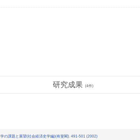
研究成果
(
4
件)
課題と展望(社会経済史学編)(有斐閣). 491-501 (2002)