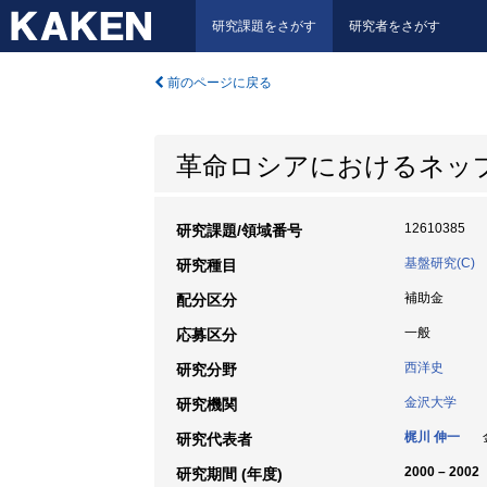
研究課題をさがす
研究者をさがす
前のページに戻る
革命ロシアにおけるネッ
12610385
研究課題/領域番号
基盤研究(C)
研究種目
補助金
配分区分
一般
応募区分
西洋史
研究分野
金沢大学
研究機関
梶川 伸一
金
研究代表者
2000 – 2002
研究期間 (年度)