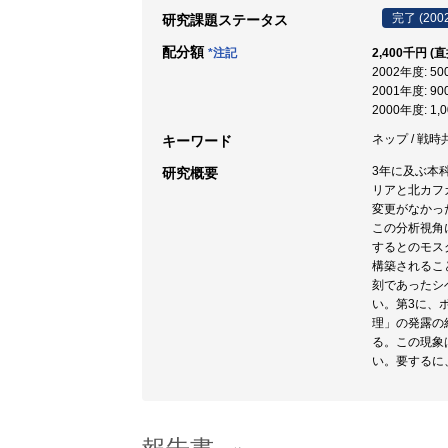
完了 (200
研究課題ステータス
配分額
*注記
2,400千円 (
2002年度: 5
2001年度: 9
2000年度: 1,
ネップ / 戦時
キーワード
3年に及ぶ本
研究概要
リアと北カフ
変更がなかっ
この分析視角
するとのモス
構築されるこ
刻であったシ
い。第3に、
理」の発露の
る。この現象
い。要するに