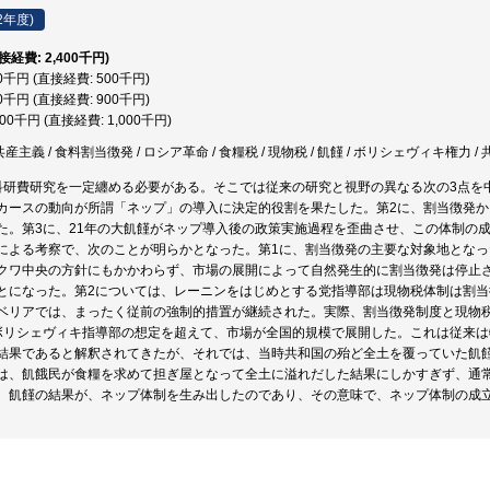
2年度)
直接経費: 2,400千円)
00千円 (直接経費: 500千円)
00千円 (直接経費: 900千円)
000千円 (直接経費: 1,000千円)
共産主義 / 食料割当徴発 / ロシア革命 / 食糧税 / 現物税 / 飢饉 / ボリシェヴィキ権力 /
科研費研究を一定纏める必要がある。そこでは従来の研究と視野の異なる次の3点を
カースの動向が所謂「ネップ」の導入に決定的役割を果たした。第2に、割当徴発
た。第3に、21年の大飢饉がネップ導入後の政策実施過程を歪曲させ、この体制の
による考察で、次のことが明らかとなった。第1に、割当徴発の主要な対象地とな
クワ中央の方針にもかかわらず、市場の展開によって自然発生的に割当徴発は停止
とになった。第2については、レーニンをはじめとする党指導部は現物税体制は割
ベリアでは、まったく従前の強制的措置が継続された。実際、割当徴発制度と現物
ボリシェヴィキ指導部の想定を超えて、市場が全国的規模で展開した。これは従来
結果であると解釈されてきたが、それでは、当時共和国の殆ど全土を覆っていた飢饉
は、飢餓民が食糧を求めて担ぎ屋となって全土に溢れだした結果にしかすぎず、通
、飢饉の結果が、ネップ体制を生み出したのであり、その意味で、ネップ体制の成