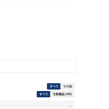
すべて
その他
すべて
文献書誌 (4件)