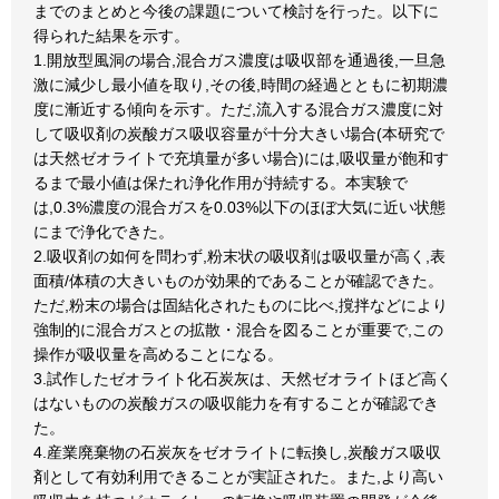
までのまとめと今後の課題について検討を行った。以下に
得られた結果を示す。
1.開放型風洞の場合,混合ガス濃度は吸収部を通過後,一旦急
激に減少し最小値を取り,その後,時間の経過とともに初期濃
度に漸近する傾向を示す。ただ,流入する混合ガス濃度に対
して吸収剤の炭酸ガス吸収容量が十分大きい場合(本研究で
は天然ゼオライトで充填量が多い場合)には,吸収量が飽和す
るまで最小値は保たれ浄化作用が持続する。本実験で
は,0.3%濃度の混合ガスを0.03%以下のほぼ大気に近い状態
にまで浄化できた。
2.吸収剤の如何を問わず,粉末状の吸収剤は吸収量が高く,表
面積/体積の大きいものが効果的であることが確認できた。
ただ,粉末の場合は固結化されたものに比べ,撹拌などにより
強制的に混合ガスとの拡散・混合を図ることが重要で,この
操作が吸収量を高めることになる。
3.試作したゼオライト化石炭灰は、天然ゼオライトほど高く
はないものの炭酸ガスの吸収能力を有することが確認でき
た。
4.産業廃棄物の石炭灰をゼオライトに転換し,炭酸ガス吸収
剤として有効利用できることが実証された。また,より高い