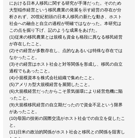
における日本人移民に関する研究が手薄だった。そのため
大型稲作経営という移民農業の発展を示す経営の存在が分
析されず、20世紀初頭の日本人移民の新たな動き、ホスト
社会への融合と自立の過程が明確ではなかった。本研究は
この点を掘り下げ、記のような成果をあげた。
(1)従来の移民農業とは規模も資金も格段に異なる移民経営
が存在したこと。
(2)その経営が多数存在し、点的なあるいは特殊な存在では
なかったこと。
(3)その経営はホスト社会と対等関係を形成し、移民の自立
過程でもあったこと。
(4)小規模資本を株式会社組織で集めたこと。
(5)アメリカ型大規模経営を展開したこと。
(6)大規模経営だったからこそ景気循環により経営危機に陥
ったこと。
(9)大規模移民経営の自立期だったので資金不足という限界
があったこと。
(10)母国の技術の国際交流がホスト社会での自立を促したこ
と。
(11)日米の政治的関係がホスト社会と移民との関係を阻害し