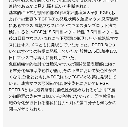
連続であるかに見え,幅も広いと判断された。
基本的に正常な顎関節部の線維芽細胞増殖因子(b-FGF),お
よびその受容体(FGFR-3)の発現状態を胎児マウス,発育過程
にあるマウス,成熟マウスについてウエスタンブロット法で
検討すると,b-FGFは15.5日目マウス,胎性17.5日目マウス,生
後11日目マウス,いづれにも下顎頭に発現したが,成熟親マウ
スにはオス,メスともに発現していなかった。FGFR-3につ
いてはすべての時期に発現していたが,胎性15.5日,胎生17.5
日目マウスでは著明に発現していた。
免疫組織学的検討では胎児マウスの顎関節最表層部におけ
る末分化領域は染色性が低く,その下層において染色性が強
くなり,分化とともにb-FGFおよびFGF-3が次第に発現して
いる。成熟マウス顎関節では,免疫染色においてb-FGF,
FGFR-3ともに最表層部に染色性が認められるが,より下層
の細胞群の染色性は低いか染色性はなかった。即ち軟骨細
胞の骨化が行われる部位には,いづれの蛋白分子も何らかの
関与が考えられた。