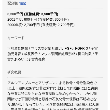
配分額
*注記
3,500千円 (直接経費: 3,500千円)
2001年度: 800千円 (直接経費: 800千円)
2000年度: 2,700千円 (直接経費: 2,700千円)
キーワード
下顎運動制限 / マウス顎関節形成 / b-FGFとFGFR-3 / 子宮
胎児発育 / 成長因子 / マウス顎関節組織形成 / 開口制限 / 子
宮外あるいは子宮内発育
研究概要
アルシアンブルーとアリザニンによる軟骨・骨分別染色で
は,上下顎間結紮群は非結紮群に比較して肉眼的には全身的
な発育に特に明らかな発育制限は認めなかった。しかし顎
関節では下顎頭軟骨と頸部の石灰化骨の境界は不明確とな
り,幅が広くなっていた。光学顕微鏡的には,増殖層と肥大層
に異常石灰化が認められ,それ故あたかも軟骨,骨移行部は不