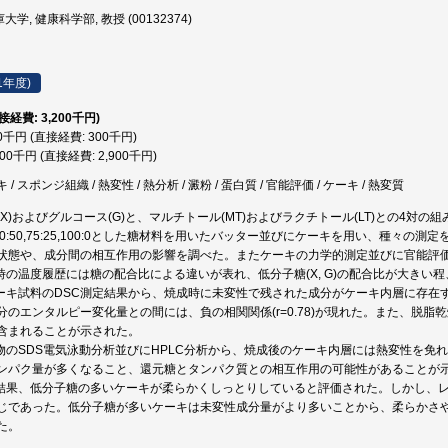
大学, 健康科学部, 教授 (00132374)
1年度)
直接経費: 3,200千円)
00千円 (直接経費: 300千円)
900千円 (直接経費: 2,900千円)
 スポンジ組織 / 熱変性 / 熱分析 / 澱粉 / 蛋白質 / 官能評価 / ケーキ / 熱変質
X)およびグルコース(G)と、マルチトール(MT)およびラクチトール(LT)との4対の
5:75,50:50,75:25,100:0とした糖材料を用いたバッター並びにケーキを用い、
状態や、成分間の相互作用の影響を調べた。またケーキの力学的測定並びに官能評
成時の温度履歴には糖の配合比による違いが表れ、低分子糖(X, G)の配合比が大きい
ケーキ試料のDSC測定結果から、焼成時に未変性で残された成分がケーキ内層に存
分のエンタルピー変化量との間には、負の相関関係(r=0.78)が現れた。また、脱脂
含まれることが示された。
出物のSDS電気泳動分析並びにHPLC分析から、焼成後のケーキ内層には熱変性を
ンパク量が多くなること、還元糖とタンパク質との相互作用の可能性があることが
の結果、低分子糖の多いケーキが柔らかくしっとりしていると評価された。しかし、
じであった。低分子糖が多いケーキは未変性成分量がより多いことから、柔らかさ
た。