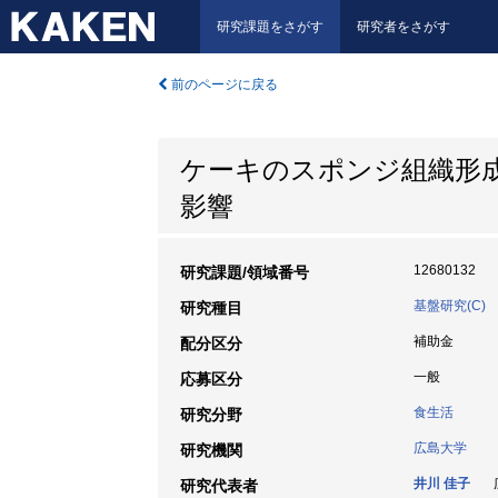
研究課題をさがす
研究者をさがす
前のページに戻る
ケーキのスポンジ組織形
影響
12680132
研究課題/領域番号
基盤研究(C)
研究種目
補助金
配分区分
一般
応募区分
食生活
研究分野
広島大学
研究機関
井川 佳子
広
研究代表者