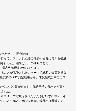
組み合わせで、配合比は
種々の測定を行って、スポンジ組織の形成や性質に与える構成
価を行った。結果は以下の通りである。
程、最高到達温度が低くなった。
在することが示唆された。ケーキ焼成時の最高到達温
乾燥試料のDSC測定結果から、未変性成分中には未
免れたタンパク質が存在し、低分子糖の配合比が高く
示された。
レオロメータで測定されたかたさはいずれのケーキ
やしっとり感とスポンジ組織の脆弱さは関連するこ