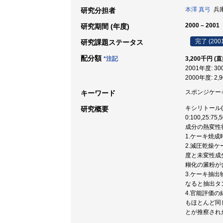
本澤 真弓
兵庫
研究分担者
2000 – 2001
研究期間 (年度)
完了 (200
研究課題ステータス
配分額
*注記
3,200千円 (
2001年度: 3
2000年度: 2,
スポンジケーキ /
キーワード
キシリトール(
研究概要
0:100,2
成分の熱変性
1.ケーキ焼
2.減圧乾燥
度と未変性成
糊化の澱粉が
3.ケーキ抽
なると抽出タ
4.官能評価
もほとんど同
とが推察され