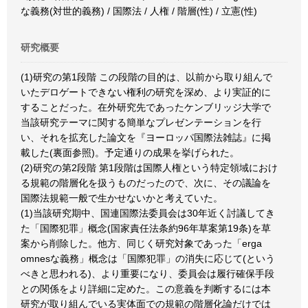
な義務(対世的義務) / 国際法 / 人権 / 階層(性) / 立憲(性)
研究概要
(1)研究の第1段階 この段階の目的は、以前から取り組んで
いたデロゲートできない権利の研究を深め、より実証的に
することだった。在外研究先であったケンブリッジ大学で
当該研究テーマに関する簡単なプレゼンテーションを行
い、それを拡充した論文を『ヨーロッパ国際法雑誌』に掲
載した(裏面参照)。予定通りの成果を挙げられた。
(2)研究の第2段階 第1段階は国際人権という特定領域におけ
る規範の階層化を扱うものだったので、次に、その議論を
国際法規範一般で生かせないかと考えていた。
(1)当該研究期中、国連国際法委員会は30年近く討議してき
た「国際犯罪」概念(国家責任法条約96年草案第19条)を草
案から削除した。他方、同じく研究対象であった「erga
omnesな義務」概念は「国際犯罪」の消失に応じて(という
べきと思われる)、より重要になり、委員会は履行確保手段
との関係をより詳細に定めた。この意義を判断するには本
研究が取り組んでいる実体面での規範の階層化論だけでは