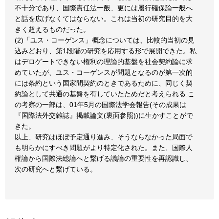
不十分であり、国際責任法一般、更には履行確保論一般へ
と話を広げなくてはならない。これは当初の研究目的を大
きく超えるものだった。
(2)「ユス・コーゲンス」概念については、比較的当初の見
込みどおり、第1段階の研究を応用する形で展開できた。私
はデロゲートできない権利の理論的基盤を社会契約論に求
めていたが、ユス・コーゲンスが問題となるのが第一次的
には条約という国家間契約のときであるために、同じく契
約論として共通の基盤を有していたためだと考えられる.こ
の考察の一部は、01年5月の国際法学会報告(その成果は
『国際法外交雑誌』掲載論文(裏面参照))に生かすことがで
きた。
以上、研究はほぼ予定通り進み、そうならなかった局面で
も明らかにすべき問題がより特定化された。また、国際人
権論から国際法総論へと繋げる議論の重要性を再認識し、
次の研究へと繋げている。