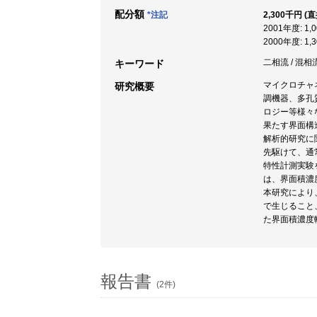
配分額
*注記
2,300千円 (
2001年度: 1,
2000年度: 1,
二相流 / 混相
キーワード
マイクロチャ
研究概要
調機器、多孔
ロジー等様々
果たす界面構
解析的研究に
先駆けて、通
特性計測実験
は、界面積濃
本研究により
で生じること
た界面積濃度
報告書
(2件)