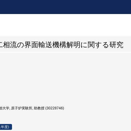
二相流の界面輸送機構解明に関する研究
大学, 原子炉実験所, 助教授 (30228746)
1年度)