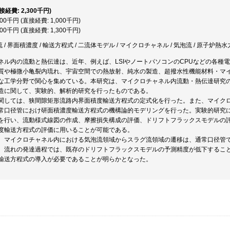
直接経費: 2,300千円)
000千円 (直接経費: 1,000千円)
300千円 (直接経費: 1,300千円)
流 / 界面積濃度 / 輸送方程式 / 二流体モデル / マイクロチャネル / 気泡流 / 原子炉熱
ネル内の流動と熱伝達は、近年、例えば、LSIやノートパソコンのCPUなどの各種
質や極微小亀裂内琉れ、宇宙空間での熱放射、純水の製造、超撥水性機能材料・マ
な工学分野で関心を集めている。本研究は、マイクロチャネル内流動・熱伝達研究
造に関して、実験的、解析的研究を行ったものである。
関しては、狭間隙矩形流路内界面積度輸送方程式の定式化を行った。また、マイク
常口径管におけ研面積濃度輸送方程式の機構論的モデリングを行った。実験的研究
を行い、流動様式線図の作成、摩擦損失構成の評価、ドリフトフラックスモデルの
度輸送方程式の評価に用いることが可能である。
、マイクロチャネル内における気泡流領域からスラグ流領域の遷移は、通常口径管
、流れの発達過程では、既存のドリフトフラックスモデルの予測精度が低下するこ
輸送方程式の導入が必要であることが明らかとなった。