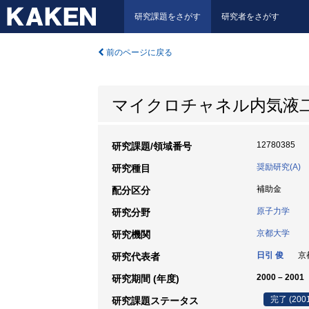
研究課題をさがす
研究者をさがす
前のページに戻る
マイクロチャネル内気液
12780385
研究課題/領域番号
奨励研究(A)
研究種目
補助金
配分区分
原子力学
研究分野
京都大学
研究機関
日引 俊
京都
研究代表者
2000 – 2001
研究期間 (年度)
完了 (200
研究課題ステータス