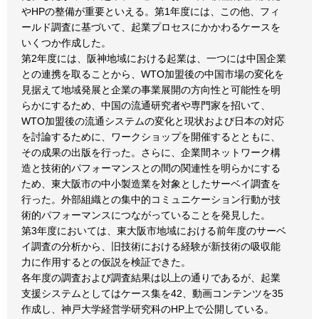
やHPの整備が重要といえる。第1年度には、この他、フィ
ールド調査に基づいて、起業プロセスにかかわるケースを
いくつか作成した。
第2年度には、阪神地域における起業は、一つには中国企業
との連携を取ることから、WTO加盟後の中国市場の変化を
見据えて地域発展と企業の事業展開の方向性と可能性を明
らかにするため、中国の流通研究者や専門家を招いて、
WTO加盟後の流通システムの変化と現状および日本の対応
を討論するために、ワークショップを開催するとともに、
その成果の出版を行った。さらに、企業間ネットワーク構
造と技術的パフォーマンスとの間の関連性を明らかにする
ため、東大阪市の中小製造業を対象としたサーベイ調査を
行った。外部組織との集中的コミュニケーション行動が技
術的パフォーマンスにつながっていることを発見した。
第3年度においては、東大阪市地域における前年度のサーベ
イ調査の分析から、旧技術における経験が新技術の吸収能
力に作用するとの仮説を検証できた。
各年度の調査および調査結果は以上の通りであるが、起業
支援システムとしてはケース集を42、動画コンテンツを35
作成し、神戸大学経営学研究科のHP上で公開している。