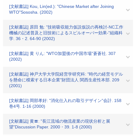
[文献書誌] Kou, Lin(ed.): "Chinese Market after Joining
WTO"Sososha. (2002)
[文献書誌] 原田 勉: "技術吸収能力仮説仮説の再検討-NC工作
機械の記述普及と旧技術によるスピルオーバー効果-"組織科
学. 36・2. 64-90 (2002)
[文献書誌] 黄 りん: "WTO加盟後の中国市場"蒼蒼社. 307
(2002)
[文献書誌] 神戸大学大学院経営学研究科: "時代の経営モデル
を懸命に模索する日本企業"財団法人 関西生産性本部. 209
(2001)
[文献書誌] 岡部孝好: "消化仕入れの取引デザイン"会計. 158
巻4号. 1-16 (2000)
[文献書誌] 黄〓: "長江流域の物流産業の現状分析と展
望"Discussion Paper. 2000・39. 1-8 (2000)