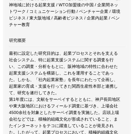
神地域に於ける起業支援 / WTO加盟後の中国 / 企業間ネッ
トワーク / コミュニケーション行動 / ベンチャー企業 / 環境
ビジネス / 東大阪地域 / 高齢者ビジネス / 企業内起業 / ベン
チャー教育
研究概要
最初に設定した研究目的は、起業プロセスとそれを支える
社会システム、特に起業支援システムに関する調査を行
い、この調査・分析をもとに、阪神地域の特性に合わせた
起業支援システムを構築し、これを運用することであっ
た。しかも、「社内起業家塾」を長年にわたって企画し、
起業家の育成・支援を行ってきた関西生産性本部と連携し
て、研究を遂行してきた。
第1年度には、文献をサーベイするとともに、神戸長田地区
や東大阪地区におけるフィールド調査に基づき、上場会社
4500余社を対象としたサーベイ調査を実施した。店頭上場
会社などでは、積極的組織文化が形成されていること、ま
たインターネットをテコに躍進していることが発見され
た。したがって、起業プロセスにおいて、積極的組織文化