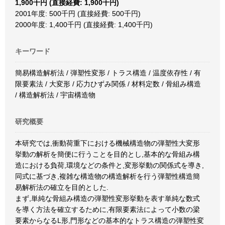
1,900千円 (直接経費: 1,900千円)
2001年度: 500千円 (直接経費: 500千円)
2000年度: 1,400千円 (直接経費: 1,400千円)
キーワード
簡易構造解析法 / 弾塑性変形 / トラス構造 / 温度依存性 / 有
限要素法 / 大変形 / 応力ひずみ関係 / 材料定数 / 骨組み構造
/ 構造解析法 / 宇宙構造物
研究概要
本研究では,衝動荷重下における機械構造物の弾塑性大変形
挙動の解析を簡便に行うことを目的とし,基本的な骨組み構
造における負荷,環境などの条件と,変形挙動の関係式を導き,
同式に基づき,複雑な構造物の構造解析を行う弾塑性構造簡
易解析法の確立を目的とした.
まず,単純な骨組み構造の弾塑性変形挙動を表す単純な数式
を導く方法を確立するために,有限要素法によって小数の梁
要素からなるL形,門形などの基本的なトラス構造の弾塑性変