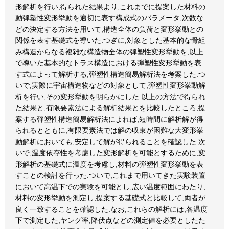
形解析を行い,得られた結果より,これまでに提案した材料の
動弾塑性変形挙動を適切に表す構成式のパラメータ,次数な
どの決定する方法を用いて,構造全体の負荷と変形挙動との
関係を表す基礎式を導いた.つぎに,対象とした基本的な骨組
み構造からなる複雑な構造物全体の弾塑性変形挙動を,以上
で導いた基本的なトラス構造における弾塑性変形挙動を表
す式によって解析する,弾塑性構造簡易解析法を考案した.つ
いで,実際に宇宙構造物などの対象として,弾塑性変形挙動解
析を行い,その変形挙動を明らかにした.以上の方法で得られ
た結果と,有限要素法による解析結果とを比較したところ,提
案する弾塑性構造簡易解析法によれば,短時間に解析解が得
られるとともに,有限要素法では解の収束が困難な大変形挙
動解析においても,安定して解が得られることを確認した.次
いで,温度依存性を考慮した変形解析を可能とするために,変
形解析の基礎式に温度を考慮し,材料の弾塑性変形挙動を表
すことの検討を行った.ついで,これまで用いてきた実験装置
において高温下での実験を可能とし,広い温度範囲にわたり,
材料の変形挙動を測定し,提案する基礎式と比較して,両者が
良く一致することを確認した.なお,これらの解析には,各温度
下で測定した,ヤング率,降伏点などの測定値を必要としたた