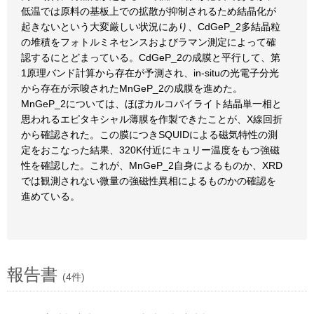
低温では原料の基板上での拡散が抑制されるため結晶化が
起きないという大変厳しい状況にあり、CdGeP_2多結晶粒
の堆積をフォトルミネセンスおよびラマン測定によって確
認するにとどまっている。CdGeP_2の成膜と平行して、第
1原理バンド計算から存在が予測され、in-situの光電子分光
から存在が示唆されたMnGeP_2の成膜を進めた。
MnGeP_2については、ほぼカルコパイライト結晶単一相と
思われるエピタキシャル薄膜を作製できたことが、X線回折
から確認された。この膜につきSQUIDによる磁気特性の測
定をおこなった結果、320K付近にキュリー温度をもつ強磁
性を確認した。これが、MnGeP_2自身によるものか、XRD
では観測されない微量の強磁性異相によるものかの確認を
進めている。
報告書
(4件)