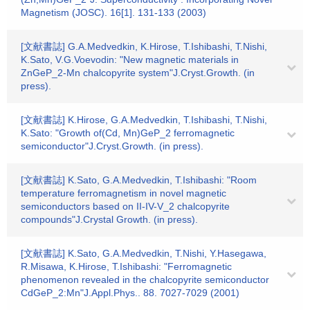
Magnetism (JOSC). 16[1]. 131-133 (2003)
[文献書誌] G.A.Medvedkin, K.Hirose, T.Ishibashi, T.Nishi,
K.Sato, V.G.Voevodin: "New magnetic materials in
ZnGeP_2-Mn chalcopyrite system"J.Cryst.Growth. (in
press).
[文献書誌] K.Hirose, G.A.Medvedkin, T.Ishibashi, T.Nishi,
K.Sato: "Growth of(Cd, Mn)GeP_2 ferromagnetic
semiconductor"J.Cryst.Growth. (in press).
[文献書誌] K.Sato, G.A.Medvedkin, T.Ishibashi: "Room
temperature ferromagnetism in novel magnetic
semiconductors based on II-IV-V_2 chalcopyrite
compounds"J.Crystal Growth. (in press).
[文献書誌] K.Sato, G.A.Medvedkin, T.Nishi, Y.Hasegawa,
R.Misawa, K.Hirose, T.Ishibashi: "Ferromagnetic
phenomenon revealed in the chalcopyrite semiconductor
CdGeP_2:Mn"J.Appl.Phys.. 88. 7027-7029 (2001)