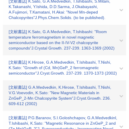
[文献書誌] K.Sato, G.A.Medvedkin, T.Ishibashi, S.Mitani,
K.Takanashi, Y.Ishida, D.D.Sarma, J.Okabayashi,
A.Fujimori, T.Kamatani, H.Akai: "Novel Mn-deped
Chalcopyrites"J.Phys.Chem.Solids. (to be published).
[文献書誌] K.Sato, G.A.Medvedkin, T.Ishibashi: "Room
temperature ferromagnetism in novel magnetic
semiconductor based on the II-IV-V2 chalcopyrite
compounds"J.Crystal Growth. 237-239. 1363-1369 (2002)
[文献書誌] K.Hirose, G.A.Medvedkin, T.Ishibashi, T.Nishi,
K.Sato: "Growth of (Cd, Mn)GeP_2 ferromagnetic
semiconductor"J.Cryst.Growth. 237-239. 1370-1373 (2002)
[文献書誌] G.A.Medvedkin, K.Hirose, T.Ishibashi, T.Nishi,
V.G.Voevodin, K.Sato: "New Magnetic Materials in
ZnGeP_2-Mn Chalcopyrite System"J.Cryst.Growth. 236.
609-612 (2002)
[文献書誌] P.G.Baranov, S.I.Goloshchapov, G.A.Medvedkinl,
T.Ishibashi, K.Sato: "Magnetic Resonance in ZnGeP_2 and
(Zn,Mn)GeP_2"J. Superconductivity : Incorporating Novel