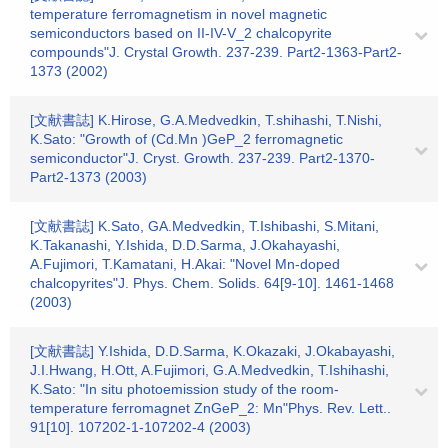
temperature ferromagnetism in novel magnetic
semiconductors based on II-IV-V_2 chalcopyrite
compounds"J. Crystal Growth. 237-239. Part2-1363-Part2-
1373 (2002)
[文献書誌] K.Hirose, G.A.Medvedkin, T.shihashi, T.Nishi,
K.Sato: "Growth of (Cd.Mn )GeP_2 ferromagnetic
semiconductor"J. Cryst. Growth. 237-239. Part2-1370-
Part2-1373 (2003)
[文献書誌] K.Sato, GA.Medvedkin, T.Ishibashi, S.Mitani,
K.Takanashi, Y.Ishida, D.D.Sarma, J.Okahayashi,
A.Fujimori, T.Kamatani, H.Akai: "Novel Mn-doped
chalcopyrites"J. Phys. Chem. Solids. 64[9-10]. 1461-1468
(2003)
[文献書誌] Y.Ishida, D.D.Sarma, K.Okazaki, J.Okabayashi,
J.I.Hwang, H.Ott, A.Fujimori, G.A.Medvedkin, T.Ishihashi,
K.Sato: "In situ photoemission study of the room-
temperature ferromagnet ZnGeP_2: Mn"Phys. Rev. Lett..
91[10]. 107202-1-107202-4 (2003)