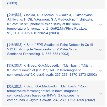
(2003)
[文献書誌] Y.Ishida, D.D.Sarma, K.Okazaki, J.Okabayashi,
J.I.Hwang, H.Ott, A.Fujimori, G.A.Medvedkin, T.Ishibashi,
K.Sato: "In situ photoemission study of the room-
temperature ferromagnet ZnGeP2:Mn"Phys.Rev.Lett..
91,10. 107202-1-107202-4 (2003)
[文献書誌] K.Soto: "EPR Studies of Point Defects in Cu-III-
V12 Chalcopyrite Semiconductors"Mater.Sci.in
Semicond.Processing. 6. 335-338 (2003)
[文献書誌] K.Hirose, G.A.Medvedkin, T.Ishibashi, T.Nishi,
K.Sato: "Growth of (Cd.Mn)GeP_2 ferromagnetic
semiconductor"J.Cryst.Growth. 237-239. 1370-1373 (2002)
[文献書誌] K.Sato, G.A.Medvedkin, T.Ishibashi: "Room
temperature ferromagnetism in novel magnetic
semiconductors based on II-IV-V_2 chalcopyrite
compounds"J.Crystal Growth. 237-239. 1363-1369 (2002)