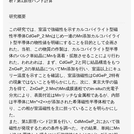
析 / 第1原理バンド計算
研究概要
この研究では、室温で強磁性を示すカルコパイライト型磁
性半導体CdGeP_2:Mnはじめ一連のMn添加カルコパイライ
ト型半導体の物性値を明確にすることを目的として企画さ
れた。当初、この物質の作製は、カルコパイライト型半導
体のバルク単結晶にMnを蒸着・拡散させることにより行わ
れた。われわれは、まず、CdGeP_2と同じ結晶構造をもつ
ZnGeP_2の単結晶についてMn添加を行い、室温以上にキュ
リー温度を示すことを確認し、室温強磁性はCdGeP_2特有
の現象ではないことを明らかにした。次に、東京大学の協
力を得て、ZnGeP_2:MnのMn成膜過程でのin-situの光電子
分光により、表面付近はMnリッチな金属相であるが、内部
は半導体にMn^<2+>が添加された希薄磁性半導体相であ
り、この相が室温磁性を主に担っていることを明らかにし
た。
また、第1原理バンド計算を行い、CdMnGeP_2において強
磁性が発現するための条件を調べた。その結果、単純にMn