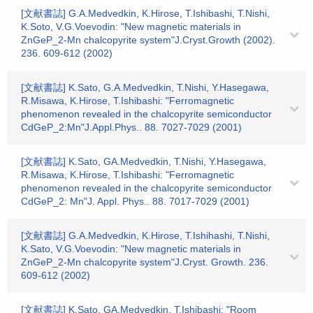
[文献書誌] G.A.Medvedkin, K.Hirose, T.Ishibashi, T.Nishi,
K.Soto, V.G.Voevodin: "New magnetic materials in
ZnGeP_2-Mn chalcopyrite system"J.Cryst.Growth (2002).
236. 609-612 (2002)
[文献書誌] K.Sato, G.A.Medvedkin, T.Nishi, Y.Hasegawa,
R.Misawa, K.Hirose, T.Ishibashi: "Ferromagnetic
phenomenon revealed in the chalcopyrite semiconductor
CdGeP_2:Mn"J.Appl.Phys.. 88. 7027-7029 (2001)
[文献書誌] K.Sato, GA.Medvedkin, T.Nishi, Y.Hasegawa,
R.Misawa, K.Hirose, T.Ishibashi: "Ferromagnetic
phenomenon revealed in the chalcopyrite semiconductor
CdGeP_2: Mn"J. Appl. Phys.. 88. 7017-7029 (2001)
[文献書誌] G.A.Medvedkin, K.Hirose, T.Ishihashi, T.Nishi,
K.Sato, V.G.Voevodin: "New magnetic materials in
ZnGeP_2-Mn chalcopyrite system"J.Cryst. Growth. 236.
609-612 (2002)
[文献書誌] K.Sato, GA.Medvedkin, T.Ishibashi: "Room