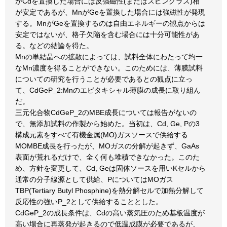
がCdを置換した場合には反強磁性(またはスピングラス)相
が安定であるが、MnがGeを置換した場合には強磁性が発現
する。MnがGeを置換するのは自由エネルギーの観点からは
安定ではないが、格子欠陥を含む場合には十分可能性があ
る。などの結論を得た。
Mnの単結晶への拡散によっては、試料全体にわたって均一
なMn濃度を得ることができない。このためには、薄膜試料
についての研究を行うことが必要であるとの観点に立っ
て、CdGeP_2:Mnのエピタキシャル薄膜の成長に取り組ん
だ。
三元化合物CdGeP_2のMBE成長については報告がないの
で、無添加試料の作製から始めた。当初は、Cd, Ge, Pの3
構成元素をすべて有機金属(MO)ガスソースで供給する
MOMBE成長を行ったが、MOガスの分解が起きず、GaAs
表面が荒れるだけで、全く何も堆積できなかった。このた
め、方針を変更して、Cd, Geは固体ソースを用いKセルから
通常の分子線源として供給、PについてはMOガス
TBP(Tertiary Butyl Phosphine)を熱分解セルで加熱分解して
反応性の強いP_2として供給することとした。
CdGeP_2の成長条件は、Cdの高い蒸気圧のため基板温度が
高い場合に再蒸発が起きるので低温成膜が必要であるが、