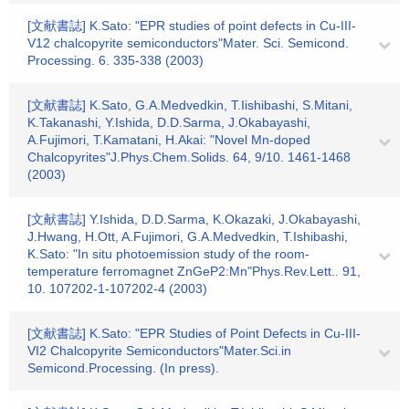
[文献書誌] K.Sato: "EPR studies of point defects in Cu-III-
V12 chalcopyrite semiconductors"Mater. Sci. Semicond.
Processing. 6. 335-338 (2003)
[文献書誌] K.Sato, G.A.Medvedkin, T.Iishibashi, S.Mitani,
K.Takanashi, Y.Ishida, D.D.Sarma, J.Okabayashi,
A.Fujimori, T.Kamatani, H.Akai: "Novel Mn-doped
Chalcopyrites"J.Phys.Chem.Solids. 64, 9/10. 1461-1468
(2003)
[文献書誌] Y.Ishida, D.D.Sarma, K.Okazaki, J.Okabayashi,
J.Hwang, H.Ott, A.Fujimori, G.A.Medvedkin, T.Ishibashi,
K.Sato: "In situ photoemission study of the room-
temperature ferromagnet ZnGeP2:Mn"Phys.Rev.Lett.. 91,
10. 107202-1-107202-4 (2003)
[文献書誌] K.Sato: "EPR Studies of Point Defects in Cu-III-
VI2 Chalcopyrite Semiconductors"Mater.Sci.in
Semicond.Processing. (In press).