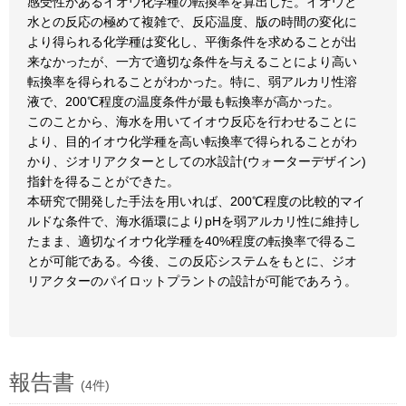
感受性があるイオウ化学種の転換率を算出した。イオウと
水との反応の極めて複雑で、反応温度、版の時間の変化に
より得られる化学種は変化し、平衡条件を求めることが出
来なかったが、一方で適切な条件を与えることにより高い
転換率を得られることがわかった。特に、弱アルカリ性溶
液で、200℃程度の温度条件が最も転換率が高かった。
このことから、海水を用いてイオウ反応を行わせることに
より、目的イオウ化学種を高い転換率で得られることがわ
かり、ジオリアクターとしての水設計(ウォーターデザイン)
指針を得ることができた。
本研究で開発した手法を用いれば、200℃程度の比較的マイ
ルドな条件で、海水循環によりpHを弱アルカリ性に維持し
たまま、適切なイオウ化学種を40%程度の転換率で得るこ
とが可能である。今後、この反応システムをもとに、ジオ
リアクターのパイロットプラントの設計が可能であろう。
報告書
(4件)