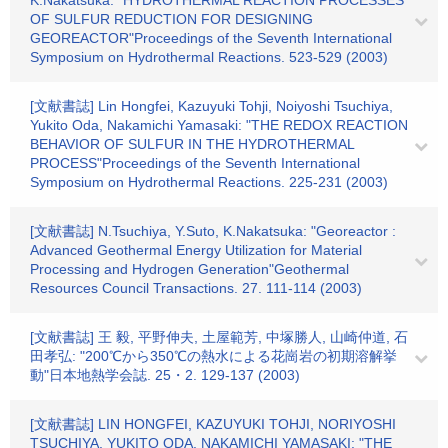
K.Nakatsuka: "HYDROTHERMAL REACTION PROCESSES
OF SULFUR REDUCTION FOR DESIGNING
GEOREACTOR"Proceedings of the Seventh International
Symposium on Hydrothermal Reactions. 523-529 (2003)
[文献書誌] Lin Hongfei, Kazuyuki Tohji, Noiyoshi Tsuchiya,
Yukito Oda, Nakamichi Yamasaki: "THE REDOX REACTION
BEHAVIOR OF SULFUR IN THE HYDROTHERMAL
PROCESS"Proceedings of the Seventh International
Symposium on Hydrothermal Reactions. 225-231 (2003)
[文献書誌] N.Tsuchiya, Y.Suto, K.Nakatsuka: "Georeactor :
Advanced Geothermal Energy Utilization for Material
Processing and Hydrogen Generation"Geothermal
Resources Council Transactions. 27. 111-114 (2003)
[文献書誌] 王 毅, 平野伸夫, 土屋範芳, 中塚勝人, 山崎仲道, 石
田孝弘: "200℃から350℃の熱水による花崗岩の初期溶解挙
動"日本地熱学会誌. 25・2. 129-137 (2003)
[文献書誌] LIN HONGFEI, KAZUYUKI TOHJI, NORIYOSHI
TSUCHIYA, YUKITO ODA, NAKAMICHI YAMASAKI: "THE