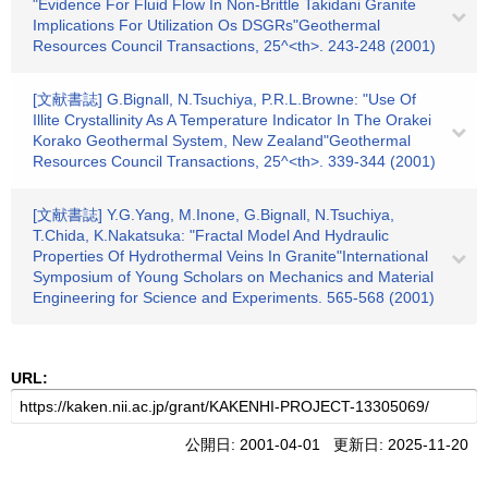
"Evidence For Fluid Flow In Non-Brittle Takidani Granite
Implications For Utilization Os DSGRs"Geothermal
Resources Council Transactions, 25^<th>. 243-248 (2001)
[文献書誌] G.Bignall, N.Tsuchiya, P.R.L.Browne: "Use Of
Illite Crystallinity As A Temperature Indicator In The Orakei
Korako Geothermal System, New Zealand"Geothermal
Resources Council Transactions, 25^<th>. 339-344 (2001)
[文献書誌] Y.G.Yang, M.Inone, G.Bignall, N.Tsuchiya,
T.Chida, K.Nakatsuka: "Fractal Model And Hydraulic
Properties Of Hydrothermal Veins In Granite"International
Symposium of Young Scholars on Mechanics and Material
Engineering for Science and Experiments. 565-568 (2001)
URL:
公開日: 2001-04-01 更新日: 2025-11-20