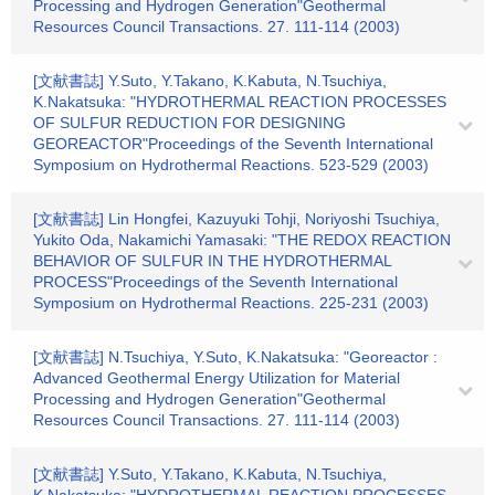
Processing and Hydrogen Generation"Geothermal
Resources Council Transactions. 27. 111-114 (2003)
[文献書誌] Y.Suto, Y.Takano, K.Kabuta, N.Tsuchiya,
K.Nakatsuka: "HYDROTHERMAL REACTION PROCESSES
OF SULFUR REDUCTION FOR DESIGNING
GEOREACTOR"Proceedings of the Seventh International
Symposium on Hydrothermal Reactions. 523-529 (2003)
[文献書誌] Lin Hongfei, Kazuyuki Tohji, Noriyoshi Tsuchiya,
Yukito Oda, Nakamichi Yamasaki: "THE REDOX REACTION
BEHAVIOR OF SULFUR IN THE HYDROTHERMAL
PROCESS"Proceedings of the Seventh International
Symposium on Hydrothermal Reactions. 225-231 (2003)
[文献書誌] N.Tsuchiya, Y.Suto, K.Nakatsuka: "Georeactor :
Advanced Geothermal Energy Utilization for Material
Processing and Hydrogen Generation"Geothermal
Resources Council Transactions. 27. 111-114 (2003)
[文献書誌] Y.Suto, Y.Takano, K.Kabuta, N.Tsuchiya,