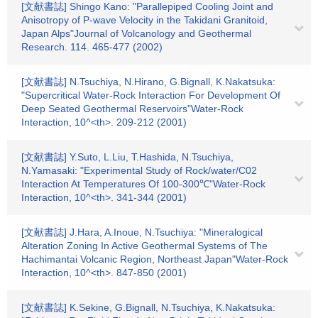
[文献書誌] Shingo Kano: "Parallepiped Cooling Joint and
Anisotropy of P-wave Velocity in the Takidani Granitoid,
Japan Alps"Journal of Volcanology and Geothermal
Research. 114. 465-477 (2002)
[文献書誌] N.Tsuchiya, N.Hirano, G.Bignall, K.Nakatsuka:
"Supercritical Water-Rock Interaction For Development Of
Deep Seated Geothermal Reservoirs"Water-Rock
Interaction, 10^<th>. 209-212 (2001)
[文献書誌] Y.Suto, L.Liu, T.Hashida, N.Tsuchiya,
N.Yamasaki: "Experimental Study of Rock/water/C02
Interaction At Temperatures Of 100-300℃"Water-Rock
Interaction, 10^<th>. 341-344 (2001)
[文献書誌] J.Hara, A.Inoue, N.Tsuchiya: "Mineralogical
Alteration Zoning In Active Geothermal Systems of The
Hachimantai Volcanic Region, Northeast Japan"Water-Rock
Interaction, 10^<th>. 847-850 (2001)
[文献書誌] K.Sekine, G.Bignall, N.Tsuchiya, K.Nakatsuka: