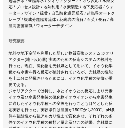
超臨界水 / 亜臨界水 / ジオリアクター / イオウ反応 / 水熱反
応 / プロセス設計 / 地熱利用 / 水素製造 / 地下反応器 / ウォ
ーターデザイン / 硫黄 / 自己酸化還元反応 / 超臨界オートク
レーブ / 複成分超臨界流体 / 花崗岩の溶解 / 石英 / 長石 / 高
温高密度蒸気 / ワォーターデザイン
研究概要
地熱や地下空間を利用した新しい物質変換システム:ジオリ
アクター(地下反応器):実現のための反応システムの検討を
行った。現在、硫化物を光触媒として用いて、イオウ化学
種から水素を得る反応が検討されているが、光触媒の性能
を十二分に発揮させるためには、イオウ化学種の制御が重
要である。
ジオリアクターでは特に、水とイオウとの反応により元素
イオウ及び水素発生後の硫化物イオウイオンから水素発生
に適したイオウ化学種への変換を行うことも目的とした反
応実験を行った。実験条件は温度が150℃から200℃、pH条
件を強酸性から強アルカリ性まで変化させ、それぞれの条
件でのイオウ化学種の種類と量比及びこの結果、光触媒に