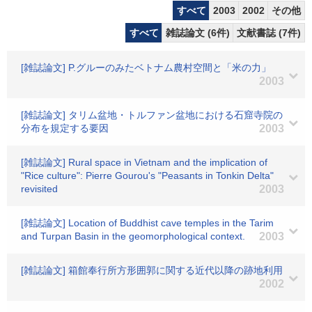
すべて
2003
2002
その他
すべて
雑誌論文 (6件)
文献書誌 (7件)
[雑誌論文] P.グルーのみたベトナム農村空間と「米の力」
2003
[雑誌論文] タリム盆地・トルファン盆地における石窟寺院の
分布を規定する要因
2003
[雑誌論文] Rural space in Vietnam and the implication of
"Rice culture": Pierre Gourou's "Peasants in Tonkin Delta"
revisited
2003
[雑誌論文] Location of Buddhist cave temples in the Tarim
and Turpan Basin in the geomorphological context.
2003
[雑誌論文] 箱館奉行所方形囲郭に関する近代以降の跡地利用
2002