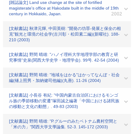
[雑誌論文] Land use change at the site of fortified
magisterate's office at Hakodate built in the middle of 19th
century in Hokkaido, Japan.
2002
[文献書誌] 秋津元輝, 中田英樹: "開発の功罪-発展と保全の相
克"観光と環境の社会学(古川彰・松田素二編)(新曜社). 188-
210 (2003)
[文献書誌] 野間 晴雄: "ハノイ理科大学地理学部の教育と研
究事情"史泉(関西大学史学・地理学会). 99号. 42-54 (2004)
[文献書誌] 野間 晴雄: "地域をはかる"はかってなんぼ・社会
編(樋上照男・加納健司他編)(丸善). 11-26 (2004)
[文献書誌] 小長谷 有紀: "中国内蒙古自治区におけるモンゴ
ル族の季節移動の変遷"塚田誠之編著「中国における諸民族
の移動と文化の動態」. 49-83 (2003)
[文献書誌] 野間 晴雄: "P.グルーのみたベトナム農村空間と
「米の力」"関西大学文學論集. 52-3. 145-172 (2003)