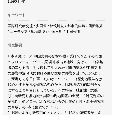
1,590千円)
キーワード
国際研究者交流 / 多国籍 / 比較地誌 / 都市的集落 / 囲郭集落
/ ユーラシア / 地域環境 / 中国文明 / 中国分明
研究概要
1.本研究は、ア)中国文明の影響を強く受けてきたその周囲
のフロンティアゾーン(辺境地域)を8地域に分けて、イ)各地
域の異なる風土を反映して生まれた都市的集落が中国文明
の影響や近現代における西欧文明の影響を受けてどのよう
に変容して今日に至ったのかについて、ウ)歴史地理学をは
じめとする多様な研究の視点から、比較地誌学的に明らか
にすることを目的としている。その特色・独創性・意義
は、a)研究対象地域の網羅b)現地調査の重視、c)研究視点の
多様性、d)グローバルな視点からの比較e)女性・若手研究者
の育成、の5点に集約できよう。
2.上記のような研究目的のもとに、計12名の研究者が、多