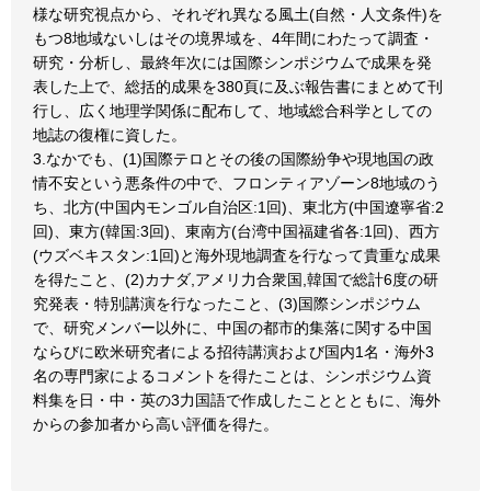
様な研究視点から、それぞれ異なる風土(自然・人文条件)を
もつ8地域ないしはその境界域を、4年間にわたって調査・
研究・分析し、最終年次には国際シンポジウムで成果を発
表した上で、総括的成果を380頁に及ぶ報告書にまとめて刊
行し、広く地理学関係に配布して、地域総合科学としての
地誌の復権に資した。
3.なかでも、(1)国際テロとその後の国際紛争や現地国の政
情不安という悪条件の中で、フロンティアゾーン8地域のう
ち、北方(中国内モンゴル自治区:1回)、東北方(中国遼寧省:2
回)、東方(韓国:3回)、東南方(台湾中国福建省各:1回)、西方
(ウズベキスタン:1回)と海外現地調査を行なって貴重な成果
を得たこと、(2)カナダ,アメリ力合衆国,韓国で総計6度の研
究発表・特別講演を行なったこと、(3)国際シンポジウム
で、研究メンバー以外に、中国の都市的集落に関する中国
ならびに欧米研究者による招待講演および国内1名・海外3
名の専門家によるコメントを得たことは、シンポジウム資
料集を日・中・英の3力国語で作成したこととともに、海外
からの参加者から高い評価を得た。