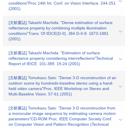
conditions"Proc.14th Int. Conf. on Vision Interface. 244-251
(2001)
[文献書誌] Takashi Machida: "Dense estimation of surface
reflectance property by combining multiple illumination
conditions"Trans. Of IEICE(D-II). J84-D-II-8. 1873-1881
(2001)
[文献書誌] Takashi Machida: "Estimation of surface
reflectance property considering interreflections"Technical
Report of IEICE. 101-389. 19-24 (2001)
[文献書誌] Tomokazu Sato: "Dense 3-D reconstruction of an
outdoor scene by hundreds-baseline stereo using a hand-
held video camera"Proc. IEEE Workshop on Stereo and
Multi-Baseline Vision. 57-61 (2001)
[文献書誌] Tomokazu Sato: "Dense 3-D reconstruction from
a monocular image sequence by estimating camera motion
parameters"CD-ROM Proc. IEEE Computer Society Conf.
on Computer Vision and Pattern Recognition (Technical