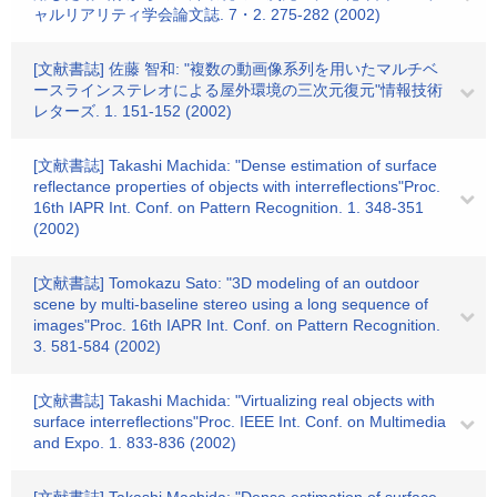
ャルリアリティ学会論文誌. 7・2. 275-282 (2002)
[文献書誌] 佐藤 智和: "複数の動画像系列を用いたマルチベ
ースラインステレオによる屋外環境の三次元復元"情報技術
レターズ. 1. 151-152 (2002)
[文献書誌] Takashi Machida: "Dense estimation of surface
reflectance properties of objects with interreflections"Proc.
16th IAPR Int. Conf. on Pattern Recognition. 1. 348-351
(2002)
[文献書誌] Tomokazu Sato: "3D modeling of an outdoor
scene by multi-baseline stereo using a long sequence of
images"Proc. 16th IAPR Int. Conf. on Pattern Recognition.
3. 581-584 (2002)
[文献書誌] Takashi Machida: "Virtualizing real objects with
surface interreflections"Proc. IEEE Int. Conf. on Multimedia
and Expo. 1. 833-836 (2002)