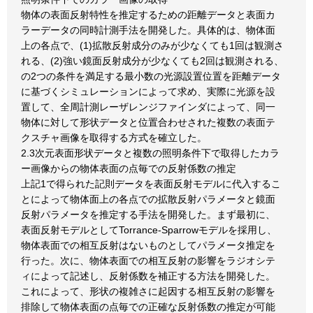
物体の表面反射特性を推定するための距離データと表面カ
ラーデータの同時計測手法を開発した。具体的は、物体面
上の各点で、(1)拡散反射成分のみが少なくても1回は観測さ
れる、(2)強い鏡面反射成分が少なくても2回は観測される、
の2つの条件を満足する最小数の光源設置位置を距離データ
に基づくシミュレーションによって求め、実際に光源を設
置して、全周計測レーザレンジファインダによって、同一
物体に対して形状データと位置合わせされた複数の表面テ
クスチャ画像を取得する方式を確立した。
2.3次元表面形状データと複数の照明条件下で取得したカラ
ー画像からの物体表面の点毎での反射係数の推定
上記1で得られた記則データを表面反射モデルに代入するこ
とによって物体面上の各点での拡散反射パラメータと鏡面
反射パラメータを推定する手法を開発した。まず最初に、
表面反射モデルとしてTorrance-Sparrowモデルを採用し、
物体表面での相互反射はないものとしてパラメータ推定を
行った。次に、物体表面での相互反射の影響をラジオシテ
ィによって記述し、反射係数を補正する方法を開発した。
これによって、形状の複雑さに起因する相互反射の影響を
排除して物体表面の点毎での正確な反射係数の推定が可能