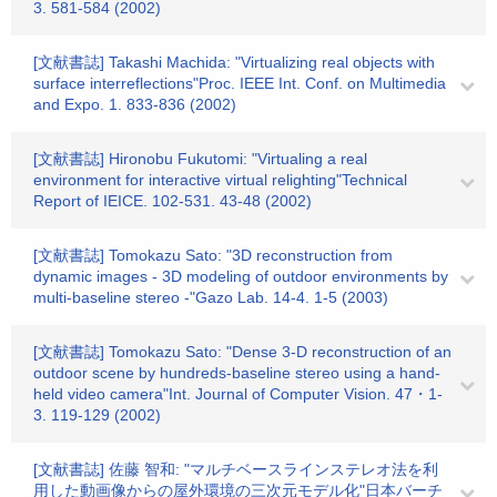
3. 581-584 (2002)
[文献書誌] Takashi Machida: "Virtualizing real objects with
surface interreflections"Proc. IEEE Int. Conf. on Multimedia
and Expo. 1. 833-836 (2002)
[文献書誌] Hironobu Fukutomi: "Virtualing a real
environment for interactive virtual relighting"Technical
Report of IEICE. 102-531. 43-48 (2002)
[文献書誌] Tomokazu Sato: "3D reconstruction from
dynamic images - 3D modeling of outdoor environments by
multi-baseline stereo -"Gazo Lab. 14-4. 1-5 (2003)
[文献書誌] Tomokazu Sato: "Dense 3-D reconstruction of an
outdoor scene by hundreds-baseline stereo using a hand-
held video camera"Int. Journal of Computer Vision. 47・1-
3. 119-129 (2002)
[文献書誌] 佐藤 智和: "マルチベースラインステレオ法を利
用した動画像からの屋外環境の三次元モデル化"日本バーチ