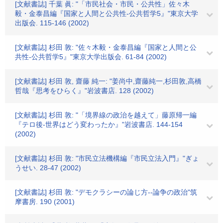
[文献書誌] 千葉 眞: "「市民社会・市民・公共性」佐々木
毅・金泰昌編『国家と人間と公共性-公共哲学5』"東京大学
出版会. 115-146 (2002)
[文献書誌] 杉田 敦: "佐々木毅・金泰昌編『国家と人間と公
共性-公共哲学5』"東京大学出版会. 61-84 (2002)
[文献書誌] 杉田 敦, 齋藤 純一: "姜尚中,齋藤純一,杉田敦,高橋
哲哉『思考をひらく』"岩波書店. 128 (2002)
[文献書誌] 杉田 敦: "「境界線の政治を越えて」藤原帰一編
『テロ後-世界はどう変わったか』"岩波書店. 144-154
(2002)
[文献書誌] 杉田 敦: "市民立法機構編『市民立法入門』"ぎょ
うせい. 28-47 (2002)
[文献書誌] 杉田 敦: "デモクラシーの論じ方--論争の政治"筑
摩書房. 190 (2001)