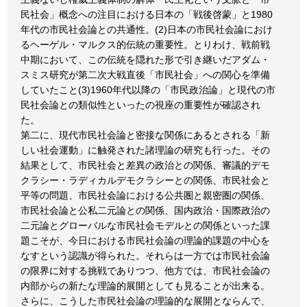
民社会」概念への注目における日本の「戦後啓蒙」と1980
年代の市民社会論との共通性。(2)日本の市民社会論におけ
るヘーゲル・マルクス的伝統の重要性。とりわけ、戦前戦
中期において、この伝統を隠れた形で引き継いだアダム・
スミス研究が第二次大戦直後「市民社会」への関心を準備
していたこと(3)1960年代以降の「市民政治論」と現代の市
民社会論との類似性といったの視座の重要性が確認され
た。
第二に、現代市民社会論と密接な関係にあるとされる「新
しい社会運動」に触発された諸理論の研究も行った。その
結果として、市民社会と差異の政治との関係、審議的デモ
クラシー・ラディカルデモクラシーとの関係、市民社会と
平等の問題、市民社会論における公共圏と親密圏の関係、
市民社会論と公私二元論との関係、国内政治・国際政治の
二元論とグローバルな市民社会モデルとの関係といった課
題こそが、今日における市民社会論の理論的課題の中心を
なすという認識が得られた。それらは一方では市民社会論
の限界に対する挑戦でありつつ、他方では、市民社会論の
内部からの新たな理論的展開としても見ることが出来る。
さらに、こうした市民社会論の理論的な展開とならんで、