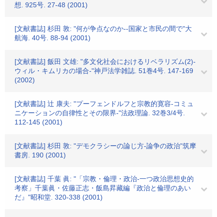
想. 925号. 27-48 (2001)
[文献書誌] 杉田 敦: "何が争点なのか--国家と市民の間で"大
航海. 40号. 88-94 (2001)
[文献書誌] 飯田 文雄: "多文化社会におけるリベラリズム(2)-
ウィル・キムリカの場合-"神戸法学雑誌. 51巻4号. 147-169
(2002)
[文献書誌] 辻 康夫: "プーフェンドルフと宗教的寛容-コミュ
ニケーションの自律性とその限界-"法政理論. 32巻3/4号.
112-145 (2001)
[文献書誌] 杉田 敦: "デモクラシーの論じ方-論争の政治"筑摩
書房. 190 (2001)
[文献書誌] 千葉 眞: "「宗教・倫理・政治-一つ政治思想史的
考察」千葉眞・佐藤正志・飯島昇藏編『政治と倫理のあい
だ』"昭和堂. 320-338 (2001)