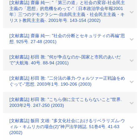
[文献書誌] 齋藤 純一: "「第三の道」と社会の変容-社会民主
主義の「思想」的危機をめって-"〔日本政治学会年報2001
年〕三つのデモクラシー-自由民主主義・社会民主主義・キ
リスト教民主主義-. 2001年号. 143-154 (2002)
[文献書誌] 齋藤 純一: "社会の分断とセキュリティの再編"思
想. 925号. 27-48 (2001)
[文献書誌] 杉田 敦: "何が争点なのか-国家と市民のあいだ
で"大航海. 40号. 88-94 (2001)
[文献書誌] 杉田 敦: "二分法の暴力-ウォルツァー正戦論をめ
ぐって-"思想. 2003年1号. 190-206 (2003)
[文献書誌] 杉田 敦: "こちら側に立てこもらないこと"世界.
2003年2号. 247-250 (2003)
[文献書誌] 飯田 文雄: "多文化社会におけるリベラリズム-ウ
ィル・キムリカの場合(2)"神戸法学雑誌. 51巻4号. 41-63
(2002)