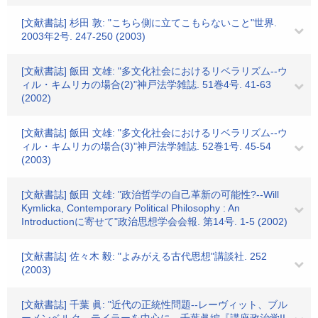
[文献書誌] 杉田 敦: "こちら側に立てこもらないこと"世界.
2003年2号. 247-250 (2003)
[文献書誌] 飯田 文雄: "多文化社会におけるリベラリズム--ウ
ィル・キムリカの場合(2)"神戸法学雑誌. 51巻4号. 41-63
(2002)
[文献書誌] 飯田 文雄: "多文化社会におけるリベラリズム--ウ
ィル・キムリカの場合(3)"神戸法学雑誌. 52巻1号. 45-54
(2003)
[文献書誌] 飯田 文雄: "政治哲学の自己革新の可能性?--Will
Kymlicka, Contemporary Political Philosophy : An
Introductionに寄せて"政治思想学会会報. 第14号. 1-5 (2002)
[文献書誌] 佐々木 毅: "よみがえる古代思想"講談社. 252
(2003)
[文献書誌] 千葉 眞: "近代の正統性問題--レーヴィット、ブル