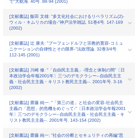
で"大航海. 40号. 88-94 (2001)
[文献書誌] 飯田 文雄: "多文化社会におけるリベラリズム(2)-
ウィル・キムリカの場合-"神戸法学雑誌. 51巻4号. 147-169
(2002)
[文献書誌] 辻 康夫: "プーフェンドルフと宗教的寛容-コミュ
ニケーションの自律性とその限界-"法政理論. 32巻3/4号.
112-145 (2001)
[文献書誌] 川崎 修: "「自由民主主義」-理念と体制の間"〔日
本政治学会年報2001年〕三つのデモクラシー--自由民主主
義・社会民主主義・キリスト教民主主義--. 2001年号. 3-16
(2002)
[文献書誌] 齋藤 純一: "「第三の道」と社会の変容-社会民主
主義の「思想」的危機をめぐって-"〔日本政治学会年報2001
年〕三つのデモクラシー--自由民主主義・社会民主主義・キ
リスト教民主主義--. 2001年号. 143-154 (2002)
[文献書誌] 齋藤 純一: "社会の分断とセキュリティの再編"思