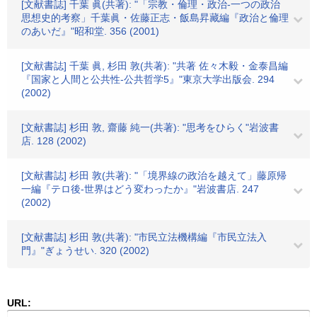
[文献書誌] 千葉 眞(共著): "「宗教・倫理・政治-一つの政治
思想史的考察」千葉眞・佐藤正志・飯島昇藏編『政治と倫理
のあいだ』"昭和堂. 356 (2001)
[文献書誌] 千葉 眞, 杉田 敦(共著): "共著 佐々木毅・金泰昌編
『国家と人間と公共性-公共哲学5』"東京大学出版会. 294
(2002)
[文献書誌] 杉田 敦, 齋藤 純一(共著): "思考をひらく"岩波書
店. 128 (2002)
[文献書誌] 杉田 敦(共著): "「境界線の政治を越えて」藤原帰
一編『テロ後-世界はどう変わったか』"岩波書店. 247
(2002)
[文献書誌] 杉田 敦(共著): "市民立法機構編『市民立法入
門』"ぎょうせい. 320 (2002)
URL: