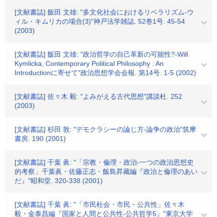
[文献書誌] 飯田 文雄: "多文化社会におけるリベラリズム-ウ
ィル・キムリカの場合(3)"神戸法学雑誌. 52巻1号. 45-54
(2003)
[文献書誌] 飯田 文雄: "政治哲学の自己革新の可能性?-Will
Kymlicka, Contemporary Political Philosophy : An
Introductionに寄せて"政治思想学会会報. 第14号. 1-5 (2002)
[文献書誌] 佐々木 毅: "よみがえる古代思想"講談杜. 252
(2003)
[文献書誌] 杉田 敦: "デモクラシーの論じ方-論争の政治"筑摩
書房. 190 (2001)
[文献書誌] 千葉 眞: "「宗教・倫理・政治-一つの政治思想史
的考察」千葉眞・佐藤正志・飯島昇藏編『政治と倫理のあい
だ』"昭和堂. 320-338 (2001)
[文献書誌] 千葉 眞: "「市民杜会・市民・公共性」佐々木
毅・金泰昌編『国家と人間と公共性-公共哲学5』"東京大学