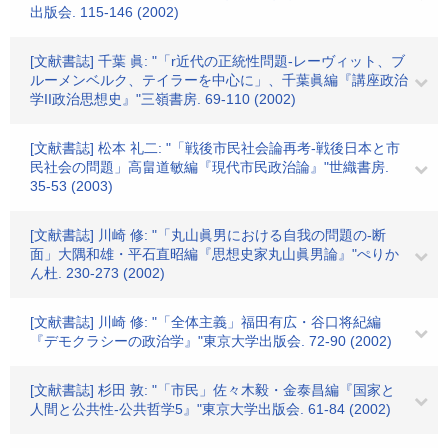
出版会. 115-146 (2002)
[文献書誌] 千葉 眞: "「r近代の正統性問題-レーヴィット、ブ
ルーメンベルク、テイラーを中心に」、千葉眞編『講座政治
学II政治思想史』"三嶺書房. 69-110 (2002)
[文献書誌] 松本 礼二: "「戦後市民社会論再考-戦後日本と市
民社会の問題」高畠道敏編『現代市民政治論』"世織書房.
35-53 (2003)
[文献書誌] 川崎 修: "「丸山眞男における自我の問題の-断
面」大隅和雄・平石直昭編『思想史家丸山眞男論』"ぺりか
ん杜. 230-273 (2002)
[文献書誌] 川崎 修: "「全体主義」福田有広・谷口将紀編
『デモクラシーの政治学』"東京大学出版会. 72-90 (2002)
[文献書誌] 杉田 敦: "「市民」佐々木毅・金泰昌編『国家と
人間と公共性-公共哲学5』"東京大学出版会. 61-84 (2002)