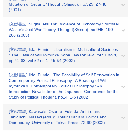
Mutation of Security"Thought(Shisou). no.925. 27-48
(2001)
[文献書誌] Sugita, Atsushi: "Violence of Dichotomy : Michael
Walzer's Just War Theory"Thought(Shisou). no.945. 190-
206 (2003)
[文献書誌] Iida, Fumio: "Liberalism in Multicultural Societies
: The Case of Will Kymlicka"Kobe Law Review. vol.51 no.4,
pp.41-63, vol.52 no.1. 45-54 (2002)
[文献書誌] Iida, Fumio: "The Possibility of Self Renovation in
Contemporary Political Philosophy : A Reading of Will
Kymlicka's "Contemporary Political Philosophy : An
Introduction"Newsletter of the Japanese Conference for the
Study of Political Thought. no14. 1-5 (2002)
[文献書誌] Kawasaki, Osamu, Fukuda, Arihiro and
Taniguchi, Masaki (eds.): "Totalitarianism"Politics and
Democracy, University of Tokyo Press. 72-90 (2002)