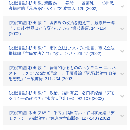
[文献書誌] 杉田 敦, 齋藤 純一: "姜尚中・齋藤純一・杉田敦・
高橋哲哉『思考をひらく』"岩波書店. 128 (2002)
[文献書誌] 杉田 敦: "「境界線の政治を越えて」藤原帰一編
『テロ後-世界はどう変わったか』"岩波書店. 144-154
(2002)
[文献書誌] 杉田 敦: "「市民立法についての覚書」市民立法
機構編『市民立法入門』"ぎょうせい. 28-47 (2002)
[文献書誌] 杉田 敦: "「普遍的なるもののヘゲモニー-エルネ
スト・ラクロワの政治理論」、千葉眞編『講座政治学II政治
思想史』"三嶺書房. 211-234 (2002)
[文献書誌] 杉田 敦: "「政治」福田有広・谷口将紀編『デモ
クラシーの政治学』"東京大学出版会. 92-109 (2002)
[文献書誌] 飯田 文雄: "「平等」福田有広・谷口将紀編『デ
モクラシーの政治学』"東京大学出版会. 127-143 (2002)