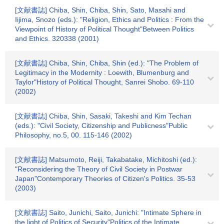
[文献書誌] Chiba, Shin, Chiba, Shin, Sato, Masahi and
Iijima, Snozo (eds.): "Religion, Ethics and Politics : From the
Viewpoint of History of Political Thought"Between Politics
and Ethics. 320338 (2001)
[文献書誌] Chiba, Shin, Chiba, Shin (ed.): "The Problem of
Legitimacy in the Modernity : Loewith, Blumenburg and
Taylor"History of Political Thought, Sanrei Shobo. 69-110
(2002)
[文献書誌] Chiba, Shin, Sasaki, Takeshi and Kim Techan
(eds.): "Civil Society, Citizenship and Publicness"Public
Philosophy, no.5, 00. 115-146 (2002)
[文献書誌] Matsumoto, Reiji, Takabatake, Michitoshi (ed.):
"Reconsidering the Theory of Civil Society in Postwar
Japan"Contemporary Theories of Citizen's Politics. 35-53
(2003)
[文献書誌] Saito, Junichi, Saito, Junichi: "Intimate Sphere in
the light of Politics of Security"Politics of the Intimate