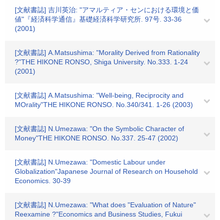
[文献書誌] 吉川英治: "アマルティア・センにおける環境と価
値"『経済科学通信』基礎経済科学研究所. 97号. 33-36
(2001)
[文献書誌] A.Matsushima: "Morality Derived from Rationality
?"THE HIKONE RONSO, Shiga University. No.333. 1-24
(2001)
[文献書誌] A.Matsushima: "Well-being, Reciprocity and
MOrality"THE HIKONE RONSO. No.340/341. 1-26 (2003)
[文献書誌] N.Umezawa: "On the Symbolic Character of
Money"THE HIKONE RONSO. No.337. 25-47 (2002)
[文献書誌] N.Umezawa: "Domestic Labour under
Globalization"Japanese Journal of Research on Household
Economics. 30-39
[文献書誌] N.Umezawa: "What does "Evaluation of Nature"
Reexamine ?"Economics and Business Studies, Fukui