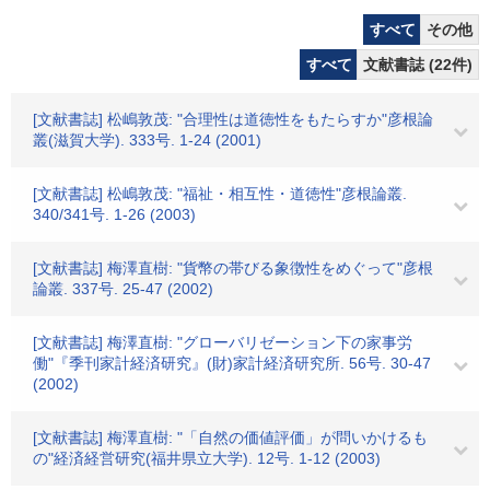
すべて
その他
すべて
文献書誌 (22件)
[文献書誌] 松嶋敦茂: "合理性は道徳性をもたらすか"彦根論
叢(滋賀大学). 333号. 1-24 (2001)
[文献書誌] 松嶋敦茂: "福祉・相互性・道徳性"彦根論叢.
340/341号. 1-26 (2003)
[文献書誌] 梅澤直樹: "貨幣の帯びる象徴性をめぐって"彦根
論叢. 337号. 25-47 (2002)
[文献書誌] 梅澤直樹: "グローバリゼーション下の家事労
働"『季刊家計経済研究』(財)家計経済研究所. 56号. 30-47
(2002)
[文献書誌] 梅澤直樹: "「自然の価値評価」が問いかけるも
の"経済経営研究(福井県立大学). 12号. 1-12 (2003)