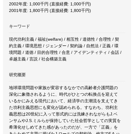
2002年度: 1,000千円 (直接経費: 1,000千円)
2001年度: 1,800千円 (直接経費: 1,800千円)
キーワード
現代功利主義 / 福祉(welfare) / 相互性 / 道徳性 / 合理性 / 契
約主義 / 環境思想 / ジェンダー / 契約論 / 自然法 / 正義 / 環
境問題 / 道徳 / 目的合理性 / 合意 / アイデンティティ / 会話 /
卓越主義 / 言説 / 社会構築主義
研究概要
地球環境問題や家族が変容するなかでの高齢者介護問題の
深化に象徴されるように、時代がひとつの転換点を迎えて
いるかにみえる現代において、経済学の主潮流を支えてき
た功利主義思想にも変化が認められる。すなわち、功利主
義思想は20世紀に入って形式的には洗練されながらもJ.ベ
ンサムやJ.S.ミルらが保持していた社会哲学としての実質を
希薄化せしめてきた感があったのだが、一方で「正義」を
あらためて主題に掲げたJ.ロールズの契約論、他方でF.A.ハ