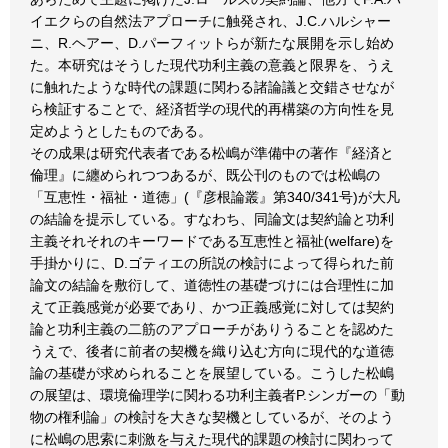
イエクらの自然法アプローチに触発され、J.C.ハルシャー
ニ、R.ヘアー、D.パーフィットらが新たな展開を示し始め
た。本研究はそうした現代功利主義の意義と限界を、うえ
に触れたような時代の課題に関わる諸論議と交錯させなが
ら検証することで、経済哲学の現代的再構築の方向性を見
定めようとしたものである。
その成果は研究代表者である松嶋が準備中の著作『経済と
倫理』に纏められつつあるが、既公刊のものでは松嶋の
「互恵性・福祉・道徳」(『彦根論叢』第340/341号)が大凡
の結論を提示している。すなわち、同論文は契約論と功利
主義それそれのキーワードである互恵性と福祉(welfare)を
手掛かりに、D.ゴティエの所説の検討によって得られた前
論文の結論を敷衍して、道徳性の基礎づけには合理性に加
えて正義感覚が必要であり、かつ正義感覚に対しては契約
論と功利主義の二筋のアプローチがありうることを認めた
うえで、後者に前者の契機を織り込む方向に現代的な道徳
論の基礎が求められることを展望している。こうした松嶋
の展望は、環境倫理学に関わる功利主義者P.シンガーの「動
物の権利論」の検討を大きな契機としているが、そのよう
に松嶋の思索に刺激を与えた現代的課題の検討に関わって