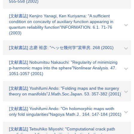
555-558 (2002)
[文献書誌] Kenjiro Yanagi, Ken Kuriyama: "A sufficient
condition on concavity of auxiliary function appearing in
quantum reliability function"INFORMATION. 6.1. 71-76
(2003)
[文献書誌] 志磨 裕彦: "ヘッセ幾何学"裳華房. 268 (2001)
[文献書誌] Nobumitsu Nakauchi: "Regularity of minimizing
p-harmonic maps into the sphere"Nonlinear Analysis. 47.
1051-1057 (2001)
[文献書誌] Yoshifumi Ando: "Folding maps and the surgery
theory on manifolds"J.Math.Soc.Japan. 53. 357-382 (2001)
[文献書誌] Yoshifumi Ando: "On holomorphic maps woth
only fold singularities"Nagoya Math.J.. 164. 147-184 (2001)
[文献書誌] Tetsuhiko Miyoshi: "Computational crack path