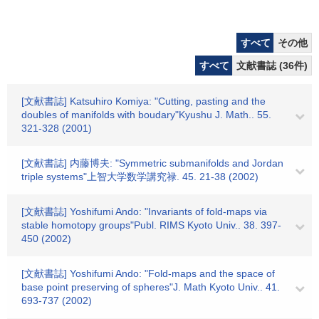
すべて
その他
すべて
文献書誌 (36件)
[文献書誌] Katsuhiro Komiya: "Cutting, pasting and the
doubles of manifolds with boudary"Kyushu J. Math.. 55.
321-328 (2001)
[文献書誌] 内藤博夫: "Symmetric submanifolds and Jordan
triple systems"上智大学数学講究禄. 45. 21-38 (2002)
[文献書誌] Yoshifumi Ando: "Invariants of fold-maps via
stable homotopy groups"Publ. RIMS Kyoto Univ.. 38. 397-
450 (2002)
[文献書誌] Yoshifumi Ando: "Fold-maps and the space of
base point preserving of spheres"J. Math Kyoto Univ.. 41.
693-737 (2002)