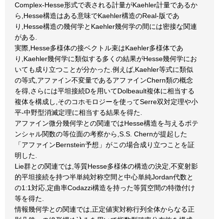
Complex-Hesse形式で表される計量がKaehler計量であるか
ら,Hesse構造はある意味でKaehler構造のReal-版であ
り,Hesse構造の幾何学とKaehler幾何学の間には密接な関連
がある.
実際,Hesse多様体の接ベクトル束はKaehler多様体であ
り,Kaehler幾何学に類似する多くの結果がHesse幾何学にお
いても成り立つことが分かった.例えば,Kaehler等式に類似
の等式,アファイン不変量であるアファインChern類の概念
を得,さらには平坦接続Dを用いてDolbeault複体に相当する
複体を構成し,そのコホモロジーを使ってSerre双対定理や小
平-中野型消滅定理に相当する結果を得た.
アファイン微分幾何学との関連ではHesse構造を与えるポテ
ンシャル関数の等位面の考察から,S.S. Chernが提起した
「アファインBernstein予想」がこの場合成り立つことを証
明した.
Lie群との関連では,等質Hesse多様体の構造の決定,不変射影
的平坦接続を持つ半単純対称空間と中心単純Jordan代数と
の1:1対応,定曲率Codazzi構造を持った等質空間の特徴付け
等を得た.
情報幾何学との関連では,正定値実対称行列全体からなる正