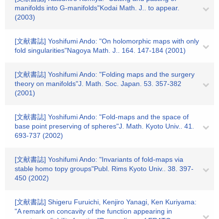
manifolds into G-manifolds"Kodai Math. J.. to appear.
(2003)
[文献書誌] Yoshifumi Ando: "On holomorphic maps with only
fold singularities"Nagoya Math. J.. 164. 147-184 (2001)
[文献書誌] Yoshifumi Ando: "Folding maps and the surgery
theory on manifolds"J. Math. Soc. Japan. 53. 357-382
(2001)
[文献書誌] Yoshifumi Ando: "Fold-maps and the space of
base point preserving of spheres"J. Math. Kyoto Univ.. 41.
693-737 (2002)
[文献書誌] Yoshifumi Ando: "Invariants of fold-maps via
stable homo topy groups"Publ. Rims Kyoto Univ.. 38. 397-
450 (2002)
[文献書誌] Shigeru Furuichi, Kenjiro Yanagi, Ken Kuriyama:
"A remark on concavity of the function appearing in