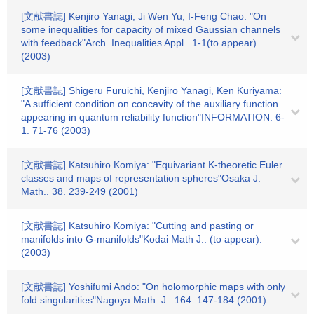
[文献書誌] Kenjiro Yanagi, Ji Wen Yu, I-Feng Chao: "On
some inequalities for capacity of mixed Gaussian channels
with feedback"Arch. Inequalities Appl.. 1-1(to appear).
(2003)
[文献書誌] Shigeru Furuichi, Kenjiro Yanagi, Ken Kuriyama:
"A sufficient condition on concavity of the auxiliary function
appearing in quantum reliability function"INFORMATION. 6-
1. 71-76 (2003)
[文献書誌] Katsuhiro Komiya: "Equivariant K-theoretic Euler
classes and maps of representation spheres"Osaka J.
Math.. 38. 239-249 (2001)
[文献書誌] Katsuhiro Komiya: "Cutting and pasting or
manifolds into G-manifolds"Kodai Math J.. (to appear).
(2003)
[文献書誌] Yoshifumi Ando: "On holomorphic maps with only
fold singularities"Nagoya Math. J.. 164. 147-184 (2001)