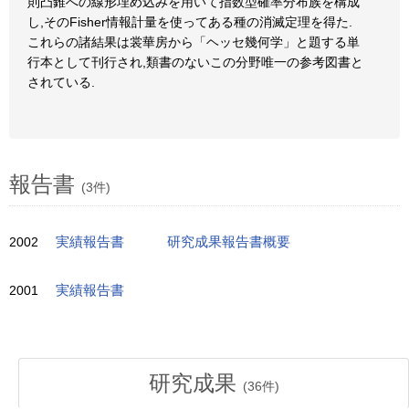
則凸錐への線形埋め込みを用いて指数型確率分布族を構成
し,そのFisher情報計量を使ってある種の消滅定理を得た.
これらの諸結果は裳華房から「ヘッセ幾何学」と題する単
行本として刊行され,類書のないこの分野唯一の参考図書と
されている.
報告書
(3件)
2002
実績報告書
研究成果報告書概要
2001
実績報告書
研究成果
(
36
件)