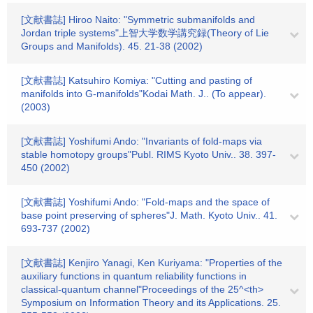
[文献書誌] Hiroo Naito: "Symmetric submanifolds and
Jordan triple systems"上智大学数学講究録(Theory of Lie
Groups and Manifolds). 45. 21-38 (2002)
[文献書誌] Katsuhiro Komiya: "Cutting and pasting of
manifolds into G-manifolds"Kodai Math. J.. (To appear).
(2003)
[文献書誌] Yoshifumi Ando: "Invariants of fold-maps via
stable homotopy groups"Publ. RIMS Kyoto Univ.. 38. 397-
450 (2002)
[文献書誌] Yoshifumi Ando: "Fold-maps and the space of
base point preserving of spheres"J. Math. Kyoto Univ.. 41.
693-737 (2002)
[文献書誌] Kenjiro Yanagi, Ken Kuriyama: "Properties of the
auxiliary functions in quantum reliability functions in
classical-quantum channel"Proceedings of the 25^<th>
Symposium on Information Theory and its Applications. 25.