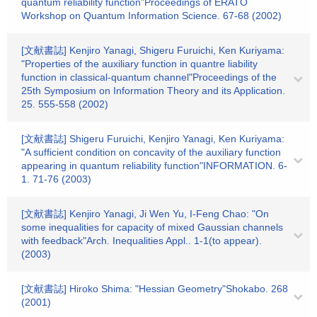
quantum reliability function"Proceedings of ERATO
Workshop on Quantum Information Science. 67-68 (2002)
[文献書誌] Kenjiro Yanagi, Shigeru Furuichi, Ken Kuriyama:
"Properties of the auxiliary function in quantre liability
function in classical-quantum channel"Proceedings of the
25th Symposium on Information Theory and its Application.
25. 555-558 (2002)
[文献書誌] Shigeru Furuichi, Kenjiro Yanagi, Ken Kuriyama:
"A sufficient condition on concavity of the auxiliary function
appearing in quantum reliability function"INFORMATION. 6-
1. 71-76 (2003)
[文献書誌] Kenjiro Yanagi, Ji Wen Yu, I-Feng Chao: "On
some inequalities for capacity of mixed Gaussian channels
with feedback"Arch. Inequalities Appl.. 1-1(to appear).
(2003)
[文献書誌] Hiroko Shima: "Hessian Geometry"Shokabo. 268
(2001)