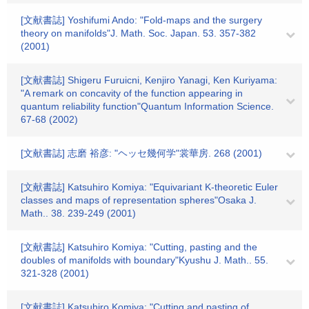
[文献書誌] Yoshifumi Ando: "Fold-maps and the surgery
theory on manifolds"J. Math. Soc. Japan. 53. 357-382
(2001)
[文献書誌] Shigeru Furuicni, Kenjiro Yanagi, Ken Kuriyama:
"A remark on concavity of the function appearing in
quantum reliability function"Quantum Information Science.
67-68 (2002)
[文献書誌] 志磨 裕彦: "ヘッセ幾何学"裳華房. 268 (2001)
[文献書誌] Katsuhiro Komiya: "Equivariant K-theoretic Euler
classes and maps of representation spheres"Osaka J.
Math.. 38. 239-249 (2001)
[文献書誌] Katsuhiro Komiya: "Cutting, pasting and the
doubles of manifolds with boundary"Kyushu J. Math.. 55.
321-328 (2001)
[文献書誌] Katsuhiro Komiya: "Cutting and pasting of