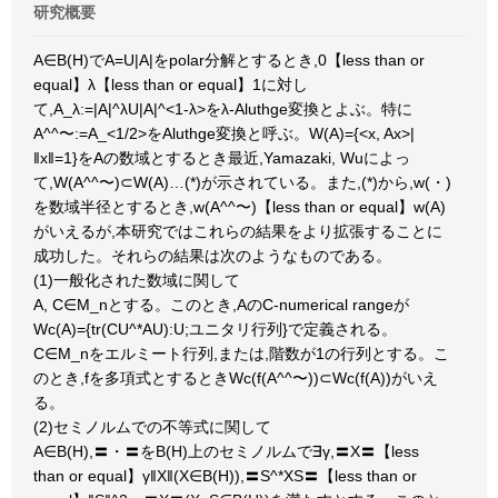
研究概要
A∈B(H)でA=U|A|をpolar分解とするとき,0【less than or
equal】λ【less than or equal】1に対し
て,A_λ:=|A|^λU|A|^<1-λ>をλ-Aluthge変換とよぶ。特に
A^^〜:=A_<1/2>をAluthge変換と呼ぶ。W(A)={<x, Ax>|
‖x‖=1}をAの数域とするとき最近,Yamazaki, Wuによっ
て,W(A^^〜)⊂W(A)…(*)が示されている。また,(*)から,w(・)
を数域半径とするとき,w(A^^〜)【less than or equal】w(A)
がいえるが,本研究ではこれらの結果をより拡張することに
成功した。それらの結果は次のようなものである。
(1)一般化された数域に関して
A, C∈M_nとする。このとき,AのC-numerical rangeが
Wc(A)={tr(CU^*AU):U;ユニタリ行列}で定義される。
C∈M_nをエルミート行列,または,階数が1の行列とする。こ
のとき,fを多項式とするときWc(f(A^^〜))⊂Wc(f(A))がいえ
る。
(2)セミノルムでの不等式に関して
A∈B(H),〓・〓をB(H)上のセミノルムで∃γ,〓X〓【less
than or equal】γ‖X‖(X∈B(H)),〓S^*XS〓【less than or