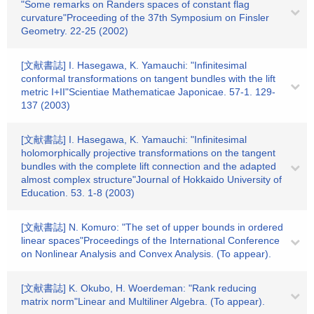
"Some remarks on Randers spaces of constant flag
curvature"Proceeding of the 37th Symposium on Finsler
Geometry. 22-25 (2002)
[文献書誌] I. Hasegawa, K. Yamauchi: "Infinitesimal
conformal transformations on tangent bundles with the lift
metric I+II"Scientiae Mathematicae Japonicae. 57-1. 129-
137 (2003)
[文献書誌] I. Hasegawa, K. Yamauchi: "Infinitesimal
holomorphically projective transformations on the tangent
bundles with the complete lift connection and the adapted
almost complex structure"Journal of Hokkaido University of
Education. 53. 1-8 (2003)
[文献書誌] N. Komuro: "The set of upper bounds in ordered
linear spaces"Proceedings of the International Conference
on Nonlinear Analysis and Convex Analysis. (To appear).
[文献書誌] K. Okubo, H. Woerdeman: "Rank reducing
matrix norm"Linear and Multiliner Algebra. (To appear).