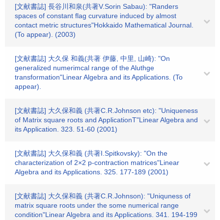
[文献書誌] 長谷川和泉(共著V.Sorin Sabau): "Randers
spaces of constant flag curvature induced by almost
contact metric structures"Hokkaido Mathematical Journal.
(To appear). (2003)
[文献書誌] 大久保 和義(共著 伊藤, 中里, 山崎): "On
generalized numerimcal range of the Aluthge
transformation"Linear Algebra and its Applications. (To
appear).
[文献書誌] 大久保和義 (共著C.R.Johnson etc): "Uniqueness
of Matrix square roots and ApplicationT"Linear Algebra and
its Application. 323. 51-60 (2001)
[文献書誌] 大久保和義 (共著I.Spitkovsky): "On the
characterization of 2×2 p-contraction matrices"Linear
Algebra and its Applications. 325. 177-189 (2001)
[文献書誌] 大久保和義 (共著C.R.Johnson): "Uniquness of
matrix square roots under the some numerical range
condition"Linear Algebra and its Applications. 341. 194-199