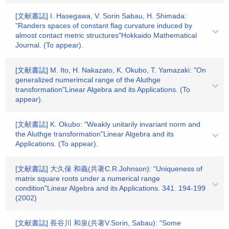
[文献書誌] I. Hasegawa, V. Sorin Sabau, H. Shimada:
"Randers spaces of constant flag curvature induced by
almost contact metric structures"Hokkaido Mathematical
Journal. (To appear).
[文献書誌] M. Ito, H. Nakazato, K. Okubo, T. Yamazaki: "On
generalized numerimcal range of the Aluthge
transformation"Linear Algebra and its Applications. (To
appear).
[文献書誌] K. Okubo: "Weakly unitarily invariant norm and
the Aluthge transformation"Linear Algebra and its
Applications. (To appear).
[文献書誌] 大久保 和義(共著C.R.Johnson): "Uniqueness of
matrix square roots under a numerical range
condition"Linear Algebra and its Applications. 341. 194-199
(2002)
[文献書誌] 長谷川 和泉(共著V.Sorin, Sabau): "Some