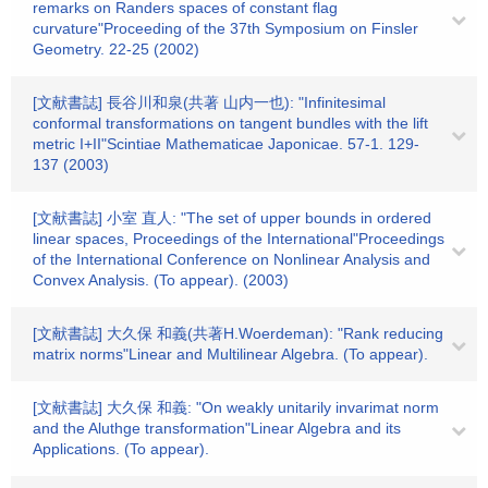
remarks on Randers spaces of constant flag
curvature"Proceeding of the 37th Symposium on Finsler
Geometry. 22-25 (2002)
[文献書誌] 長谷川和泉(共著 山内一也): "Infinitesimal
conformal transformations on tangent bundles with the lift
metric I+II"Scintiae Mathematicae Japonicae. 57-1. 129-
137 (2003)
[文献書誌] 小室 直人: "The set of upper bounds in ordered
linear spaces, Proceedings of the International"Proceedings
of the International Conference on Nonlinear Analysis and
Convex Analysis. (To appear). (2003)
[文献書誌] 大久保 和義(共著H.Woerdeman): "Rank reducing
matrix norms"Linear and Multilinear Algebra. (To appear).
[文献書誌] 大久保 和義: "On weakly unitarily invarimat norm
and the Aluthge transformation"Linear Algebra and its
Applications. (To appear).