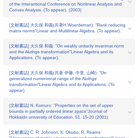
of the Interantional Conference on Nonlinear Analysis and
Convex Analysis. (To appear). (2003)
[文献書誌] 大久保 和義(共著H.Woerdeman): "Rank reducing
matrix norms"Linear and Multilinear Algebra. (To appear).
[文献書誌] 大久保 和義: "On weakly unitarily invarimat norm
and the Aluthge transformation"Linear Algebra and its
Applications. (To appear).
[文献書誌] 大久保 和義(共著 伊藤, 中里, 山崎): "On
generalized numerimcal range of the Aluthge
transformation"Linear Algebra and its Applications. (To
appear).
[文献書誌] N. Komuro: "Properties on the set of upper
bounds in partially ordered linear space"Journal of
Hokkaido university of Education. 51. 15-20 (2001)
[文献書誌] C. R. Johnson, K. Okubo, R. Reams: