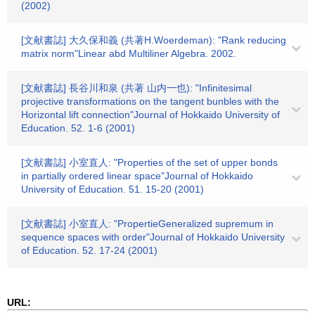
(2002)
[文献書誌] 大久保和義 (共著H.Woerdeman): "Rank reducing
matrix norm"Linear abd Multiliner Algebra. 2002.
[文献書誌] 長谷川和泉 (共著 山内一也): "Infinitesimal
projective transformations on the tangent bunbles with the
Horizontal lift connection"Journal of Hokkaido University of
Education. 52. 1-6 (2001)
[文献書誌] 小室直人: "Properties of the set of upper bonds
in partially ordered linear space"Journal of Hokkaido
University of Education. 51. 15-20 (2001)
[文献書誌] 小室直人: "PropertieGeneralized supremum in
sequence spaces with order"Journal of Hokkaido University
of Education. 52. 17-24 (2001)
URL: