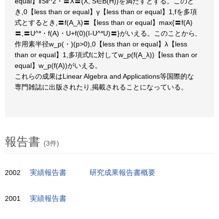
equal】‖S‖^2・〓X〓(X, S∈B(H))を満たすとする。このと
き,0【less than or equal】γ【less than or equal】1,fを多項
式とするとき,〓f(A_λ)〓【less than or equal】max{〓f(A)
〓,〓U^*・f(A)・U+f(0)(I-U^*U)〓}がいえる。このことから,
作用素半径w_p(・)(p>0),0【less than or equal】λ【less
than or equal】1,多項式fに対してw_p(f(A_λ))【less than or
equal】w_p(f(A))がいえる。
これらの成果はLinear Algebra and Applications等国際的な
専門雑誌に出版されたり,掲載されることになっている。
報告書
(3件)
2002
実績報告書
研究成果報告書概要
2001
実績報告書