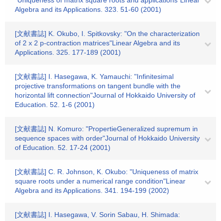
"Uniqueness of matrix square roots and applications"Linear
Algebra and its Applications. 323. 51-60 (2001)
[文献書誌] K. Okubo, I. Spitkovsky: "On the characterization
of 2 x 2 p-contraction matrices"Linear Algebra and its
Applications. 325. 177-189 (2001)
[文献書誌] I. Hasegawa, K. Yamauchi: "Infinitesimal
projective transformations on tangent bundle with the
horizontal lift connection"Journal of Hokkaido University of
Education. 52. 1-6 (2001)
[文献書誌] N. Komuro: "PropertieGeneralized supremum in
sequence spaces with order"Journal of Hokkaido University
of Education. 52. 17-24 (2001)
[文献書誌] C. R. Johnson, K. Okubo: "Uniqueness of matrix
square roots under a numerical range condition"Linear
Algebra and its Applications. 341. 194-199 (2002)
[文献書誌] I. Hasegawa, V. Sorin Sabau, H. Shimada: