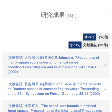
研究成果
(
35
件)
すべて
その他
すべて
文献書誌 (35件)
[文献書誌] 大久保 和義(共著C.R.Johnson): "Uniqueness of
matrix square roots under a numerical range
condition"Linear Algebra and its Applications. 341. 194-199
(2002)
[文献書誌] 長谷川 和泉(共著V.Sorin Sabau): "Some remarks
on Randers spaces of constant flag curvature"Proceeding
of the 37th Symposium on Finsler Geometry. 22-25 (2002)
[文献書誌] 小室直人: "The set of uper bounds in ordered
linear spaces, Proceedings of the International"Proceedings