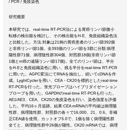
/ PCR / 免疫染色
研究概要
本研究では、real-time RT-PCR法による胃癌リンパ節微小
転移の検出能を検討し、その検出能をH-E、免疫組織染色法
と比較した。方法:対象は21例の胃癌患者のリンパ節392個
と非癌リンパ節1個。全393個のリンパ節を3群に分類:病理
陽性群71個、病理陰性群304個、対照群18個(非癌リンパ節
1個とm癌の遠隔リンパ節17個)。全てのリンパ節は、半分
をH-Eと免疫組織染色に用い、残る半分をreal-time RT-PCR
に用いた。AGPC変法にてRNAを抽出し、続いてcDNAを作
成。LyghtCyclerを用い、CEA・CK20を標的としたreal-time
RT-PCRを行った。蛍光プローブはハイブリダイゼーション
プローブを用いた。GAPDHのreal-time RT-PCRも行った。
AE1/AE3、CEA、CK20の免疫染色を行い、染色強度を評価
した。平均16ヶ月追跡。結果:CEA mRNAの平均値は病理陽
性群、病理陰性群、対照群の各々で16,000、21、0.6。非補
正CEA値を使用。カットオフ5.0で、1個を除く病理陽性群
全てと、病理陰性群中26個が陽性。CK20 mRNAでは、病理