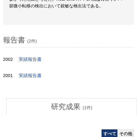
節微小転移の検出において鋭敏な検出法である。
報告書
(2件)
2002
実績報告書
2001
実績報告書
研究成果
(
1
件)
すべて
その他