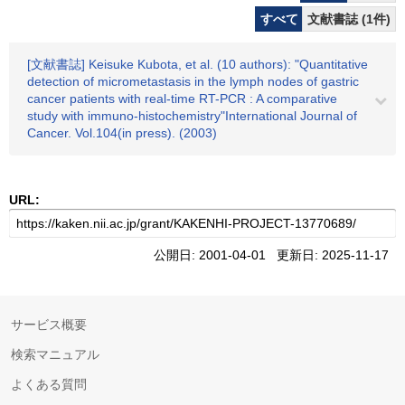
すべて
文献書誌 (1件)
[文献書誌] Keisuke Kubota, et al. (10 authors): "Quantitative
detection of micrometastasis in the lymph nodes of gastric
cancer patients with real-time RT-PCR : A comparative
study with immuno-histochemistry"International Journal of
Cancer. Vol.104(in press). (2003)
URL:
公開日: 2001-04-01 更新日: 2025-11-17
サービス概要
検索マニュアル
よくある質問