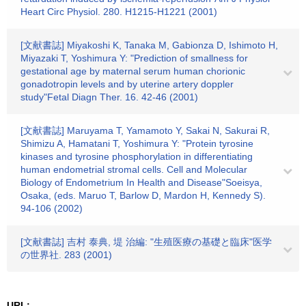
Heart Circ Physiol. 280. H1215-H1221 (2001)
[文献書誌] Miyakoshi K, Tanaka M, Gabionza D, Ishimoto H,
Miyazaki T, Yoshimura Y: "Prediction of smallness for
gestational age by maternal serum human chorionic
gonadotropin levels and by uterine artery doppler
study"Fetal Diagn Ther. 16. 42-46 (2001)
[文献書誌] Maruyama T, Yamamoto Y, Sakai N, Sakurai R,
Shimizu A, Hamatani T, Yoshimura Y: "Protein tyrosine
kinases and tyrosine phosphorylation in differentiating
human endometrial stromal cells. Cell and Molecular
Biology of Endometrium In Health and Disease"Soeisya,
Osaka, (eds. Maruo T, Barlow D, Mardon H, Kennedy S).
94-106 (2002)
[文献書誌] 吉村 泰典, 堤 治編: "生殖医療の基礎と臨床"医学
の世界社. 283 (2001)
URL: