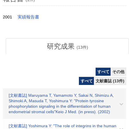
2001
実績報告書
研究成果
(
13
件)
すべて
その他
すべて
文献書誌 (13件)
[文献書誌] Maruyama T, Yamamoto Y, Sakai N, Shimizu A,
Shimoki A, Masuda T, Yoshimura Y: "Protein tyrosine
phosphorylation signaling in the differentiation of human
endometrial stromal cells"Keio J Med. (in press). (2002)
[文献書誌] Yoshimura Y: "The role of integrins in the human