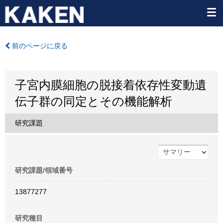
前のページに戻る
子宮内膜細胞の脱接着依存性変動遺
伝子群の同定とその機能解析
研究課題
研究課題/領域番号
13877277
研究種目