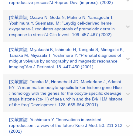
reproductive process"J Reprod Dev. (in press). (2002)
[文献書誌] Ozawa N, Goda N, Makino N, Yamaguchi T,
Yoshimura Y, Suematsu M: "Leydig cell-derived heme
oxygenase-1 regulates apoptosis of premeiotic germ in
response to stress"J Clin Invest. 109. 457-467 (2002)
[文献書誌] Miyakoshi K, Ishimoto H, Tanigaki S, Minegishi K,
Tanaka M, Miyazaki T, Yoshimura Y: "Prenatal diagnosis of
midgut volvulus by sonography and magnetic resonance
imaging"Am J Perinatol. 18. 447-450 (2001)
[文献書誌] Tanaka M, Hennebold JD, Macfarlane J, Adashi
EY: "A mammalian oocyte-specific linker histone gene Hloo
: homology with the genes for the oocyte-specific cleavage
stage histone (cs-Hl) of sea urchin and the B4/H1M histone
of the frog"Development. 128. 655-664 (2001)
[文献書誌] Yoshimura Y: "Innovations in assisted
reproduction : a view of the future"Keio J Med. 50. 211-212
(2001)