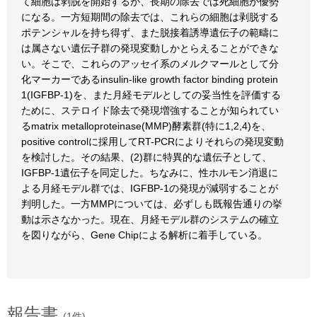
て細胞は剥脱を開始するが、長期の除去では死細胞が優勢
になる。一方短期間の除去では、これらの細胞は剥脱する
ポテンシャルを持ち得ず、また脱接着誘導遺伝子の範疇に
は属さない遺伝子群の発現変動しかとらえることができな
い。そこで、これらのアッセイ系のメルクマールとして分
化マーカーであるinsulin-like growth factor binding protein
1(IGFBP-1)を、また月経モデルとしての妥当性を評価する
ために、ステロイド除去で発現増強することが知られてい
るmatrix metalloproteinase(MMP)酵素群(特に1,2,4)を、
positive controlに採用してRT-PCRによりそれらの発現変動
を検討した。その結果、(2)群に特異的な遺伝子として、
IGFBP-1遺伝子を同定した。ちなみに、性ホルモン消退に
よる月経モデル群では、IGFBP-1の発現が減弱することが
判明した。一方MMPについては、必ずしも既報告通りの挙
動は示さなかった。現在、月経モデル群のシステムの確立
を図りながら、Gene Chipによる解析に着手している。
報告書
(1件)