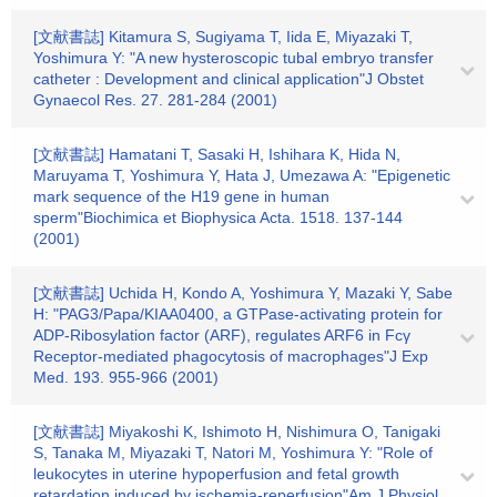
[文献書誌] Kitamura S, Sugiyama T, Iida E, Miyazaki T,
Yoshimura Y: "A new hysteroscopic tubal embryo transfer
catheter : Development and clinical application"J Obstet
Gynaecol Res. 27. 281-284 (2001)
[文献書誌] Hamatani T, Sasaki H, Ishihara K, Hida N,
Maruyama T, Yoshimura Y, Hata J, Umezawa A: "Epigenetic
mark sequence of the H19 gene in human
sperm"Biochimica et Biophysica Acta. 1518. 137-144
(2001)
[文献書誌] Uchida H, Kondo A, Yoshimura Y, Mazaki Y, Sabe
H: "PAG3/Papa/KIAA0400, a GTPase-activating protein for
ADP-Ribosylation factor (ARF), regulates ARF6 in Fcγ
Receptor-mediated phagocytosis of macrophages"J Exp
Med. 193. 955-966 (2001)
[文献書誌] Miyakoshi K, Ishimoto H, Nishimura O, Tanigaki
S, Tanaka M, Miyazaki T, Natori M, Yoshimura Y: "Role of
leukocytes in uterine hypoperfusion and fetal growth
retardation induced by ischemia-reperfusion"Am J Physiol