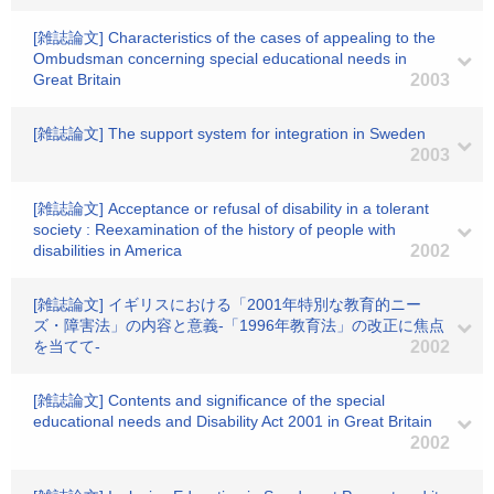
[雑誌論文] Characteristics of the cases of appealing to the
Ombudsman concerning special educational needs in
Great Britain
2003
[雑誌論文] The support system for integration in Sweden
2003
[雑誌論文] Acceptance or refusal of disability in a tolerant
society : Reexamination of the history of people with
disabilities in America
2002
[雑誌論文] イギリスにおける「2001年特別な教育的ニー
ズ・障害法」の内容と意義-「1996年教育法」の改正に焦点
を当てて-
2002
[雑誌論文] Contents and significance of the special
educational needs and Disability Act 2001 in Great Britain
2002