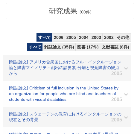
研究成果
(
60
件)
すべて
2006
2005
2004
2003
2002
その他
すべて
雑誌論文 (35件)
図書 (17件)
文献書誌 (8件)
[雑誌論文] アメリカ合衆国におけるフル・インクルージョン
論と障害マイノリティ創出の諸要素-分離と視覚障害の観点
から
2005
[雑誌論文] Criticism of full inclusion in the United States by
an organization for people who are blind and teachers of
students with visual disabilities
2005
[雑誌論文] スウェーデンの教育におけるインクルージョンの
現在とその背景
2005