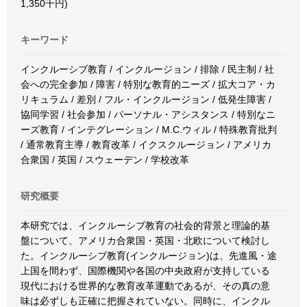
1,350千円)
キーワード
インクルーシブ教育 / インクルージョン / 排除 / 民主制 / 社
会への完全参加 / 障害 / 特別な教育的ニーズ / 拡大コア・カ
リキュラム / 差別 / フル・インクルージョン / 低発生障害 /
協同学習 / 社会参加 / パーソナル・アシスタンス / 特別なニ
ーズ教育 / インテグレーション / M.C.ウィル / 特殊教育批判
/ 通常教育主導 / 教育改革 / イクスクルージョン / アメリカ
合衆国 / 英国 / スウェーデン / 学校改革
研究概要
本研究では、インクルーシブ教育の社会的背景と理論的基
盤について、アメリカ合衆国・英国・北欧について検討し
た。インクルーシブ教育(インクルージョン)は、先進風・途
上国を間わず、国際機関や各国の中央政府が支持している
現代における世界的な教育改革運動であるが、その真の意
味は必ずしも正確に把握されていない。同時に、インクル