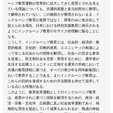
ーシブ教育運動が世界的に拡大してきた背景とそれを支え
ている理論についても、共通的基盤と多元的部分に整理し
て解明されていない。この複雑さが整理されないまま、イ
ンクルーシブ教育が差異ではなく、障害のみに焦点化して
捉えられる場合、日本における特別支援教育に例示される
ようにインクルーシブ教育のモザイク的理解に陥ることに
なる。
こうして、インクルーシブ教育とは、社会的・経済的・教
育的格差、文化的・宗教的差異、エスニシティの相違によ
って生じる社会からの排除を解消し、社会への完全な参加
を促進し、民主制社会を充実・実現するために、通学者が
生活する近隣コミュニティに立地する通常の学校において
共通の教育課程に基づき、すべての青少年を同年齢集団に
おいて教育することである。またインクルーシブ教育は、
これらの目的を達成するための方法開発も併せて追求して
いる点にも特徴がある。
このように、教育改革運動としてのインクルーシブ教育
は、差異やそれに基づく排除を解消するための、政治・経
済・宗教・文化等、広範囲に及ぶ社会改革運動であり、画
期的な理念を提起していて成果もみられるが、既成の枠組