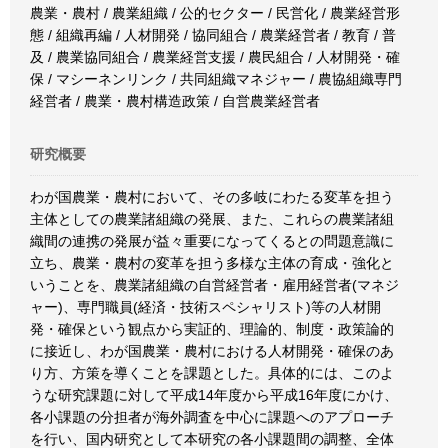
農業・農村 / 農業組織 / 公的セクター / 民営化 / 農業経営形
態 / 組織再編 / 人材開発 / 協同組合 / 農業経営者 / 教育 / 普
及 / 農業協同組合 / 農業経営支援 / 農民組合 / 人材開発・確
保 / マシーネンリンク / 共同組織マネジャー / 農協組織専門
経営者 / 農業・農村構造政策 / 自営農業経営者
研究概要
わが国農業・農村において、その多岐にわたる変革を担う
主体としての農業諸組織の発展、また、これらの農業諸組
織間の連携の発展が益々重要になってくるとの問題意識に
立ち、農業・農村の変革を担う多様な主体の育成・強化と
いうことを、農業諸組織の自営経営者・雇用経営者(マネジ
ャー)、専門職員(経済・技術スペシャリスト)等の人材開
発・確保という観点から実証的、理論的、制度・政策論的
に接近し、わが国農業・農村における人材開発・確保のあ
り方、方策を導くことを課題とした。具体的には、このよ
うな研究課題に対して平成14年度から平成16年度にかけ、
各小課題の分担者が海外調査を中心に課題へのアプローチ
を行い、国内研究として本研究の各小課題間の調整、全体