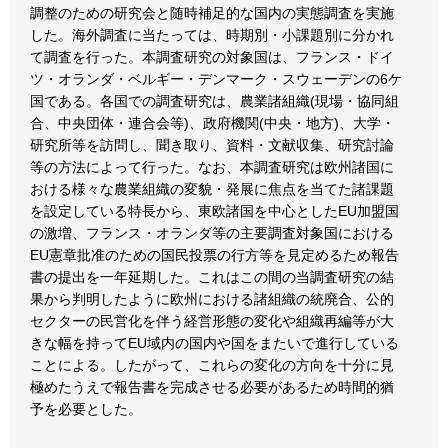
調整のための研究会と随時補足的な国内の実態調査を実施
した。海外調査に当たっては、時期別・小課題別に分かれ
て調査を行った。本調査研究の対象国は、フランス・ドイ
ツ・オランダ・ベルギー・デンマーク・スウェーデンの6ケ
国である。各国での調査研究は、農業諸組織(現場・協同組
合、中央団体・連合会等)、政府機関(中央・地方)、大学・
研究所等を訪問し、聞き取り、資料・文献収集、研究討論
等の方法によって行った。なお、本調査研究は欧州諸国に
おける様々な農業組織の変貌・発展に焦点を当てた諸課題
を設定している特長から、東欧諸国を中心としたEU加盟国
の激増、フランス・オランダ等の主要調査対象国における
EU憲章批准のための国民投票の行方等を見定めるため報告
書の提出を一年延期した。これはこの間の当調査研究の結
果から判明したように欧州における諸組織の統廃合、公的
セクターの民営化を伴う経営形態の変化や組織再編等が大
きな幅を持ってEU域内の国内や国をまたいで進行している
ことによる。したがって、これらの変化の方向を十分に見
極めたうえで報告書を完成させる必要があるため時間的猶
予を必要とした。