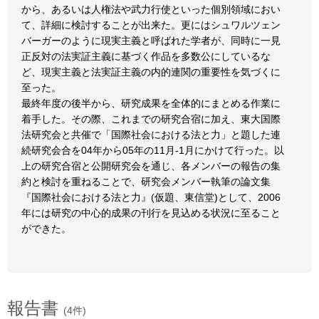
から、あるいは人権法や武力行使といった個別領域におい
て、詳細に検討することが出来た。更にはシュワルツェン
バーガーのように現実主義と呼ばれた学者が、同時に一見
正反対の法実証主義に基づく作品を多数公にしているな
ど、現実主義と法実証主義の内的連関の重要性を気づくに
至った。
最終年度の後半から、研究成果を全体的にまとめる作業に
着手した。その際、これまでの研究合宿に加え、東大国際
法研究会と共催で「国際社会における法と力」と題した連
続研究会合を04年から05年の11月-1月にかけて行った。以
上の研究合宿と公開研究会を通じ、各メンバーの報告の集
約と検討を重ねることで、研究会メンバー執筆の論文集
『国際社会における法と力』(仮題、東信堂)として、2006
年には研究の中心的成果の刊行を見込める状況に至ること
ができた。
報告書
(4件)