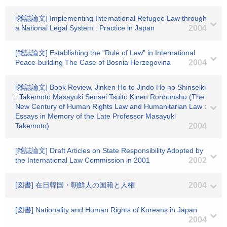
[雑誌論文] Implementing International Refugee Law through
a National Legal System : Practice in Japan
2004
[雑誌論文] Establishing the "Rule of Law" in International
Peace-building The Case of Bosnia Herzegovina
2004
[雑誌論文] Book Review, Jinken Ho to Jindo Ho no Shinseiki
: Takemoto Masayuki Sensei Tsuito Kinen Ronbunshu (The
New Century of Human Rights Law and Humanitarian Law :
Essays in Memory of the Late Professor Masayuki
Takemoto)
2004
[雑誌論文] Draft Articles on State Responsibility Adopted by
the International Law Commission in 2001
2002
[図書] 在日韓国・朝鮮人の国籍と人権
2004
[図書] Nationality and Human Rights of Koreans in Japan
2004