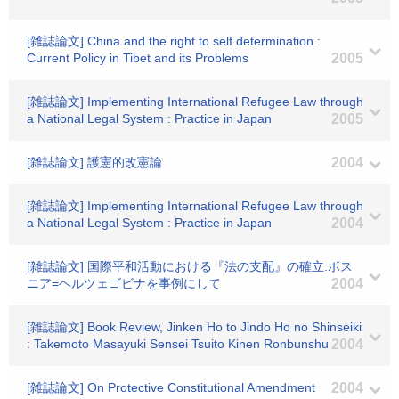
[雑誌論文] China and the right to self determination :
Current Policy in Tibet and its Problems
2005
[雑誌論文] Implementing International Refugee Law through
a National Legal System : Practice in Japan
2005
[雑誌論文] 護憲的改憲論
2004
[雑誌論文] Implementing International Refugee Law through
a National Legal System : Practice in Japan
2004
[雑誌論文] 国際平和活動における『法の支配』の確立:ボス
ニア=ヘルツェゴビナを事例にして
2004
[雑誌論文] Book Review, Jinken Ho to Jindo Ho no Shinseiki
: Takemoto Masayuki Sensei Tsuito Kinen Ronbunshu
2004
[雑誌論文] On Protective Constitutional Amendment
2004