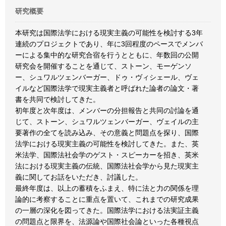
研究概要
本研究は国際法学における現実主義の可能性を検討する3年
連続のプロジェクトであり、年に3回程度のペースでメンバ
ーによる集中的な研究合宿を行うとともに、年数回の公開
研究会を開催することを通じて、ストーン、モーゲンソ
ー、シュワルツェンバーガー、ドゥ・ヴィシェール、ヴェ
イルなど国際法学で現実主義者と呼ばれた論者の論文・著
書を共同で検討してきた。
初年度と次年度は、メンバーの分担報告と共同の討論を通
じて、ストーン、シュワルツェンバーガー、ヴェイルの主
要著作の全てを読み込み、その意義と問題点を探り、国際
法学における現実主義の可能性を検討してきた。また、英
米法学、国際法社会学のゲスト・スピーカーを招き、英米
法における現実主義の伝統、国際法社会学から見た現実主
義に関してお話をいただき、討議した。
最終年度は、以上の蓄積をふまえ、特に法と力の関係を理
論的に考察することに重点を置いて、これまでの研究成果
の一層の深化を図ってきた。国際法学における法実証主義
の問題点と限界を、法源論や国際社会論といった各種視点