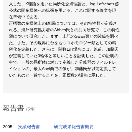
入した、K理論を用いた局所化交点理論と、log Lefschetz跡
公式の開多様体への拡張を用いる。これに関する論文を現
在準備中である。
正標数の多様体上のl進層については、その特性類が定義さ
れる。海外研究協力者のAbbes氏との共同研究で、この特性
類について研究した。まず、上記のSwan類との関係を調べ
た。また、その境界に台をもつコホモロジー類としての精
密化を定義した。さらに、階数1の場合には、以前、加藤氏
が定義していた0輪体と等しいことを証明した。この証明の
中で、一般の局所体に対して定義した分岐群のフィルトレ
イションの、最大Abel商での像が、加藤氏が以前定義して
いたものと一致することを、正標数の場合に示した。
報告書
(5件)
2005
実績報告書
研究成果報告書概要