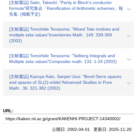
[文献書誌] Saito, Takeshi: "Parity in Bloch's conductor
formula"研究集会「Ramification of Arithmetic schemes」報
告集. (掲載予定).
[文献書誌] Tomohide Terasoma: "Mixed Tate motives and
multiple zeta values"Inventiones Math.. 149. 339-369
(2002)
[文献書誌] Tomohide Terasoma: "Selberg Integrals and
Multiple zeta values"Compositio math. 133. 1-24 (2002)
[文献書誌] Kazuya Kato, Sanpei Usui: "Borel-Serre spaces
and spaces of SL(2)-orbits"Advanced Studies in Pure
Math.. 36. 321-382 (2002)
URL:
公開日: 2002-04-01 更新日: 2025-11-20