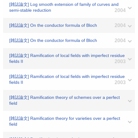
[雑誌論文] Log smooth extension of family of curves and
semi-stable reduction
2004
[雑誌論文] On the conductor formula of Bloch
2004
[雑誌論文] On the conductor formula of Bloch
2004
[雑誌論文] Ramification of local fields with imperfect residue
fields II
2003
[雑誌論文] Ramification of local fields with imperfect residue
fields II
2003
[雑誌論文] Ramification theory of schemes over a perfect
field
[雑誌論文] Ramification theory for varieties over a perfect
field