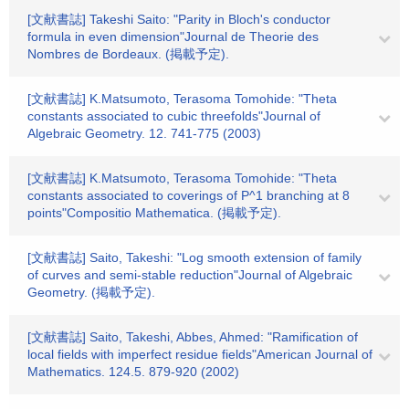
[文献書誌] Takeshi Saito: "Parity in Bloch's conductor
formula in even dimension"Journal de Theorie des
Nombres de Bordeaux. (掲載予定).
[文献書誌] K.Matsumoto, Terasoma Tomohide: "Theta
constants associated to cubic threefolds"Journal of
Algebraic Geometry. 12. 741-775 (2003)
[文献書誌] K.Matsumoto, Terasoma Tomohide: "Theta
constants associated to coverings of P^1 branching at 8
points"Compositio Mathematica. (掲載予定).
[文献書誌] Saito, Takeshi: "Log smooth extension of family
of curves and semi-stable reduction"Journal of Algebraic
Geometry. (掲載予定).
[文献書誌] Saito, Takeshi, Abbes, Ahmed: "Ramification of
local fields with imperfect residue fields"American Journal of
Mathematics. 124.5. 879-920 (2002)