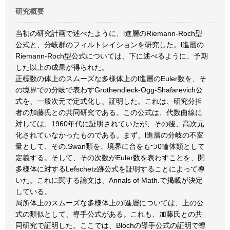
研究概要
当初の研究計画で述べたように、l進層のRiemann-Roch型
公式と、分岐群のフィルトレイションを研究した。l進層の
Riemann-Roch型公式については、下に述べるように、予期
した以上の成果が得られた。
正標数の体上のスムーズな多様体上のl進層のEuler数を、そ
の境界での分岐で表わすGrothendieck-Ogg-Shafarevich公
式を、一般次元で定式化し、証明した。これは、研究分担
者の加藤氏との共同研究である。この公式は、代数曲線に
対しては、1960年代に証明されていたが、その後、高次元
化されていなかったものである。まず、l進層の分岐の不変
量として、その.Swan類を、境界に台をもつ0輪体類として
定義する。そして、その次数がEuler数を表わすことを、開
多様体に対するLefschetz跡公式を証明することによって導
いた。これに関する論文は、Annals of Math.で掲載が決定
している。
局所体上のスムーズな多様体上のl進層については、上の公
式の類似として、導手公式がある。これも、加藤氏との共
同研究で証明した。ここでは、Blochの導手公式の証明で導