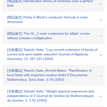
[雑誌論文] Ramification theory of schemes over a perfect
field
[雑誌論文] Parity in Bloch's conductor formula in even
dimension
[雑誌論文] The GL_2 main conjecture for elliptic curves
without complex multiplication
[文献書誌] Takeshi Saito: "Log smooth extension of family of
curves and semi-stable reduction"Journal of Algebraic
Geometry. 13. 287-321 (2004)
[文献書誌] Takeshi Saito, Ahmed Abbes: "Ramification of
local fields with imperfect residue fields II"Documenta
Mathematica. Extra Kato. 3-70 (2003)
[文献書誌] Takeshi Saito: "Weight spectral sequences and
independence of 1"Journal de l'institut de Mathematiques
de Jussieu. 2. 1-52 (2003)