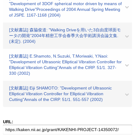
"Development of 3DOF spherical motor driven by means of
Walking Drive"Proceedings of 2004 Annual Spring Meeting
of JSPE. 1167-1168 (2004)
[文献書誌] 森脇俊道: "Walking Driveを用いた3自由度球面モ
ータの開発"2004年精密工学会春季大会学術講演会論文集.
(未定). (2004)
[文献書誌] E.Shamoto, N.Suzuki, T.Moriwaki, Y.Naoi:
"Development of Ultrasonic Elliptical Vibration Controller for
Elliptical Vibration Cutting"Annals of the CIRP. 51/1. 327-
330 (2002)
[文献書誌] Eiji SHAMOTO: "Development of Ultrasonic
Elliptical Vibration Controller for Elliptical Vibration
Cutting"Annals of the CIRP. 51/1. 551-557 (2002)
URL: