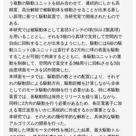
う複数の駆動ユニットを組み合わせて、連続的にしかも高
精度、高分解能で被駆動体を移動させることが出来る新し
い原理に基づく駆動装置で、当研究室で開発されたもので
ある。
本研究では被駆動体として直径3インチの球(SUJ-2製真球)
を用いることとし、それを3個の小真球で支持して空間内で
自由に回転することが出来るようにした。駆動には6組の駆
動ユニット(各ユニットは直行する2方向に球の表面を駆動
することが可能)で拘束するとともに、各駆動ユニットの運
動を制御して、空間内で直交する3軸周りに回転させる3自
由度球面モータを試作開発した。
本球面モータでは、駆動部の数とその配置により、それぞ
れの駆動部による駆動方向、駆動距離を計算しながら全体
としてのモータ駆動の制御を行う必要がある。特に本駆動
装置では、各駆動部は保持とリリースを繰り返しながら、
同時に2方向の駆動を行う必要があるため、各圧電素子に加
える電圧波形をいかに系統的に作成するかが重要となる。
本研究では、そのための幾何学的な解析と、具体的な駆動
アルゴリズムの開発を行った。
開発した球面モータの特性を検討した結果、最大駆動トル