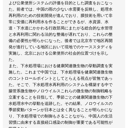
よび公衆便所システムの評価を目的とした調査をおこなっ
た。前者では、中国の雨の少ない水需要を反映し、処理水
再利用のための技術開発が進んでおり、膜技術を用いて非
常に安価に再利用水を作ることができるが、水資源、水
道・下水道にかかわる行政部局にまたがる総合的な水管理
と水再利用に関わる法的な整備が遅れており、これらの整
備の必要性が明らかになった。後者では北京市で地区再開
発が進行している地区において現地でのケーススタディを
実施し、北京における公衆便所の社会的位置づけを示し
た。
また、下水処理場における健康関連微生物の挙動調査を実
施した。これまで中国では、下水処理場を健康関連微生物
のコントロールポイントとしてとらえる視点が皆無であっ
た。そこで、下水処理水再利用のシステムを構築する中で
腸管系微生物やノロウイルスこれらの微生物の制御戦略を
立案することを目指して、季節ごとの健康関連微生物の下
水処理水中の挙動を追跡した。その結果、ノロウイルスの
季節変動パターンが日本とは全く異なることが明らかにな
り、下水処理場での制御もさることながら、中国人の生活
習慣に由来する直接経口感染の制御が重要である可能性が