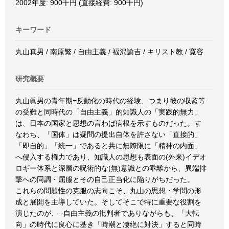
2002年度: 900千円 (直接経費: 900千円)
キーワード
丸山真男 / 南原繁 / 自由主義 / 福沢諭吉 / キリスト教 / 寛容
研究概要
丸山眞男の青年期=反動化の時代の経験、つまり彼の収監等
の受難と同時代の「自由主義」的知識人の「実践的無力」
は、日本の国家と思想の言わば病根を示すものだった。す
なわち、「国体」は疑問の提出自体を許さない「直接的」
「即自的」「統一」であると共に無際限に「精神の内面」
へ侵入する権力であり、知識人の思想も表面の(外来)イデオ
ロギー体系と深層の呪術的な(無)意識との乖離から、異端排
撃への同調・屈服とその自己正当化に陥りがちだった。
これらの問題性の克服の志向こそ、丸山の思想・学問の形
成と展開を主導していた。そしてそこで特に重要な役割を
演じたのが、--自由主義の批判者でありながらも、「大転
向」の時代に良心に基き「時潮と凄絶に対決」すると同時