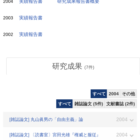
2004
実績報告書
研究成果報告書概要
2003
実績報告書
2002
実績報告書
研究成果
(
7
件)
すべて
2004
その他
すべて
雑誌論文 (5件)
文献書誌 (2件)
[雑誌論文] 丸山眞男の「自由主義」論
2004
[雑誌論文] 〔読書室〕宮田光雄『権威と服従』
2004