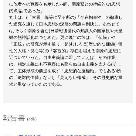
に他者への寛容をも示した--師、南原繁との持続的な(思想
的)対話であった。
丸山は、(「古層」論等に至る所の)「存在拘束性」の徹底し
た追究を通じて日本思想の深層の問題を剔抉し、あわせて
(おそらく南原を含む)日清戦後世代の知識人の国家観や天皇
観の脱神話化につとめた。更に晩年の彼は、「伝統」や
「正統」の研究が示す通り、超(むしろ長)歴史的な価値(=個
性的人格・良心等)の「客観的」存在を唱える南原の思想に
近づいていった。自由主義論に即していえば、その作業
は、相対主義にも不寛容にも陥らぬ自由主義を支える(そし
て、主体形成の前提を成す「思想的な座標軸」でもある)所
の「絶対的価値」ないし「見えない権威」--その歴史的な探
求と重なっていたのである。
報告書
(4件)