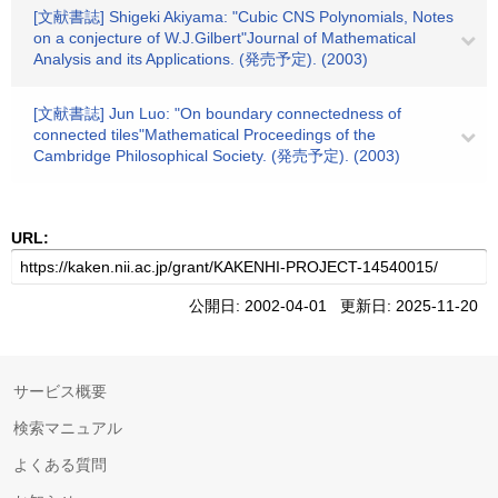
[文献書誌] Shigeki Akiyama: "Cubic CNS Polynomials, Notes
on a conjecture of W.J.Gilbert"Journal of Mathematical
Analysis and its Applications. (発売予定). (2003)
[文献書誌] Jun Luo: "On boundary connectedness of
connected tiles"Mathematical Proceedings of the
Cambridge Philosophical Society. (発売予定). (2003)
URL:
公開日: 2002-04-01 更新日: 2025-11-20
サービス概要
検索マニュアル
よくある質問