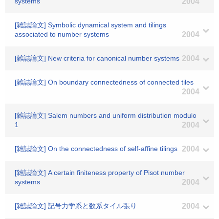
systems
2004
[雑誌論文] Symbolic dynamical system and tilings
associated to number systems
2004
[雑誌論文] New criteria for canonical number systems
2004
[雑誌論文] On boundary connectedness of connected tiles
2004
[雑誌論文] Salem numbers and uniform distribution modulo
1
2004
[雑誌論文] On the connectedness of self-affine tilings
2004
[雑誌論文] A certain finiteness property of Pisot number
systems
2004
[雑誌論文] 記号力学系と数系タイル張り
2004