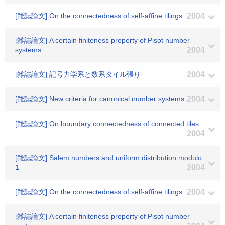
[雑誌論文] On the connectedness of self-affine tilings
2004
[雑誌論文] A certain finiteness property of Pisot number
systems
2004
[雑誌論文] 記号力学系と数系タイル張り
2004
[雑誌論文] New criteria for canonical number systems
2004
[雑誌論文] On boundary connectedness of connected tiles
2004
[雑誌論文] Salem numbers and uniform distribution modulo
1
2004
[雑誌論文] On the connectedness of self-affine tilings
2004
[雑誌論文] A certain finiteness property of Pisot number