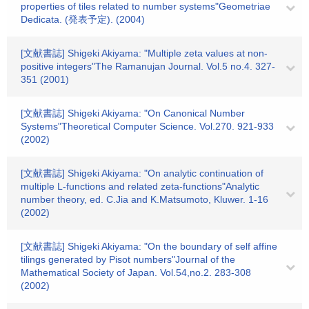
properties of tiles related to number systems"Geometriae
Dedicata. (発表予定). (2004)
[文献書誌] Shigeki Akiyama: "Multiple zeta values at non-
positive integers"The Ramanujan Journal. Vol.5 no.4. 327-
351 (2001)
[文献書誌] Shigeki Akiyama: "On Canonical Number
Systems"Theoretical Computer Science. Vol.270. 921-933
(2002)
[文献書誌] Shigeki Akiyama: "On analytic continuation of
multiple L-functions and related zeta-functions"Analytic
number theory, ed. C.Jia and K.Matsumoto, Kluwer. 1-16
(2002)
[文献書誌] Shigeki Akiyama: "On the boundary of self affine
tilings generated by Pisot numbers"Journal of the
Mathematical Society of Japan. Vol.54,no.2. 283-308
(2002)