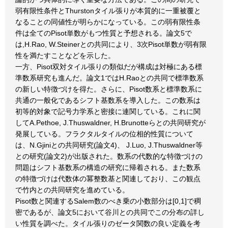
弱有限性条件とThurstonタイル張りが本質的に一重被覆と
なることの同値性が明らかになっている。この弱有限性条
件は全てのPisot単数がもつ性質と予想される。論文5で
は,H.Rao, W.Steinerとの共同により、3次Pisot単数が弱有限
性を満たすことなどを示した。
一方、Pisot双対タイル張りの類似だが構成は対極にある標
準数系研究も進んだ。論文1ではH.Raoとの共同で標準数系
の新しい特徴づけを得た。さらに、Pisot数系と標準数系に
共通の一般化であるシフト基数系を導入した。この数系は
初等的対象で記号力学系と密接に連関している。これに関
してA.Pethoe, J.Thuswaldner, H.Brunotteらとの共同研究が
発展している。フラクタルタイルの位相的性質について
は、N.Gjiniとの共同研究(論文4)、 J.Luo, J.Thuswaldner等
との研究(論文2)が出版された。数系の代数的な特徴づけの
問題はシフト基数系の構造の研究に帰着される。また数系
の特徴づけは代数体の冪整数基と関連しており、この観点
で竹内との共同研究を進めている。
Pisot数と関連するSalem数のべき乗の小数部分は[0,1]で稠
密であるが、論文5において谷川との共同でこの分布の詳し
い性質を調べた。タイル張りのゼータ関数の良い定義を考