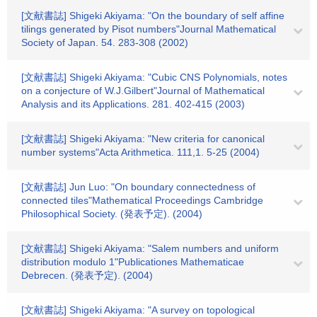
[文献書誌] Shigeki Akiyama: "On the boundary of self affine
tilings generated by Pisot numbers"Journal Mathematical
Society of Japan. 54. 283-308 (2002)
[文献書誌] Shigeki Akiyama: "Cubic CNS Polynomials, notes
on a conjecture of W.J.Gilbert"Journal of Mathematical
Analysis and its Applications. 281. 402-415 (2003)
[文献書誌] Shigeki Akiyama: "New criteria for canonical
number systems"Acta Arithmetica. 111,1. 5-25 (2004)
[文献書誌] Jun Luo: "On boundary connectedness of
connected tiles"Mathematical Proceedings Cambridge
Philosophical Society. (発表予定). (2004)
[文献書誌] Shigeki Akiyama: "Salem numbers and uniform
distribution modulo 1"Publicationes Mathematicae
Debrecen. (発表予定). (2004)
[文献書誌] Shigeki Akiyama: "A survey on topological