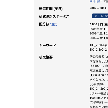
阿部 信行
大阪
2002 – 2004
研究期間 (年度)
完了 (200
研究課題ステータス
配分額
*注記
4,000千円 (
2004年度: 1,
2003年度: 1,
2002年度: 1,
TiO_2-Zn基合
キーワード
TiO_2-ZrO
研究代表者らが試
研究概要
末を混合した
(SS400
電流密度など
(1)Soli
きくなった。ま
(2)半導体レ
TiO_2、Z
(3)Fe-Zn
100ppmア
(4)半導体レー
板材料と皮膜