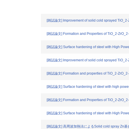
[雑誌論文] Improvement of solid cold sprayed TiO_2-Zn 
[雑誌論文] Formation and Properties of TiO_2-ZrO_2-
[雑誌論文] Surface hardening of steel with High Powe
[雑誌論文] Improvement of solid cold sprayed TiO_2-Zn 
[雑誌論文] Formation and properties of TiO_2-ZrO_2-Zn
[雑誌論文] Surface hardening of steel with high power
[雑誌論文] Formation and Properties of TiO_2-ZrO_2-
[雑誌論文] Surface hardening of steel with High Powe
[雑誌論文] 高周波加熱法によるSolid cold spray 