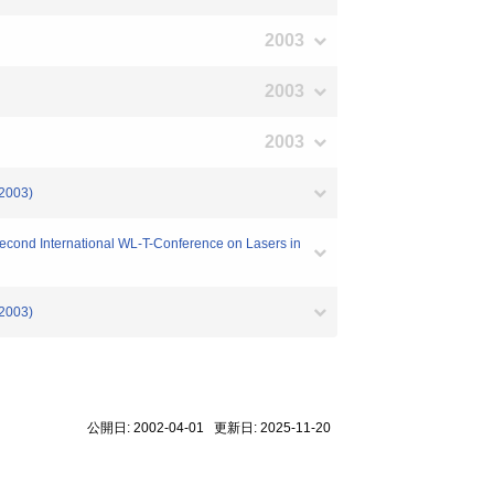
2003
2003
2003
003)
ond International WL-T-Conference on Lasers in
003)
公開日: 2002-04-01 更新日: 2025-11-20