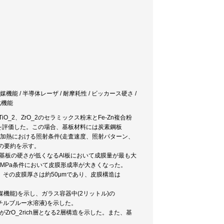
膜 / 光触媒機能 / 半導体レーザ / 耐摩耗性 / ビッカース硬さ /
浄化機能
TiO_2、ZrO_2のセラミックス粉末とFe-Zn複合粉
を評価した。この場合、基板材料には炭素鋼板
ーザ加熱における照射条件(走査速度、照射パターン、
の要約を示す。
おり、基板の硬さが低くなるAl板において成膜量が最も大
0.5MPa条件において皮膜形成率が大きくなった。
した。その皮膜厚さは約50μmであり、皮膜構造は
(光触媒機能)を示し、ガラス容器中(2リットル)の
メチルブルー水溶液)を示した。
層がZrO_2rich層となる2層構造を示した。また、基