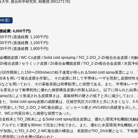
大学, 接合科学研究所, 助教授 (90127176)
4年度)
直接経費: 4,000千円)
100千円 (直接経費: 1,100千円)
100千円 (直接経費: 1,100千円)
800千円 (直接経費: 1,800千円)
金機能皮膜 / WC-Co皮膜 / Solid cold spraying / TiO_2-ZrO_2-Zn複合合金皮
_2-Zn複合皮膜 / セラミック皮膜 / Zn基合金機能皮膜 / TiO_2-Zn複合合金皮膜 / 水質
作開発した150〜200m/secの粒子速度が得られるSolid cold spray装置により、
粉末を用いて複合皮膜を作製し、その皮膜に対して半導体レーザを照射し皮膜特性
)、Al板などを用いており、その基板表面は研摩処理した状態である。また、半導体レ
)を変化させて耐摩耗性に優れた緻密構造皮膜の作製も試みた。以下に得られた結果
d cold spray法により形成される皮膜厚さは、基板材料の硬さの低下と共に減少して
た、Solid cold spray皮膜の成膜量は、圧縮空気圧力の増大と共に大きくなり、
ーザ照射したTiO_2-ZrO_2-WC複合膜は、ビッカース硬さ:HV1480の高硬度を示
rO_2、WCが均質分布した緻密な状態であった。
複合合金粉末とTiO_2粉末によるSolid cold spray混合皮膜は、優れた環境浄化機能
セトアルデヒド濃度を90min.で完全に浄化できた。また、優れた水質環境浄化機能(
ザ加熱したTiO_2-ZrO_2-WC複合膜の構造は、表面部がTiO_2rich層となり、下地
の界面部には合金層が認められた。