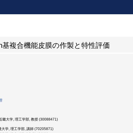
法によるZn基複合機能皮膜の作製と特性評価
理
畿大学, 理工学部, 教授 (30088471)
学, 理工学部, 講師 (70205871)