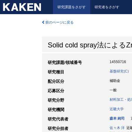
研究課題をさがす
研究者をさがす
前のページに戻る
Solid cold spray
14550716
研究課題/領域番号
基盤研究(C)
研究種目
補助金
配分区分
一般
応募区分
材料加工・処
研究分野
近畿大学
研究機関
森本 純司
近
研究代表者
佐々木 洋
近畿大
研究分担者