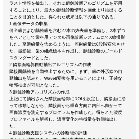
ラスト情報を抽出し、それに齲蝕診断アルゴリズムを応用
することにより、最大の齲蝕診断情報を画像より抽出する
ことを目的とした。得られた成果は以下の通りである。
1.画像データの収集
健全歯および齲蝕歯を含む27本の抜去歯を準備し、2本ずつ
をペアとして歯科用デジタル画像診断システムにてX線撮影
した。至適線量を含めるように、照射線量は8段階変化させ
た。撮影後、歯の組織標本を作成し、齲蝕診断のゴールド
スタンダードとした。
2.隣接面輪郭自動抽出アルゴリズムの作成
隣接面齲蝕を自動検出するために、まず、歯の外形線の自
動抽出を試みた。Wavelt変換を用いることにより、正確な
輪郭抽出が可能となった。
3.齲蝕診断アルゴリズムの作成
上記にて抽出された隣接面輪郭にROIを設定し、隣接面に沿
って移動しながら、隣接面から垂直方向に内部へ向かって
画像濃度を測定するプログラムを作成した。得られた濃度
プロファイルを解析し、濃度変化の特徴量を数個抽出し
た。
4.齲蝕診断支援システムの診断能の評価