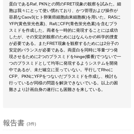
蛋白であるRaf, PKNとの間のFRET現象の観察を試みた。細
胞は我々にとって使い慣れており、かつ管理および操作が
容易なCaov3(ヒト卵巣癌細胞由来細胞株)を用いた。RASに
YFP(黄色蛍光色素)、RafにCFP(青色蛍光色素)を含むプラ
スミドを作成した。両者を一時的に発現することには成功
したが、その安定的観察のためにはなんらかの科学的捜査
が必要である。またFRET現象を観察するためには2分子の
安定的バランスが必要である。両蛋白を同時に等量づつ発
現させるために2つのプラスミドをhinge(蝶番)でつないで一
つのプラスミドとして均等に発現するようシステムを開発
中であるが、未だ確立に至っていない。平行してRhoに
CFP、PKNにYFPをつないだプラスミドを作成し、検討も
行っているが同様の問題を解決できないでいる。以上の困
難さより計画自身の遂行にも困難さを来している。
報告書
(3件)