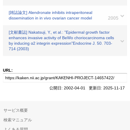
[雑誌論文] Alendronate inhibits intraperitoneal
dissemination in in vivo ovarian cancer model
2005
[文献書誌] Nakatsuji, Y., et al.: "Epidermal growth factor
enhances invasive activity of BeWo choriocarcinoma cells
by inducing α2 integrin expression"Endocrine J. 50. 703-
714 (2003)
URL:
公開日: 2002-04-01 更新日: 2025-11-17
サービス概要
検索マニュアル
よくある質問