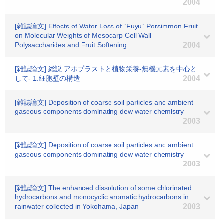
2004
[雑誌論文] Effects of Water Loss of `Fuyu` Persimmon Fruit
on Molecular Weights of Mesocarp Cell Wall
Polysaccharides and Fruit Softening.
2004
[雑誌論文] 総説 アポプラストと植物栄養-無機元素を中心と
して- 1.細胞壁の構造
2004
[雑誌論文] Deposition of coarse soil particles and ambient
gaseous components dominating dew water chemistry
2003
[雑誌論文] Deposition of coarse soil particles and ambient
gaseous components dominating dew water chemistry
2003
[雑誌論文] The enhanced dissolution of some chlorinated
hydrocarbons and monocyclic aromatic hydrocarbons in
rainwater collected in Yokohama, Japan
2003