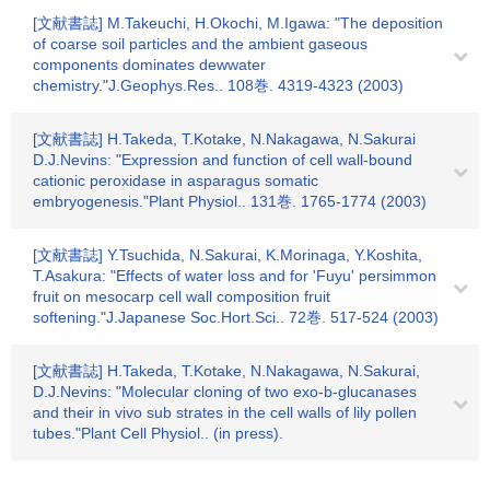
[文献書誌] M.Takeuchi, H.Okochi, M.Igawa: "The deposition
of coarse soil particles and the ambient gaseous
components dominates dewwater
chemistry."J.Geophys.Res.. 108巻. 4319-4323 (2003)
[文献書誌] H.Takeda, T.Kotake, N.Nakagawa, N.Sakurai
D.J.Nevins: "Expression and function of cell wall-bound
cationic peroxidase in asparagus somatic
embryogenesis."Plant Physiol.. 131巻. 1765-1774 (2003)
[文献書誌] Y.Tsuchida, N.Sakurai, K.Morinaga, Y.Koshita,
T.Asakura: "Effects of water loss and for 'Fuyu' persimmon
fruit on mesocarp cell wall composition fruit
softening."J.Japanese Soc.Hort.Sci.. 72巻. 517-524 (2003)
[文献書誌] H.Takeda, T.Kotake, N.Nakagawa, N.Sakurai,
D.J.Nevins: "Molecular cloning of two exo-b-glucanases
and their in vivo sub strates in the cell walls of lily pollen
tubes."Plant Cell Physiol.. (in press).