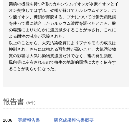
架橋の機能を持つ2価のカルシウムイオンが水素イオンとイ
オン交換してはずれ、架橋が解けてカルシウムイオン、ホ
ウ酸イオン、糖鎖が溶脱する。ブナについては蛍光顕微鏡
を使って膜に結合したカルシウム濃度を調べたところ、酸
の曝露により明らかに濃度減少することが示され、これに
よる耐性の減少が示唆された。
以上のことから、大気汚染物質によりブナやモミの成長は
抑制され、さらには枯れる可能性が高いこと、大気汚染物
質の影響は大気汚染物質濃度だけでなく、霧の発生頻度、
風向等に左右されるので植生の地形的環境に大きく依存す
ることが明らかになった。
報告書
(5件)
2006
実績報告書
研究成果報告書概要