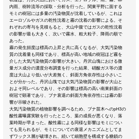
内雨、樹幹流等の採取・分析を行った。関東平野に面する
モミの樹冠には多量の汚染物質が沈着しているが、これは
エーロゾルやガスの乾性沈着と霧の沈着の影響による。そ
れぞれの寄与を見積もると、大山中腹ではガスの乾性沈着
の影響が最も大きく、次いで霧水、粗大粒子、降雨の順で
あった。
霧の発生頻度は標高の上昇と共に高くなるが、大気汚染物
質の沈着量も同様であり、標高が高い地域の樹冠ほど霧を
介した大気汚染物質の影響が大きい。丹沢山塊における微
量ガス成分の濃度分布調査を行った結果、硝酸ガス等の濃
度は大山より低いが大差無く、斜面方角依存性は小さいこ
とが分かった。丹沢山塊では大気汚染物質の影響が大山と
およそ同レベルであり、その影響は標高の高い南東斜面の
樹冠で顕著であり、ブナ衰退の斜面方角依存性には霧の影
響が示唆された。
大気汚染物質の植物影響を調べるため、ブナ苗木へのpH3の
酸性霧曝露実験を行ったところ、葉の成長が悪くなり、落
葉時期が早まった。酸性霧による同様な影響はモミについ
ても見られるが、モミについての衰退メカニズムとしてま
ずワックス層が破壊され、続いて細胞壁を構成する糖鎖の