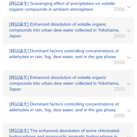
[雑誌論文] Scavenging effect of precipitation on volatile
organic compounds in ambient atmosphere
2006
[雑誌論文] Enhanced dissolution of volatile organic
compounds into urban dew water collected in Yokohama,
Japan
2005
[雑誌論文] Dominant factors controlling concentrations of
aldehydes in rain, fog, dew water, and in the gas phase
2005
[雑誌論文] Enhanced dissolution of volatile organic
compounds into urban dew water collected in Yokohama,
Japan
2005
[雑誌論文] Dominant factors controlling concentrations of
aldehydes in rain, fog, dew water, and in the gas phase
2005
[雑誌論文] The enhanced dissolution of some chlorinated
hydrocarbons and monocyclic aromatic hydrocarbons in