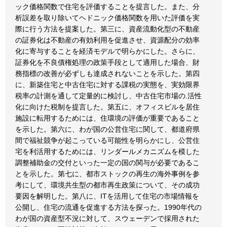
ック価格関数で住宅を評価することを提言した。また、分
析誤差を取り除いてヘドニック価格関数を用いた評価を実
際に行う方法を提案した。第三に、資産流動化型の不動産
の証券化は不動産の有効利用を促進させ、資源配分の効率
化に寄与することを経済モデルで明らかにした。さらに、
証券化を不良債権処理の政策手段として適用した場合、財
務指標の改善が必ずしも達成されないことを示した。第四
に、新築住宅と中古住宅に対する課税の実態を、実効限界
税率の計測を通して定量的に検討し、中古住宅市場の.活性
化に向けた税制を提言した。第五に、オフィスビルを居住
施設に転用するためには、住環境の評価が重要であること
を示した。第六に、わが国の公営住宅に関して、都道府県
間で福祉競争が起こっている可能性を明らかにし、公営住
宅を利活用するためには、リンダールメカニズムを模した
調整補助金の交付といった一定の国の関与が必要であるこ
とを示した。第七に、都市ストックの再生の海外事例を参
考にして、環境共生型の都市再生政策について、その成功
要因を解明した。第八に、ITを活用して住宅の市場情報を
公開し、住宅の流通を促進する方法を探った。1990年代の
わが国の資産型不況に対して、スウェーデンで採用された