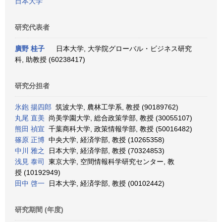
日本大学
研究代表者
廣野 桂子
日本大学, 大学院グローバル・ビジネス研究
科, 助教授 (60238417)
研究分担者
氷鉋 揚四郎
筑波大学, 農林工学系, 教授 (90189762)
丸尾 直美
尚美学園大学, 総合政策学部, 教授 (30055107)
熊田 禎宣
千葉商科大学, 政策情報学部, 教授 (50016482)
篠原 正博
中央大学, 経済学部, 教授 (10265358)
中川 雅之
日本大学, 経済学部, 教授 (70324853)
浅見 泰司
東京大学, 空間情報科学研究センター, 教
授 (10192949)
田中 啓一
日本大学, 経済学部, 教授 (00102442)
研究期間 (年度)