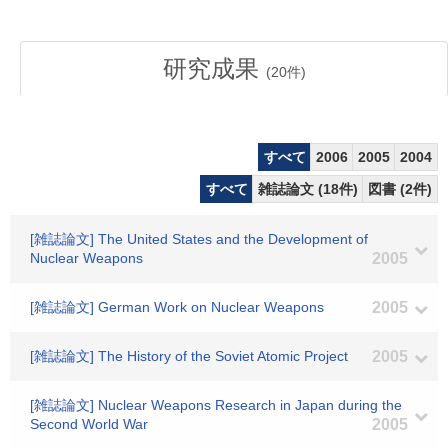
研究成果
(
20
件)
すべて
2006
2005
2004
すべて
雑誌論文 (18件)
図書 (2件)
[雑誌論文] The United States and the Development of
Nuclear Weapons
2005
[雑誌論文] German Work on Nuclear Weapons
2005
[雑誌論文] The History of the Soviet Atomic Project
2005
[雑誌論文] Nuclear Weapons Research in Japan during the
Second World War
2005