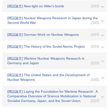
[雑誌論文] New light on Hitler's bomb
2005
[雑誌論文] Nuclear Weapons Research in Japan during the
Second World War
2005
[雑誌論文] German Work on Nuclear Weapons
2005
[雑誌論文] The History of the Soviet Atomic Project
2005
[雑誌論文] Wartime Nuclear Weapons Research in
Germany and Japan
2005
[雑誌論文] The United States and the Development of
Nuclear Weapons
2005
[雑誌論文] Laying the Foundation for Wartime Research : A
Comparative Overview of Science Mobilization in National
Socialist Germany, Japan, and the Soviet Union
2005