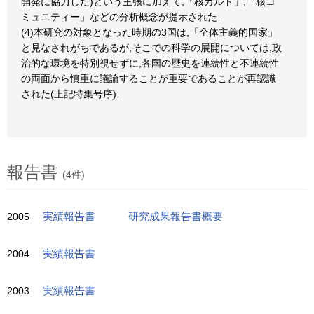
開発に協力した)という主張に加えて,「核カルト」,「核コ
ミュニティー」などの分析概念が提示された.
(4)本研究の対象となった時期の3国は,「全体主義的国家」
と見なされがちであるが,そこでの科学の展開については,政
治的な環境を特別視せずに,各国の歴史を連続性と不連続性
の両面から慎重に議論することが重要であることが再認識
された(上記特集号序).
報告書
(4件)
2005
実績報告書
研究成果報告書概要
2004
実績報告書
2003
実績報告書