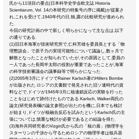
氏から11項目の要点(日本科学史学会欧文誌 Historia
Scientiarum, Vol. 14の本研究の特集号の序に掲載)が提案さ
れ,これを受けて,1940年代の日,独,露の比較研究が進められ
た.
今回の研究計画の中で新しく明らかになって主な点は,以下
の通りである.
(1)旧日本海軍が技術研究所で,仁科芳雄を委員長とする「物
理懇談会」で原子力の実現可能性について議論し,数ヶ月で
解散となったことが知られていたが,その原因として,委員の
一人であった長岡半太郎の役割が重要であったことが,海軍
の科学技術審議会の議事録等で明らかになった.
(2)2005年3月にドイツでRainer Karlsch著のHitlers Bombe
が出版された.ロシアの文書館で発見された旧ソ連時代の資
料などで,ドイツが1945年3月に核連鎖反応の実験を行った
ことをはじめて跡付けたものである.Karlsch, Walker両氏の
論文(研究発表欄の論文参照)が出たのを機に,日本でも検討
が始まり,ドイツが核融合反応を試みたというKarlsch氏の主
張については,慎重な検討が必要であるとの結論を得た.
(3)海外共同研究者のVizgin氏から氏の「核の盾」(物理学を
スターリンの干渉から守るためロシアの物理学者は核兵器