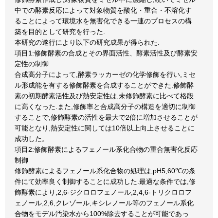
中での酵素反応によって対象物質を酸化・重合・不溶化す
ることによって環境水を無害化できる一連のプロセスの構
築を目的として研究を行った.
本研究の遂行により以下の研究成果が得られた.
項目1:修飾酵素の合成とその界面活性、酵素活性及び酵素安
定性の制御
合成高分子によって,酵素ラッカーゼの化学修飾を行い,ミセ
ル形成能を有する修飾酵素を合成することができた.修飾酵
素の初期酵素活性及び熱安定性は,未修飾酵素に比べて格段
に高くなった.また,修飾率と合成高分子の構造を適切に制御
することで,修飾酵素の活性を最大で2倍に増加させることが
可能となり,熱安定性に関しては10倍以上向上させることに
成功した。
項目2:修飾酵素によるフェノール系化合物の重合無害化反応
制御
修飾酵素によるフェノール系化合物の処理は,pH5,60℃の条
件にて効率良く制御することに成功した.最適な条件では,修
飾酵素により,2,6-ジクロロフェノール,2,4,6-トリクロロフ
ェノール,2,6,クレゾール,キシレノール等のフェノール系化
合物をモデル汚染水から100%除去することが可能であっ