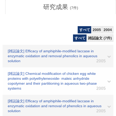
研究成果
(
7
件)
すべて
2005
2004
すべて
雑誌論文 (7件)
[雑誌論文] Efficacy of amphiphile-modified laccase in
enzymatic oxidation and removal phenolics in aqueous
solution
2005
[雑誌論文] Chemical modification of chicken egg white
proteins with polyethyleneoxide- maleic anhydride
copolymer and their partitioning in aqueous two-phase
systems
2005
[雑誌論文] Efficacy of amphiphile-modified laccase in
enzymatic oxidation and removal of phenolics in aqueous
solution
2005