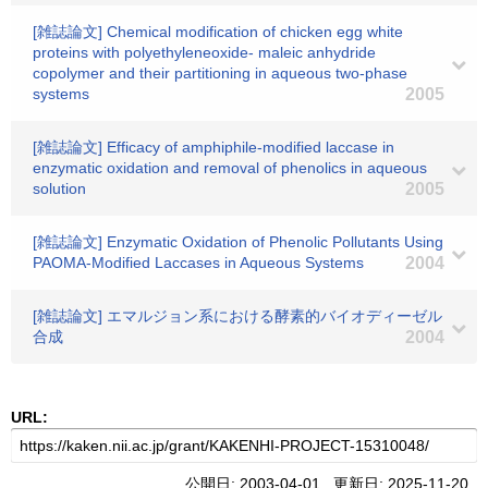
[雑誌論文] Chemical modification of chicken egg white
proteins with polyethyleneoxide- maleic anhydride
copolymer and their partitioning in aqueous two-phase
systems
2005
[雑誌論文] Efficacy of amphiphile-modified laccase in
enzymatic oxidation and removal of phenolics in aqueous
solution
2005
[雑誌論文] Enzymatic Oxidation of Phenolic Pollutants Using
PAOMA-Modified Laccases in Aqueous Systems
2004
[雑誌論文] エマルジョン系における酵素的バイオディーゼル
合成
2004
URL:
公開日: 2003-04-01 更新日: 2025-11-20