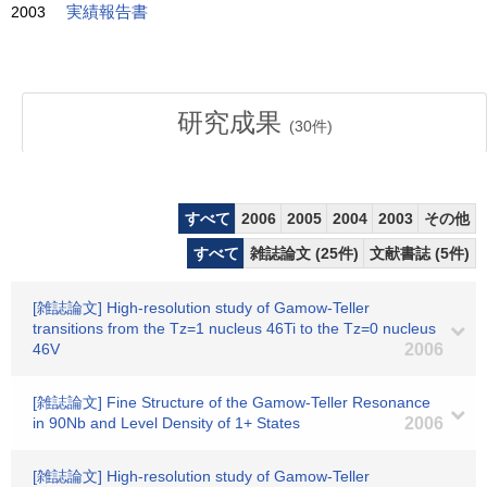
2003
実績報告書
研究成果
(
30
件)
すべて
2006
2005
2004
2003
その他
すべて
雑誌論文 (25件)
文献書誌 (5件)
[雑誌論文] High-resolution study of Gamow-Teller
transitions from the Tz=1 nucleus 46Ti to the Tz=0 nucleus
46V
2006
[雑誌論文] Fine Structure of the Gamow-Teller Resonance
in 90Nb and Level Density of 1+ States
2006
[雑誌論文] High-resolution study of Gamow-Teller