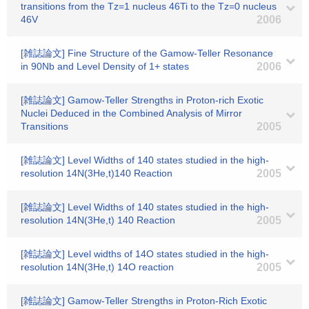
transitions from the Tz=1 nucleus 46Ti to the Tz=0 nucleus
46V
2006
[雑誌論文] Fine Structure of the Gamow-Teller Resonance
in 90Nb and Level Density of 1+ states
2006
[雑誌論文] Gamow-Teller Strengths in Proton-rich Exotic
Nuclei Deduced in the Combined Analysis of Mirror
Transitions
2005
[雑誌論文] Level Widths of 140 states studied in the high-
resolution 14N(3He,t)140 Reaction
2005
[雑誌論文] Level Widths of 140 states studied in the high-
resolution 14N(3He,t) 140 Reaction
2005
[雑誌論文] Level widths of 14O states studied in the high-
resolution 14N(3He,t) 14O reaction
2005
[雑誌論文] Gamow-Teller Strengths in Proton-Rich Exotic