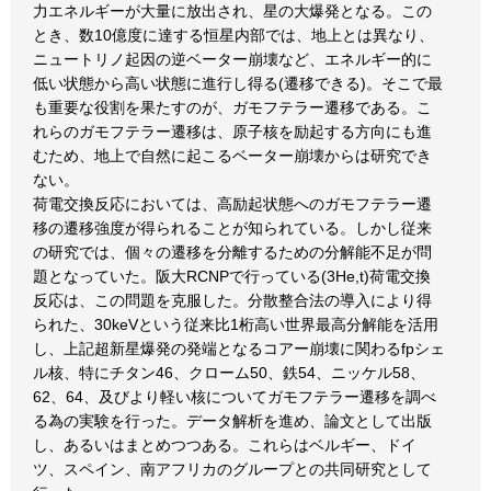
力エネルギーが大量に放出され、星の大爆発となる。この
とき、数10億度に達する恒星内部では、地上とは異なり、
ニュートリノ起因の逆ベーター崩壊など、エネルギー的に
低い状態から高い状態に進行し得る(遷移できる)。そこで最
も重要な役割を果たすのが、ガモフテラー遷移である。こ
れらのガモフテラー遷移は、原子核を励起する方向にも進
むため、地上で自然に起こるベーター崩壊からは研究でき
ない。
荷電交換反応においては、高励起状態へのガモフテラー遷
移の遷移強度が得られることが知られている。しかし従来
の研究では、個々の遷移を分離するための分解能不足が問
題となっていた。阪大RCNPで行っている(3He,t)荷電交換
反応は、この問題を克服した。分散整合法の導入により得
られた、30keVという従来比1桁高い世界最高分解能を活用
し、上記超新星爆発の発端となるコアー崩壊に関わるfpシェ
ル核、特にチタン46、クローム50、鉄54、ニッケル58、
62、64、及びより軽い核についてガモフテラー遷移を調べ
る為の実験を行った。データ解析を進め、論文として出版
し、あるいはまとめつつある。これらはベルギー、ドイ
ツ、スペイン、南アフリカのグループとの共同研究として