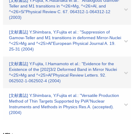
[文献書誌] Y.Fujita, K.Hatanaka et al.: "Analogous Gamow-
Teller and M1 transitions in ^<26>Mg, ^<26>Al, and
^<26>Si"Physical Review C. 67. 064312-1-064312-12
(2003)
[文献書誌] Y.Shimbara, Y.Fujita et al.: "Suppression of
Gamow-Teller and M1 transitions in deformed Mirror-Nuclei
^<25>Mg and ^<25>Al"European Physical Journal A. 19.
25-31 (2004)
[文献書誌] Y.Fujita, I.Hamamoto et al.: "Evidence for the
Existence of the [202]3/2 Deformed Band in Mirror Nuclei
^<25>Mg and ^<25>Al"Physical Review Letters. 92.
062502-1-062502-4 (2004)
[文献書誌] Y.Shimbara, Y.Fujita et al.: "Versatile Production
Method of Thin Targets Supported by PVA"Nuclear
Instruments and Methods in Physics Res.A. (accepted).
(2004)