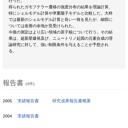
行った。
得られたガモフテラー遷移の強度分布の結果を理論計算、
特にシェルモデル計算や準重陽子モデルと比較した。大枠
では最新のシェルモデル計算と良い一致を見たが、細部に
ついては改善の余地が見受けられた。
今後の測定はより広い領域の原子核について行う。その結
果は、超新星爆発及び、ニュートリノ起因の元素合成の理
論研究に対して、強い制限条件を与えることが予想され
る。
報告書
(4件)
2005
実績報告書
研究成果報告書概要
2004
実績報告書