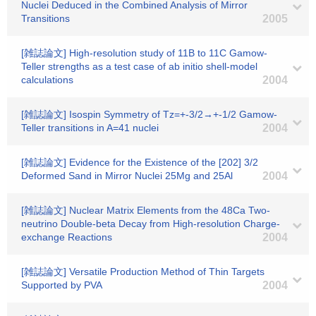
Nuclei Deduced in the Combined Analysis of Mirror
Transitions
2005
[雑誌論文] High-resolution study of 11B to 11C Gamow-
Teller strengths as a test case of ab initio shell-model
calculations
2004
[雑誌論文] Isospin Symmetry of Tz=+-3/2→+-1/2 Gamow-
Teller transitions in A=41 nuclei
2004
[雑誌論文] Evidence for the Existence of the [202] 3/2
Deformed Sand in Mirror Nuclei 25Mg and 25Al
2004
[雑誌論文] Nuclear Matrix Elements from the 48Ca Two-
neutrino Double-beta Decay from High-resolution Charge-
exchange Reactions
2004
[雑誌論文] Versatile Production Method of Thin Targets
Supported by PVA
2004