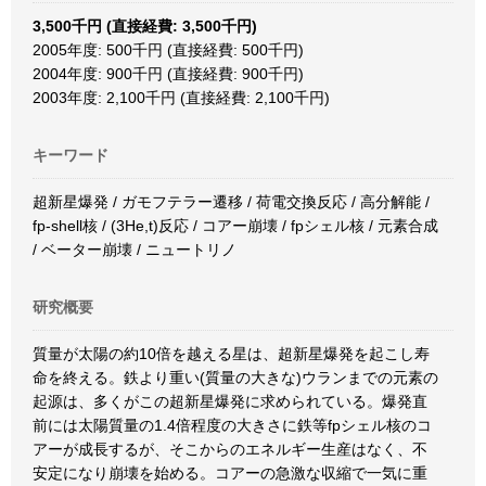
3,500千円 (直接経費: 3,500千円)
2005年度: 500千円 (直接経費: 500千円)
2004年度: 900千円 (直接経費: 900千円)
2003年度: 2,100千円 (直接経費: 2,100千円)
キーワード
超新星爆発 / ガモフテラー遷移 / 荷電交換反応 / 高分解能 /
fp-shell核 / (3He,t)反応 / コアー崩壊 / fpシェル核 / 元素合成
/ ベーター崩壊 / ニュートリノ
研究概要
質量が太陽の約10倍を越える星は、超新星爆発を起こし寿
命を終える。鉄より重い(質量の大きな)ウランまでの元素の
起源は、多くがこの超新星爆発に求められている。爆発直
前には太陽質量の1.4倍程度の大きさに鉄等fpシェル核のコ
アーが成長するが、そこからのエネルギー生産はなく、不
安定になり崩壊を始める。コアーの急激な収縮で一気に重