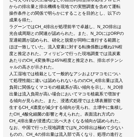
からの排出量と排出機構を現地での実態調査を含めて運転
操作条件との関係で明らかにすることを目的とし、以下の
成果を得た。
ラグーンではCH_4排出が処理前半で卓越し、N_2O排出は
光合成周期との関連が認められた。また、N_2OにはORPの
至適範囲が認められ、硝化と脱窒が同時に進行する範囲と
ほぼ一致していた。流入窒素に対する転換係数は概ね1%程
度と推定された。フィリピンで行った現地調査では流炭素
あたりのCH_4変換率は45%程度と推定され、排出ポテンシ
ャルの高さが示された。
人工湿地では植栽として一般的なアシおよびマコモについ
て処理性能に違いは認められないもののCH_4排出量は流入
負荷に関係なくマコモの植裁系が高い傾向を示し、N_2O排
出量は流入負荷が高い場合においてマコモ植裁系で増加す
る傾向が見られた。また、浸透式処理では土壌表層部で発
生するCH_4濃度が減少する傾向が見られ、土壌中に集積し
たCH_4酸化細菌の影響と考えられた。表面流れ方式の
CH_4排出量が浸透式に比べ大きくなる傾向が認められた。
なお、中国で行った現地調査ではN_2O排出は極めて少ない
ものの、CH_4の排出量は流入部で高くなり、処理の進行と