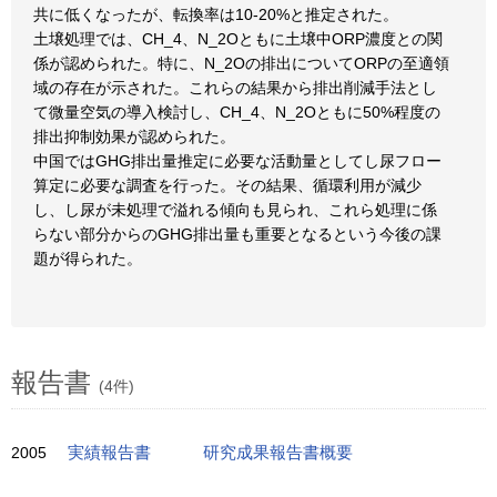
共に低くなったが、転換率は10-20%と推定された。
土壌処理では、CH_4、N_2Oともに土壌中ORP濃度との関
係が認められた。特に、N_2Oの排出についてORPの至適領
域の存在が示された。これらの結果から排出削減手法とし
て微量空気の導入検討し、CH_4、N_2Oともに50%程度の
排出抑制効果が認められた。
中国ではGHG排出量推定に必要な活動量としてし尿フロー
算定に必要な調査を行った。その結果、循環利用が減少
し、し尿が未処理で溢れる傾向も見られ、これら処理に係
らない部分からのGHG排出量も重要となるという今後の課
題が得られた。
報告書
(4件)
2005
実績報告書
研究成果報告書概要