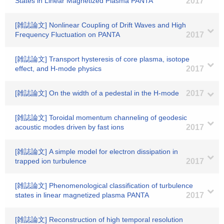
States in Linear Magnetized Plasma PANTA
2017
[雑誌論文] Nonlinear Coupling of Drift Waves and High
Frequency Fluctuation on PANTA
2017
[雑誌論文] Transport hysteresis of core plasma, isotope
effect, and H-mode physics
2017
[雑誌論文] On the width of a pedestal in the H-mode
2017
[雑誌論文] Toroidal momentum channeling of geodesic
acoustic modes driven by fast ions
2017
[雑誌論文] A simple model for electron dissipation in
trapped ion turbulence
2017
[雑誌論文] Phenomenological classification of turbulence
states in linear magnetized plasma PANTA
2017
[雑誌論文] Reconstruction of high temporal resolution