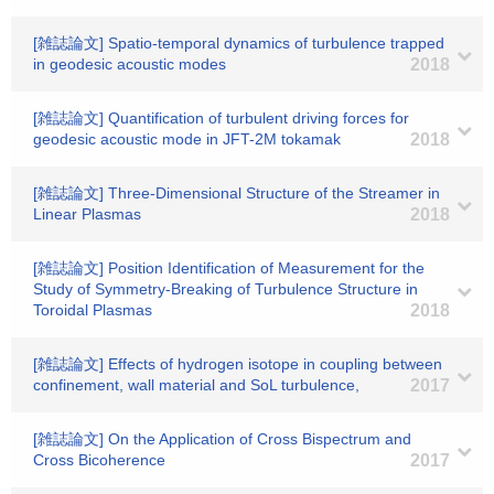
[雑誌論文] Spatio-temporal dynamics of turbulence trapped
in geodesic acoustic modes
2018
[雑誌論文] Quantification of turbulent driving forces for
geodesic acoustic mode in JFT-2M tokamak
2018
[雑誌論文] Three-Dimensional Structure of the Streamer in
Linear Plasmas
2018
[雑誌論文] Position Identification of Measurement for the
Study of Symmetry-Breaking of Turbulence Structure in
Toroidal Plasmas
2018
[雑誌論文] Effects of hydrogen isotope in coupling between
confinement, wall material and SoL turbulence,
2017
[雑誌論文] On the Application of Cross Bispectrum and
Cross Bicoherence
2017