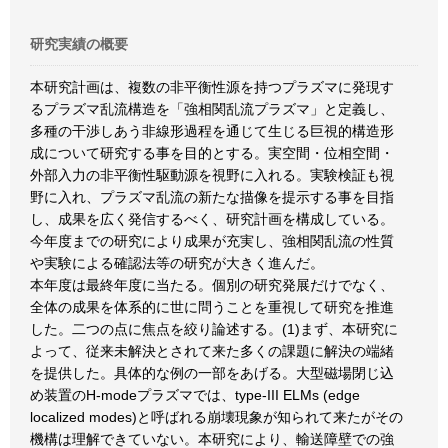
研究実績の概要
本研究計画は、複数の非平衡性源を持つプラズマに発現す
るプラズマ乱流構造を「強相関乱流プラズマ」と定義し、
多種の干渉しあう非線形過程を通じて生じる巨視的構造形
成について研究する事を目的とする。実空間・位相空間・
外部入力の非平衡性駆動源を視野に入れる。実験検証も視
野に入れ、プラズマ乱流の新たな描像を提示する事を目指
し、成果を広く発信するべく、研究計画を構成している。
今年度までの研究により成果が充実し、強相関乱流の性質
や実験による確認法等の研究が大きく進んだ。
本年度は最終年度に当たる。個別の研究発展だけでなく、
全体の成果を体系的に世に問うことを重視して研究を推進
した。二つの点に焦点を絞り論述する。(1)まず、本研究に
よって、従来未解決とされて来た多くの課題に解決の端緒
を提供した。具体的な例の一部をあげる。大型磁場閉じ込
め装置のH-modeプラズマでは、type-III ELMs (edge
localized modes)と呼ばれる崩壊現象が知られて来たがその
機構は理解できていない。本研究により、輸送障壁での強