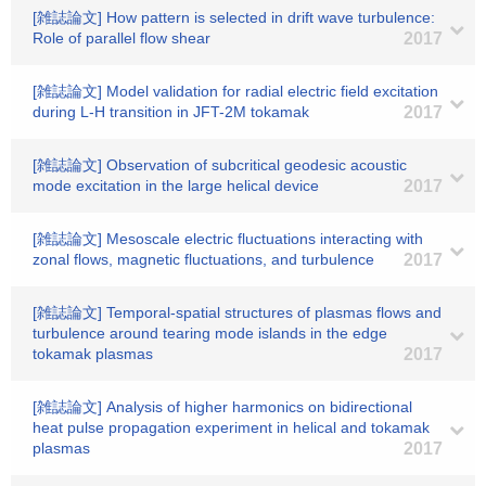
[雑誌論文] How pattern is selected in drift wave turbulence:
Role of parallel flow shear
2017
[雑誌論文] Model validation for radial electric field excitation
during L-H transition in JFT-2M tokamak
2017
[雑誌論文] Observation of subcritical geodesic acoustic
mode excitation in the large helical device
2017
[雑誌論文] Mesoscale electric fluctuations interacting with
zonal flows, magnetic fluctuations, and turbulence
2017
[雑誌論文] Temporal-spatial structures of plasmas flows and
turbulence around tearing mode islands in the edge
tokamak plasmas
2017
[雑誌論文] Analysis of higher harmonics on bidirectional
heat pulse propagation experiment in helical and tokamak
plasmas
2017