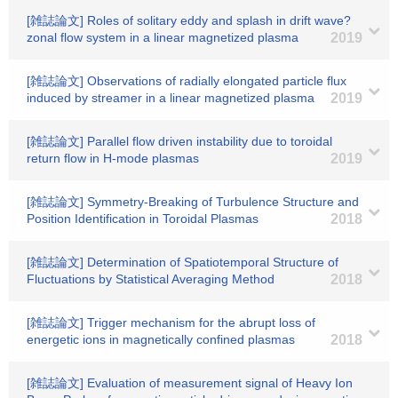
[雑誌論文] Roles of solitary eddy and splash in drift wave?
zonal flow system in a linear magnetized plasma
2019
[雑誌論文] Observations of radially elongated particle flux
induced by streamer in a linear magnetized plasma
2019
[雑誌論文] Parallel flow driven instability due to toroidal
return flow in H-mode plasmas
2019
[雑誌論文] Symmetry-Breaking of Turbulence Structure and
Position Identification in Toroidal Plasmas
2018
[雑誌論文] Determination of Spatiotemporal Structure of
Fluctuations by Statistical Averaging Method
2018
[雑誌論文] Trigger mechanism for the abrupt loss of
energetic ions in magnetically confined plasmas
2018
[雑誌論文] Evaluation of measurement signal of Heavy Ion