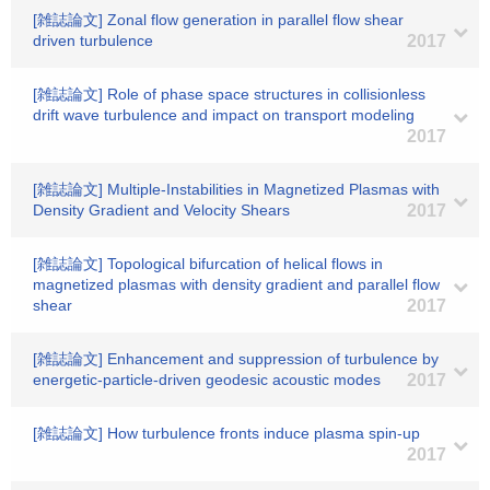
[雑誌論文] Zonal flow generation in parallel flow shear
driven turbulence
2017
[雑誌論文] Role of phase space structures in collisionless
drift wave turbulence and impact on transport modeling
2017
[雑誌論文] Multiple-Instabilities in Magnetized Plasmas with
Density Gradient and Velocity Shears
2017
[雑誌論文] Topological bifurcation of helical flows in
magnetized plasmas with density gradient and parallel flow
shear
2017
[雑誌論文] Enhancement and suppression of turbulence by
energetic-particle-driven geodesic acoustic modes
2017
[雑誌論文] How turbulence fronts induce plasma spin-up
2017