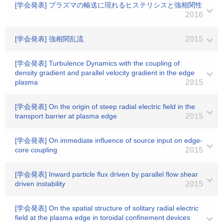
[学会発表] プラズマの輸送に現れるヒステリシスと強相関性
2016
[学会発表] 強相関乱流
2015
[学会発表] Turbulence Dynamics with the coupling of
density gradient and parallel velocity gradient in the edge
plasma
2015
[学会発表] On the origin of steep radial electric field in the
transport barrier at plasma edge
2015
[学会発表] On immediate influence of source input on edge-
core coupling
2015
[学会発表] Inward particle flux driven by parallel flow shear
driven instability
2015
[学会発表] On the spatial structure of solitary radial electric
field at the plasma edge in toroidal confinement devices