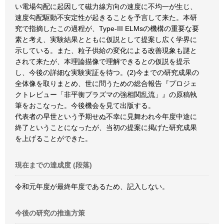
い電場勾配に起因して磁力線方向の速度に不均一が生じ、
速度勾配駆動不安定性が起きることを予言して来た。本研
究で指摘したこの過程が、Type-III ELMsの機構の重要な要
素と考え、実験結果とともに仮説として提案し広く学界に
示している。また、粒子供給の変化による改善現象も謎と
されて来たが、本理論描像で理解できるとの仮説を提示
し、今後の詳細な実験実証を待つ。(2)今までの研究成果の
全体像を取りまとめ、世に問うための総合報告『プロジェ
クトレビュー「非平衡プラズマの強相関乱流」』の原稿執
筆をおこなった。今後機会を見て出版する。
代表者の早世という予期せぬ不幸に見舞われ今年度中途に
終了ということになったが、当初の提案に掲げた研究成果
を上げることができた。
現在までの達成度 (段落)
令和元年度が最終年度であるため、記入しない。
今後の研究の推進方策