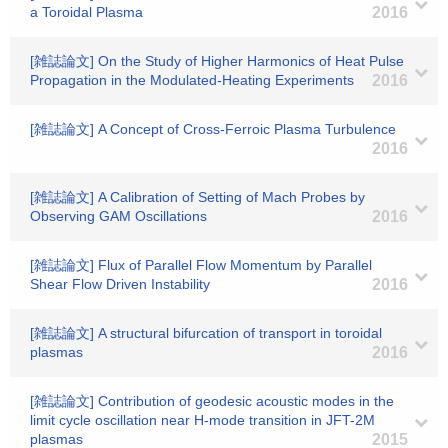
a Toroidal Plasma
2016
[雑誌論文] On the Study of Higher Harmonics of Heat Pulse
Propagation in the Modulated-Heating Experiments
2016
[雑誌論文] A Concept of Cross-Ferroic Plasma Turbulence
2016
[雑誌論文] A Calibration of Setting of Mach Probes by
Observing GAM Oscillations
2016
[雑誌論文] Flux of Parallel Flow Momentum by Parallel
Shear Flow Driven Instability
2016
[雑誌論文] A structural bifurcation of transport in toroidal
plasmas
2016
[雑誌論文] Contribution of geodesic acoustic modes in the
limit cycle oscillation near H-mode transition in JFT-2M
plasmas
2015