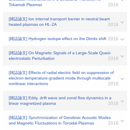
Tokamak Plasmas
2016
[雑誌論文] Ion internal transport barrier in neutral beam
heated plasmas on HL-2A
2016
[雑誌論文] Hydrogen isotope effect on the Dimits shift
2016
[雑誌論文] On Magnetic Signals of a Large-Scale Quasi-
electrostatic Perturbation
2016
[雑誌論文] Effects of radial electric field on suppression of
electron-temperature-gradient mode through multiscale
nonlinear interactions
2016
[雑誌論文] Eddy, drift wave and zonal flow dynamics in a
linear magnetized plasma
2016
[雑誌論文] Synchronization of Geodesic Acoustic Modes
and Magnetic Fluctuations in Toroidal Plasmas
2016