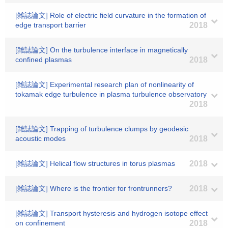
[雑誌論文] Role of electric field curvature in the formation of
edge transport barrier
2018
[雑誌論文] On the turbulence interface in magnetically
confined plasmas
2018
[雑誌論文] Experimental research plan of nonlinearity of
tokamak edge turbulence in plasma turbulence observatory
2018
[雑誌論文] Trapping of turbulence clumps by geodesic
acoustic modes
2018
[雑誌論文] Helical flow structures in torus plasmas
2018
[雑誌論文] Where is the frontier for frontrunners?
2018
[雑誌論文] Transport hysteresis and hydrogen isotope effect
on confinement
2018