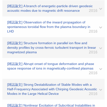
[雑誌論文] A branch of energetic-particle driven geodesic
acoustic modes due to magnetic drift resonance
2016
[雑誌論文] Observation of the inward propagation of
spontaneous toroidal flow from the plasma boundary in
LHD
2016
[雑誌論文] Structure formation in parallel ion flow and
density profiles by cross-ferroic turbulent transport in linear
magnetized plasma
2016
[雑誌論文] Abrupt onset of tongue deformation and phase
space response of ions in magnetically-confined plasmas
2016
[雑誌論文] Strong Destabilization of Stable Modes with a
Half-Frequency Associated with Chirping Geodesic Acoustic
Modes in the Large Helical Device
2016
[雑誌論文] Nonlinear Excitation of Subcritical Instabilities in