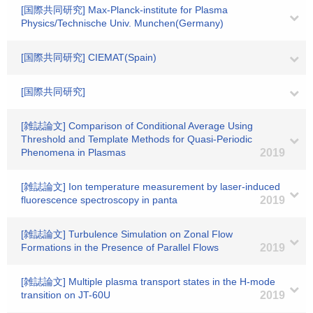
[国際共同研究] Max-Planck-institute for Plasma
Physics/Technische Univ. Munchen(Germany)
[国際共同研究] CIEMAT(Spain)
[国際共同研究]
[雑誌論文] Comparison of Conditional Average Using
Threshold and Template Methods for Quasi-Periodic
Phenomena in Plasmas
2019
[雑誌論文] Ion temperature measurement by laser‐induced
fluorescence spectroscopy in panta
2019
[雑誌論文] Turbulence Simulation on Zonal Flow
Formations in the Presence of Parallel Flows
2019
[雑誌論文] Multiple plasma transport states in the H-mode
transition on JT-60U
2019