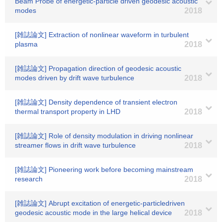
Beam Probe of energetic-particle driven geodesic acoustic
modes
2018
[雑誌論文] Extraction of nonlinear waveform in turbulent
plasma
2018
[雑誌論文] Propagation direction of geodesic acoustic
modes driven by drift wave turbulence
2018
[雑誌論文] Density dependence of transient electron
thermal transport property in LHD
2018
[雑誌論文] Role of density modulation in driving nonlinear
streamer flows in drift wave turbulence
2018
[雑誌論文] Pioneering work before becoming mainstream
research
2018
[雑誌論文] Abrupt excitation of energetic-particledriven
geodesic acoustic mode in the large helical device
2018