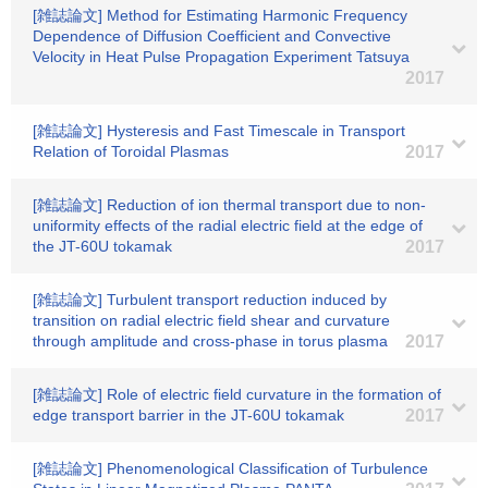
[雑誌論文] Method for Estimating Harmonic Frequency
Dependence of Diffusion Coefficient and Convective
Velocity in Heat Pulse Propagation Experiment Tatsuya
2017
[雑誌論文] Hysteresis and Fast Timescale in Transport
Relation of Toroidal Plasmas
2017
[雑誌論文] Reduction of ion thermal transport due to non-
uniformity effects of the radial electric field at the edge of
the JT-60U tokamak
2017
[雑誌論文] Turbulent transport reduction induced by
transition on radial electric field shear and curvature
through amplitude and cross-phase in torus plasma
2017
[雑誌論文] Role of electric field curvature in the formation of
edge transport barrier in the JT-60U tokamak
2017
[雑誌論文] Phenomenological Classification of Turbulence