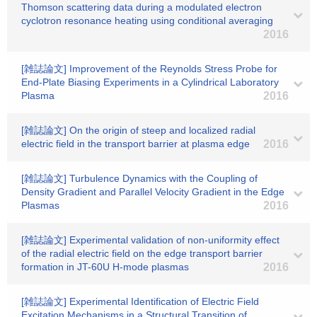
Thomson scattering data during a modulated electron
cyclotron resonance heating using conditional averaging
2016
[雑誌論文] Improvement of the Reynolds Stress Probe for
End-Plate Biasing Experiments in a Cylindrical Laboratory
Plasma
2016
[雑誌論文] On the origin of steep and localized radial
electric field in the transport barrier at plasma edge
2016
[雑誌論文] Turbulence Dynamics with the Coupling of
Density Gradient and Parallel Velocity Gradient in the Edge
Plasmas
2016
[雑誌論文] Experimental validation of non-uniformity effect
of the radial electric field on the edge transport barrier
formation in JT-60U H-mode plasmas
2016
[雑誌論文] Experimental Identification of Electric Field
Excitation Mechanisms in a Structural Transition of