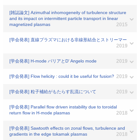
[雑誌論文] Azimuthal inhomogeneity of turbulence structure
and its impact on intermittent particle transport in linear
magnetized plasmas
2015
[学会発表] 直線プラズマにおける非線形結合とストリーマー
2019
[学会発表] H-mode バリアとD' Angelo mode
2019
[学会発表] Flow helicity : could it be useful for fusion?
2019
[学会発表] 粒子補給がもたらす乱流について
2019
[学会発表] Parallel flow driven instability due to toroidal
return flow in H-mode plasmas
2018
[学会発表] Sawtooth effects on zonal flows, turbulence and
gradients in the edge tokamak plasmas
2018