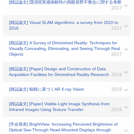
[雑誌論文] 隠消現実感体験時の両眼視野不整合に関する考察
2017
[雑誌論文] Visual SLAM algorithms: a survey from 2010 to
2016
2017
[雑誌論文] A Survey of Diminished Reality: Techniques for
Visually Concealing, Eliminating, and Seeing Through Real
Objects
2017
[雑誌論文] [Paper] Design and Construction of Data
Acquisition Facilities for Diminished Reality Research
2016
[雑誌論文] 輻輳に基づくAR X-ray Vision
2016
[雑誌論文] [Paper] Visible-Light Image Synthesis from
Infrared Images Using Texture Transfer
2016
[学会発表] BrightView: Increasing Perceived Brightness of
Optical See-Through Head-Mounted Displays through