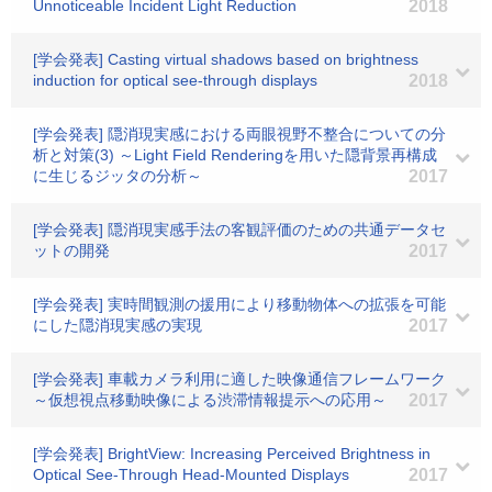
Unnoticeable Incident Light Reduction
2018
[学会発表] Casting virtual shadows based on brightness
induction for optical see-through displays
2018
[学会発表] 隠消現実感における両眼視野不整合についての分
析と対策(3) ～Light Field Renderingを用いた隠背景再構成
に生じるジッタの分析～
2017
[学会発表] 隠消現実感手法の客観評価のための共通データセ
ットの開発
2017
[学会発表] 実時間観測の援用により移動物体への拡張を可能
にした隠消現実感の実現
2017
[学会発表] 車載カメラ利用に適した映像通信フレームワーク
～仮想視点移動映像による渋滞情報提示への応用～
2017
[学会発表] BrightView: Increasing Perceived Brightness in
Optical See-Through Head-Mounted Displays
2017