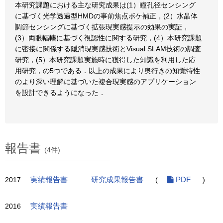
本研究課題における主な研究成果は(1）瞳孔径センシング
に基づく光学透過型HMDの事前焦点ボケ補正，(2）水晶体
調節センシングに基づく拡張現実感提示の効果の実証，
(3）両眼輻輳に基づく視認性に関する研究，(4）本研究課題
に密接に関係する隠消現実感技術とVisual SLAM技術の調査
研究，(5）本研究課題実施時に獲得した知識を利用した応
用研究，の5つである．以上の成果により奥行きの知覚特性
のより深い理解に基づいた複合現実感のアプリケーション
を設計できるようになった．
報告書
(4件)
2017
実績報告書
研究成果報告書
(
PDF
)
2016
実績報告書