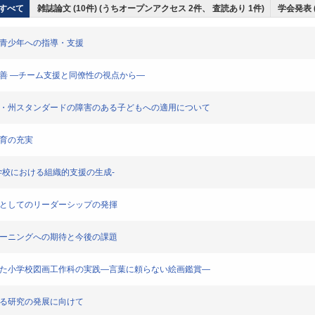
すべて
雑誌論文 (10件) (うちオープンアクセス 2件、 査読あり 1件)
学会発表 
・青少年への指導・支援
改善 ―チーム支援と同僚性の視点から―
コア・州スタンダードの障害のある子どもへの適用について
教育の充実
学校における組織的支援の生成-
長としてのリーダーシップの発揮
ラーニングへの期待と今後の課題
わせた小学校図画工作科の実践―言葉に頼らない絵画鑑賞―
する研究の発展に向けて