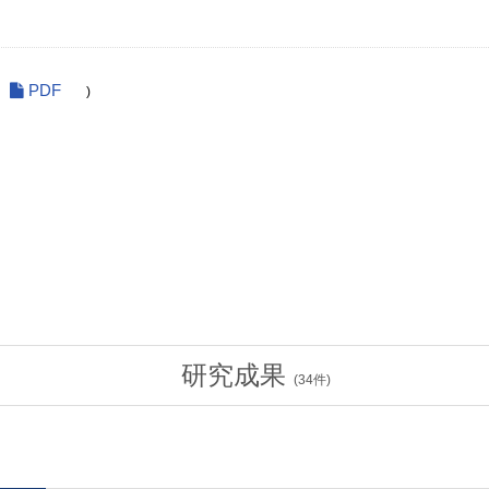
PDF
)
研究成果
(
34
件)