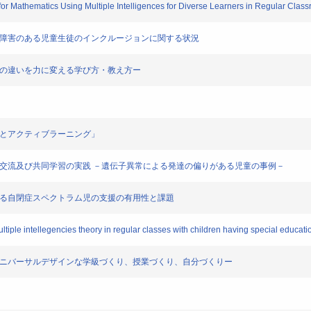
for Mathematics Using Multiple Intelligences for Diverse Learners in Regular Clas
知的障害のある児童生徒のインクルージョンに関する状況
りの違いを力に変える学び方・教え方ー
ンとアクティブラーニング」
る交流及び共同学習の実践 －遺伝子異常による発達の偏りがある児童の事例－
よる自閉症スペクトラム児の支援の有用性と課題
iple intellegencies theory in regular classes with children having special educati
ーユニバーサルデザインな学級づくり、授業づくり、自分づくりー