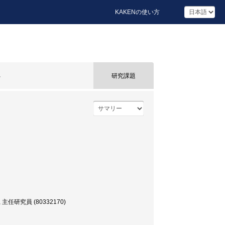
KAKENの使い方
発
研究課題
究員 (80332170)