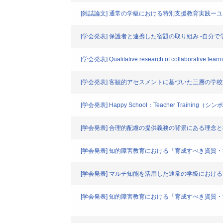
[雑誌論文] 通常の学級における特別支援教育実践
[学会発表] 保護者と連携した宿題の取り組み -自分
[学会発表] Qualitative research of collaborative learning
[学会発表] 客観的アセスメントに基づいた三層の
[学会発表] Happy School：Teacher Training
[学会発表] 合理的配慮の提供義務の背景にある理念
[学会発表] 知的障害教育における「育成すべき資
[学会発表] マルチ知能を活用した通常の学級におけ
[学会発表] 知的障害教育における「育成すべき資