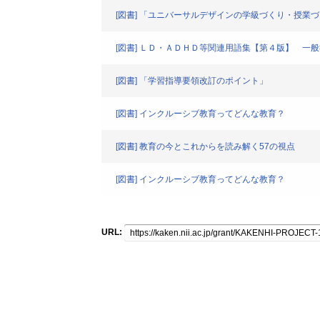
[図書] 「ユニバーサルデザインの学級づくり・授業
[図書] ＬＤ・ＡＤＨＤ等関連用語集【第４版】 一
[図書] 「学習指導要領改訂のポイント」
[図書] インクルーシブ教育ってどんな教育？
[図書] 教育の今とこれからを読み解く57の視点
[図書] インクルーシブ教育ってどんな教育？
URL: