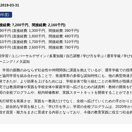
 2019-03-31
8年度)
直接経費: 7,200千円、間接経費: 2,160千円)
,690千円 (直接経費: 1,300千円、間接経費: 390千円)
,080千円 (直接経費: 1,600千円、間接経費: 480千円)
,210千円 (直接経費: 1,700千円、間接経費: 510千円)
,380千円 (直接経費: 2,600千円、間接経費: 780千円)
同学習 / ユニバーサルデザイン / 多重知能 / 自己調整 / 学び方を学ぶ / 通常学級 / 学び
ニング / メタ認知
、学習の困難のみならず社会性や仲間関係に課題を抱えているが、通常学級での指
と協同学習を組み合わせることで、発達障害の多様な認知特性にも、他の典型発達
発できたが、より効果を上げるためには、学校全体で取り組むことの有用性が指摘
究では教員研修や実践を学校全体や家庭学習へ拡げるための諸資料・教材の開発を
習の全校プログラムや、校内研修教材、実践スタートキットを開発することができ
先行研究を発展させ、実践を一教員だけでなく、全校へ拡げていくための手がかり
た、総合的な学習を核とした「学び方を学ぶ」学習の全校プログラムは、2020年
指す資質・能力をまさに育成する内容となっており、今後の教育実践に役立つ社会