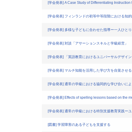
[学会発表] A Case Study of Differentiating Instruction 
[学会発表] フィンランドの初等中等段階における
[学会発表] 多様な子どもに合わせた指導ー一人ひと
[学会発表] 対談「アサーションスキルと学級経営」
[学会発表] 「英語教育におけるユニバーサルデザイ
[学会発表] マルチ知能を活用した学び方を自覚させ
[学会発表] 通常の学級における協同的な学び合いに
[学会発表] Effects of spelling lessons based on the mult
[学会発表] 通常の学級における特別支援教育実践
[図書] 学習障害のある子どもを支援する