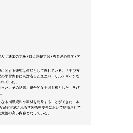
合い / 通常の学級 / 自己調整学習 / 教育系心理学 / ア
導に関する研究は依然として遅れている。「学び方
児の学習内容にも対応したユニバーサルデザインな
されていた。
行った。その結果、総合的な学習を核とした「学び
た。
となる指導資料や教材を開発することができた。本
から完全実施される学習指導要領において指摘されて
的意義の高い内容となっている。