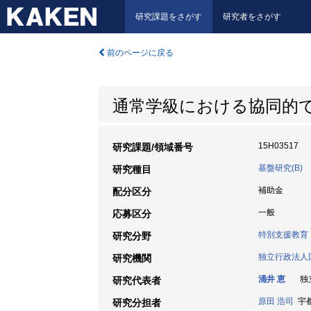
研究課題をさがす
研究者をさがす
前のページに戻る
通常学級における協同的
15H03517
研究課題/領域番号
基盤研究(B)
研究種目
補助金
配分区分
一般
応募区分
特別支援教育
研究分野
独立行政法人
研究機関
涌井 恵
独立
研究代表者
原田 浩司
宇都
研究分担者