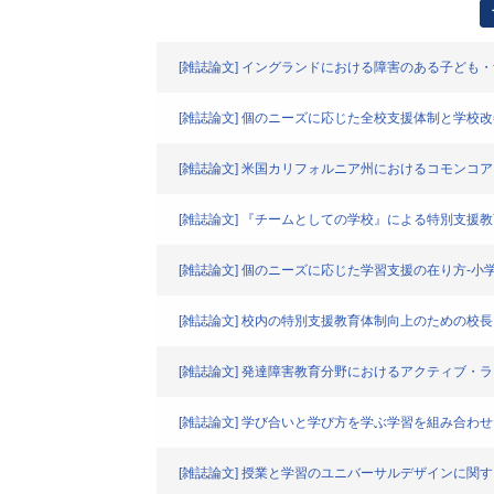
[雑誌論文] イングランドにおける障害のある子ども
[雑誌論文] 個のニーズに応じた全校支援体制と学校
[雑誌論文] 米国カリフォルニア州におけるコモン
[雑誌論文] 『チームとしての学校』による特別支援
[雑誌論文] 個のニーズに応じた学習支援の在り方-小
[雑誌論文] 校内の特別支援教育体制向上のための校
[雑誌論文] 発達障害教育分野におけるアクティブ・
[雑誌論文] 学び合いと学び方を学ぶ学習を組み合
[雑誌論文] 授業と学習のユニバーサルデザインに関