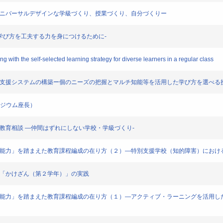
ーユニバーサルデザインな学級づくり、授業づくり、自分づくりー
で学び方を工夫する力を身につけるために-
 with the self-selected learning strategy for diverse learners in a regular class
学校支援システムの構築ー個のニーズの把握とマルチ知能等を活用した学び方を選べる
（シンポジウム座長）
と教育相談 ―仲間はずれにしない学校・学級づくり-
質・能力」を踏まえた教育課程編成の在り方（２）―特別支援学校（知的障害）にお
る「かけざん（第２学年）」の実践
質・能力」を踏まえた教育課程編成の在り方（１）―アクティブ・ラーニングを活用