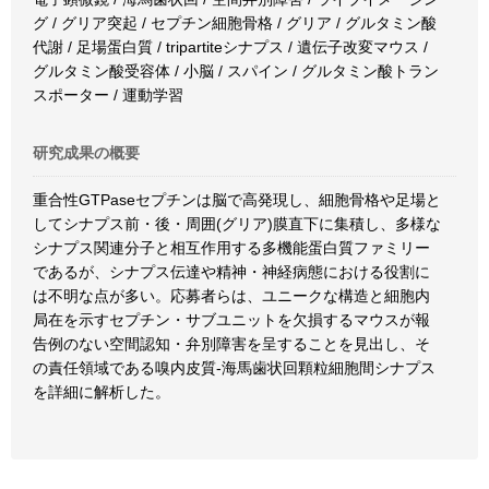
グ / グリア突起 / セプチン細胞骨格 / グリア / グルタミン酸
代謝 / 足場蛋白質 / tripartiteシナプス / 遺伝子改変マウス /
グルタミン酸受容体 / 小脳 / スパイン / グルタミン酸トラン
スポーター / 運動学習
研究成果の概要
重合性GTPaseセプチンは脳で高発現し、細胞骨格や足場と
してシナプス前・後・周囲(グリア)膜直下に集積し、多様な
シナプス関連分子と相互作用する多機能蛋白質ファミリー
であるが、シナプス伝達や精神・神経病態における役割に
は不明な点が多い。応募者らは、ユニークな構造と細胞内
局在を示すセプチン・サブユニットを欠損するマウスが報
告例のない空間認知・弁別障害を呈することを見出し、そ
の責任領域である嗅内皮質-海馬歯状回顆粒細胞間シナプス
を詳細に解析した。