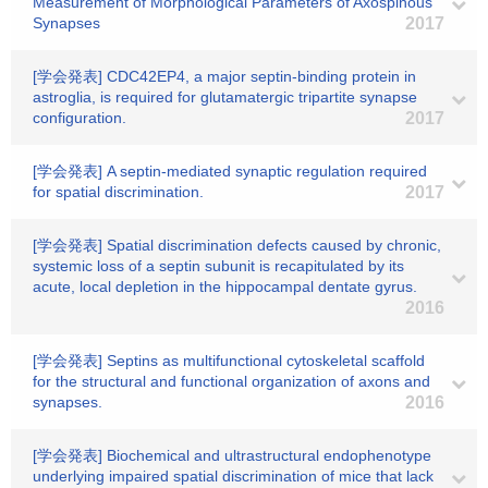
Measurement of Morphological Parameters of Axospinous
Synapses
2017
[学会発表] CDC42EP4, a major septin-binding protein in
astroglia, is required for glutamatergic tripartite synapse
configuration.
2017
[学会発表] A septin-mediated synaptic regulation required
for spatial discrimination.
2017
[学会発表] Spatial discrimination defects caused by chronic,
systemic loss of a septin subunit is recapitulated by its
acute, local depletion in the hippocampal dentate gyrus.
2016
[学会発表] Septins as multifunctional cytoskeletal scaffold
for the structural and functional organization of axons and
synapses.
2016
[学会発表] Biochemical and ultrastructural endophenotype
underlying impaired spatial discrimination of mice that lack