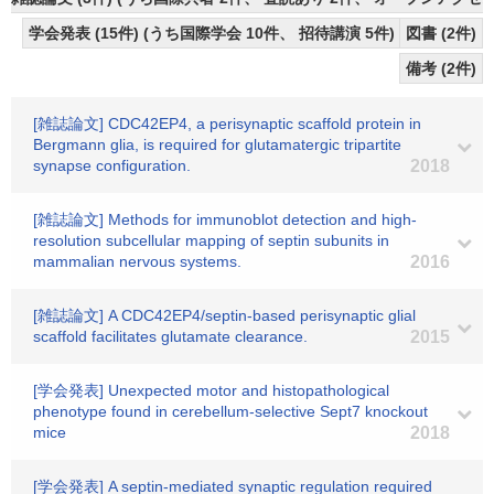
学会発表 (15件) (うち国際学会 10件、 招待講演 5件)
図書 (2件)
備考 (2件)
[雑誌論文] CDC42EP4, a perisynaptic scaffold protein in
Bergmann glia, is required for glutamatergic tripartite
synapse configuration.
2018
[雑誌論文] Methods for immunoblot detection and high-
resolution subcellular mapping of septin subunits in
mammalian nervous systems.
2016
[雑誌論文] A CDC42EP4/septin-based perisynaptic glial
scaffold facilitates glutamate clearance.
2015
[学会発表] Unexpected motor and histopathological
phenotype found in cerebellum-selective Sept7 knockout
mice
2018
[学会発表] A septin-mediated synaptic regulation required