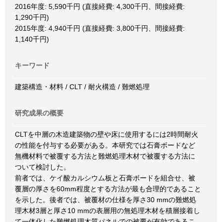
2016年度: 5,590千円 (直接経費: 4,300千円、間接経費:
1,290千円)
2015年度: 4,940千円 (直接経費: 3,800千円、間接経費:
1,140千円)
キーワード
建築構造・材料 / CLT / 耐火構造 / 難燃処理
研究成果の概要
CLTを中層の木造建築物の壁や床に使用するには2時間耐火
の性能を付与する必要がある。本研究では石膏ボードなど
無機材料で被覆する方法と難燃処理木材で被覆する方法に
ついて検討した。
前者では、ケイ酸カルシウム板と石膏ボードを組合せ、被
覆層の厚さを60mm程度とする方法が最も合理的であること
を示した。後者では、被覆材の仕様を厚さ30 mmの難燃処
理木材3層と厚さ10 mmの表層用の無処理木材を積層接着し
て一体化した難燃処理木質パネルでの被覆が有効であるこ