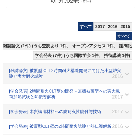
(
8
件)
すべて
2017
2016
2015
すべて
雑誌論文 (1件) (うち査読あり 1件、 オープンアクセス 1件、 謝辞記載
学会発表 (7件) (うち国際学会 1件、 招待講演 1件)
[雑誌論文] 被覆型 CLT2時間耐火構造開発に向けた小型炉実
験と実大耐火試験
2016
[学会発表] 2時間耐火CLT壁の開発－無機被覆型への実大載
荷加熱試験と熱伝導解析－
2017
[学会発表] 木質構造材料への防耐火性能付与技術
2017
[学会発表] 被覆型CLT壁の2時間耐火試験と熱伝導解析
2016