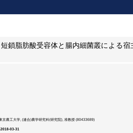
：短鎖脂肪酸受容体と腸内細菌叢による宿
京農工大学, (連合)農学研究科(研究院), 准教授 (80433689)
 2018-03-31