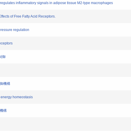
regulates inflammatory signals in adipose tissue M2-type macrophages
fects of Free Fatty Acid Receptors.
pressure regulation
eceptors
制御
制御機構
t energy homeostasis
謝機構