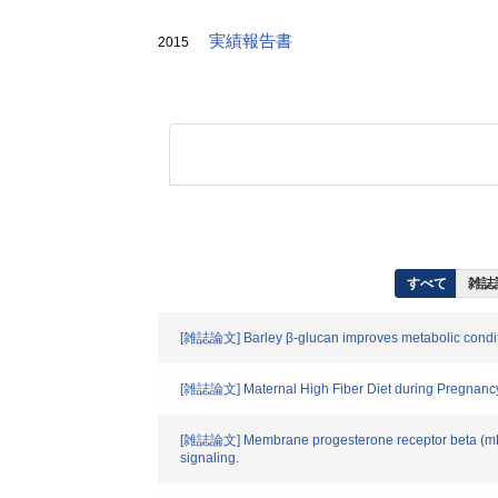
実績報告書
2015
すべて
雑誌
[雑誌論文] Barley β-glucan improves metabolic condition 
[雑誌論文] Maternal High Fiber Diet during Pregnancy an
[雑誌論文] Membrane progesterone receptor beta (mPRβ
signaling.