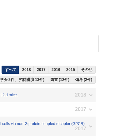
すべて
2018
2017
2016
2015
その他
際学会 2件、 招待講演 13件)
図書 (12件)
備考 (2件)
2018
t fed mice.
2017
ells via non-G protein-coupled receptor (GPCR)
2017