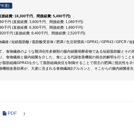
7年度)
(直接経費: 18,300千円、間接経費: 5,490千円)
,680千円 (直接経費: 3,600千円、間接経費: 1,080千円)
,190千円 (直接経費: 6,300千円、間接経費: 1,890千円)
0,920千円 (直接経費: 8,400千円、間接経費: 2,520千円)
繊維 / 短鎖脂肪酸 / 脂肪酸受容体 / 肥満 / 生活習慣病 / GPR41 / GPR43 / GPCR
て、食物繊維のような難消化性多糖類の腸内細菌発酵産物である短鎖脂肪酸とその
り、食物繊維と腸内細菌を介した、食による代謝改善機能の統合的解明を行うこと
が脂肪組織GPR43を介して脂肪組織炎症を制御することで宿主の肥満に抵抗性を
謝機能改善効果が、大麦に含まれる食物繊維βグルカンと、そこからの腸内細菌産
PDF
)