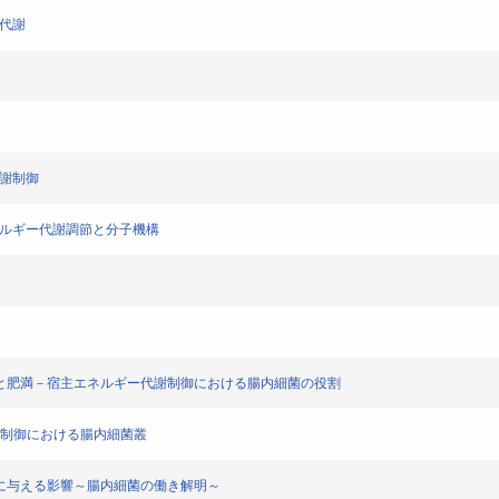
ー代謝
代謝制御
ネルギー代謝調節と分子機構
1 腸内細菌と肥満－宿主エネルギー代謝制御における腸内細菌の役割
・代謝制御における腸内細菌叢
 食事の健康に与える影響～腸内細菌の働き解明～