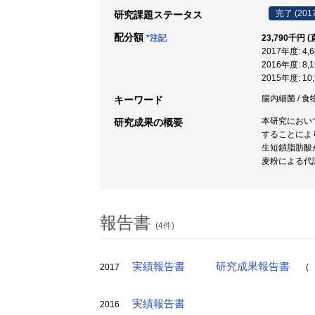
完了 (201
研究課題ステータス
配分額
*注記
23,790千円 
2017年度: 4
2016年度: 8
2015年度: 1
腸内細菌 / 食物
キーワード
本研究におい
研究成果の概要
することによ
生短鎖脂肪酸
麦粉による代
報告書
(4件)
実績報告書
研究成果報告書
2017
(
実績報告書
2016