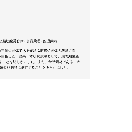
 / 短鎖脂肪酸受容体 / 食品薬理 / 薬理栄養
宿主側受容体である短鎖脂肪酸受容体の機能に着目
を目指した。結果、本研究成果として、腸内細菌産
示すことを明らかにした。また、食品素材である、大
生短鎖脂肪酸に依存することを明らかにした。