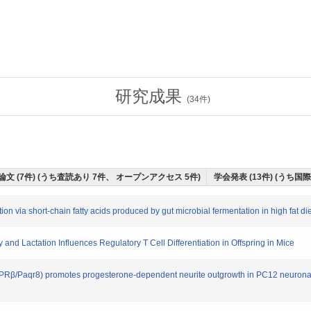
研究成果
(
34
件)
論文 (7件) (うち査読あり 7件、 オープンアクセス 5件)
学会発表 (13件) (うち国
via short-chain fatty acids produced by gut microbial fermentation in high fat die
d Lactation Influences Regulatory T Cell Differentiation in Offspring in Mice
/Paqr8) promotes progesterone-dependent neurite outgrowth in PC12 neuronal c