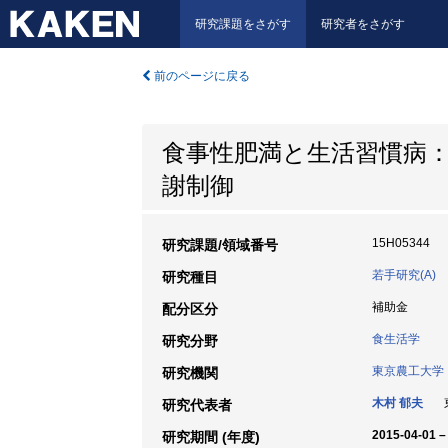
研究課題をさがす
研究者をさがす
前のページに戻る
食事性肥満と生活習慣病
謝制御
15H05344
研究課題/領域番号
若手研究(A)
研究種目
補助金
配分区分
食生活学
研究分野
東京農工大学
研究機関
木村 郁夫
東
研究代表者
2015-04-01 –
研究期間 (年度)