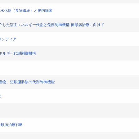
．2 炭水化物（食物繊維）と腸内細菌
内細菌叢を介した宿主エネルギー代謝と免疫制御機構‐糖尿病治療に向けて
境のフロンティア
る宿主エネルギー代謝制御機構
内細菌代謝産物、短鎖脂肪酸の代謝制御機能
6
・糖尿病治療戦略