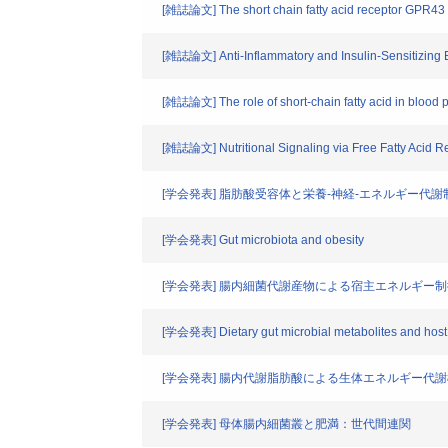
[雑誌論文] The short chain fatty acid receptor GPR43 
[雑誌論文] Anti-Inflammatory and Insulin-Sensitizing Ef
[雑誌論文] The role of short-chain fatty acid in blood 
[雑誌論文] Nutritional Signaling via Free Fatty Acid R
[学会発表] 脂肪酸受容体と栄養‐神経‐エネルギー代謝
[学会発表] Gut microbiota and obesity
[学会発表] 腸内細菌代謝産物による宿主エネルギー
[学会発表] Dietary gut microbial metabolites and hos
[学会発表] 腸内代謝脂肪酸による生体エネルギー代
[学会発表] 母体腸内細菌叢と肥満：世代間連関