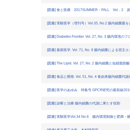
[図書] 食と医療 2017SUMMER－FALL Vol
[図書] 実験医学（増刊号）Vol.35, No.2 腸
[図書] Diabetes Frontier. Vol. 27, No. 3 腸内環
[図書] 最新医学. Vol. 71, No. 9 腸内細菌によ
[図書] The Lipid. Vol. 27, No. 2 腸内細菌と短鎖脂肪酸
[図書] 食品と開発. Vol. 51, No. 4 食由来腸
[図書] 医学のあゆみ 特集号 GPCR研究の最前線201
[図書] 診断と治療 腸内細菌の代謝に果たす役割
[図書] 実験医学Vol.34 No.6 腸内環境制御と肥満