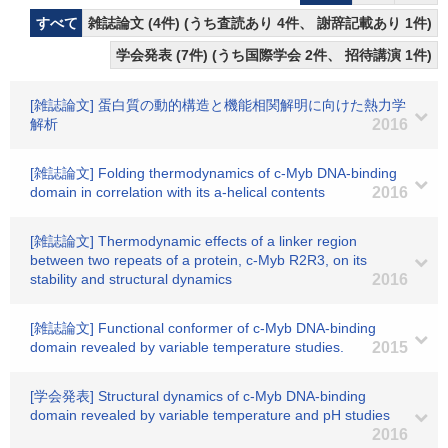
すべて
雑誌論文 (4件) (うち査読あり 4件、 謝辞記載あり 1件)
学会発表 (7件) (うち国際学会 2件、 招待講演 1件)
[雑誌論文] 蛋白質の動的構造と機能相関解明に向けた熱力学
解析
2016
[雑誌論文] Folding thermodynamics of c-Myb DNA-binding
domain in correlation with its a-helical contents
2016
[雑誌論文] Thermodynamic effects of a linker region
between two repeats of a protein, c-Myb R2R3, on its
stability and structural dynamics
2016
[雑誌論文] Functional conformer of c-Myb DNA-binding
domain revealed by variable temperature studies.
2015
[学会発表] Structural dynamics of c-Myb DNA-binding
domain revealed by variable temperature and pH studies
2016