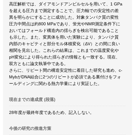
高圧解析では、ダイアモンドアンビルセルを用いて、1 GPa
を超える圧力まで測定することで、圧力軸での安定性の差
異を明らかにすることに成功した。対象タンパク質の変性
圧力中間点は約800 MPaであり、蛍光やNMR測定条件下に
おいてはフォールド構造内の揺らぎを検出可能であること
も示した。また、変異体を用いた実験により、タンパク質
内部のキャビティと部分モル体積変化（ΔV）との間に良い
相関を見出した。これらの結果は、これまでの温度変化や
pH変化により得られた揺らぎの情報とも一致する。現在、
双方ともに論文執筆中である。
さらに、リピート間の構造安定性に着目した研究も進め、c-
MybがDNA結合に2つのリピートが必須である裏付けをフォ
ールディングに関わる熱力学量により実証した。
現在までの達成度 (段落)
28年度が最終年度であるため、記入しない。
今後の研究の推進方策