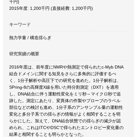
千円)
2015年度: 1,200千円 (直接経費: 1,200千円)
キーワード
熱力学量 / 構造揺らぎ
研究実績の概要
2016年度は、前年度にNMRや熱測定で得られたc-Myb DNA
結合ドメインに関する知見をさらに多角的に評価するべ
く、1分子解析や高圧下での研究を進めた。1分子解析は、
SPring-8の高輝度X線を用いた時分割測定（DXT）を適用
し、DNA結合に伴う運動性変化をミリ秒～マイクロ秒で追
跡した。測定にあたり、変異体の作製やプローブのラベル
部位などの検討も進め、1分子系のアンサンブル量の運動性
変化と多分子系での揺らぎの情報がよく相関することを明
らかにした。加えて、DNA結合状態での揺らぎの減少が認
められ、これはITCやDSCで得られたエントロピー変化量の
結果と相関することも明らかとなった。