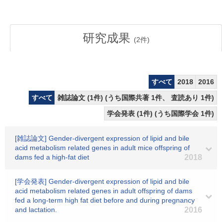
研究成果
(
2
件)
すべて
2018
2016
すべて
雑誌論文 (1件) (うち国際共著 1件、 査読あり 1件)
学会発表 (1件) (うち国際学会 1件)
[雑誌論文] Gender-divergent expression of lipid and bile
acid metabolism related genes in adult mice offspring of
dams fed a high-fat diet
2018
[学会発表] Gender-divergent expression of lipid and bile
acid metabolism related genes in adult offspring of dams
fed a long-term high fat diet before and during pregnancy
and lactation.
2016