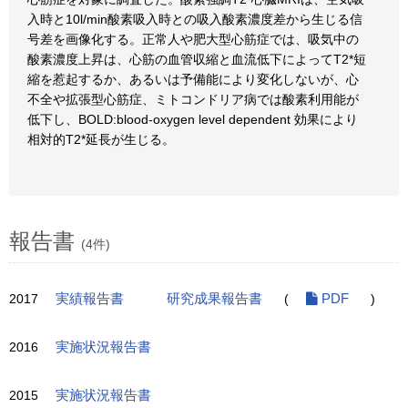
入時と10l/min酸素吸入時との吸入酸素濃度差から生じる信
号差を画像化する。正常人や肥大型心筋症では、吸気中の
酸素濃度上昇は、心筋の血管収縮と血流低下によってT2*短
縮を惹起するか、あるいは予備能により変化しないが、心
不全や拡張型心筋症、ミトコンドリア病では酸素利用能が
低下し、BOLD:blood-oxygen level dependent 効果により
相対的T2*延長が生じる。
報告書
(4件)
2017
実績報告書
研究成果報告書
(
PDF
)
2016
実施状況報告書
2015
実施状況報告書