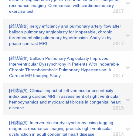
resonance imaging: Comparison with cardiopulmonary
exercise test.
2017
[雑誌論文] nergy efficiency and pulmonary artery flow after
balloon pulmonary angioplasty for inoperable, chronic
thromboembolic pulmonary hypertension: Analysis by
phase-contrast MRI
2017
[雑誌論文] Balloon Pulmonary Angioplasty Improves
Interventricular Dyssynchrony in Patients With Inoperable
Chronic Thromboembolic Pulmonary Hypertension: A
Cardiac MR Imaging Study
2017
[雑誌論文] Clinical impact of left ventricular eccentricity
index using cardiac MRI in assessment of right ventricular
hemodynamics and myocardial fibrosis in congenital heart
disease.
2015
[雑誌論文] Interventricular dyssynchrony using tagging
magnetic resonance imaging predicts right ventricular
dysfunction in adult congenital heart disease.
2014