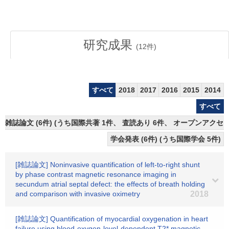
研究成果
(
12
件)
すべて
2018
2017
2016
2015
2014
すべて
雑誌論文 (6件) (うち国際共著 1件、 査読あり 6件、 オープンアクセス
学会発表 (6件) (うち国際学会 5件)
[雑誌論文] Noninvasive quantification of left-to-right shunt
by phase contrast magnetic resonance imaging in
secundum atrial septal defect: the effects of breath holding
and comparison with invasive oximetry
2018
[雑誌論文] Quantification of myocardial oxygenation in heart
failure using blood-oxygen-level-dependent T2* magnetic