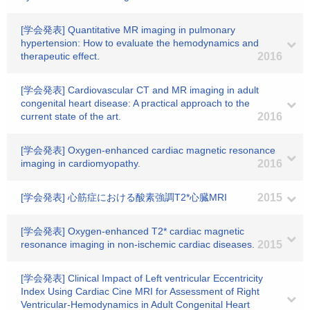
[学会発表] Quantitative MR imaging in pulmonary
hypertension: How to evaluate the hemodynamics and
therapeutic effect.
2016
[学会発表] Cardiovascular CT and MR imaging in adult
congenital heart disease: A practical approach to the
current state of the art.
2016
[学会発表] Oxygen-enhanced cardiac magnetic resonance
imaging in cardiomyopathy.
2016
[学会発表] 心筋症における酸素強調T2*心臓MRI
2015
[学会発表] Oxygen-enhanced T2* cardiac magnetic
resonance imaging in non-ischemic cardiac diseases.
2015
[学会発表] Clinical Impact of Left ventricular Eccentricity
Index Using Cardiac Cine MRI for Assessment of Right
Ventricular-Hemodynamics in Adult Congenital Heart